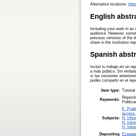
Alternative locations:
http
English abstr
Including your work in an 
audience. However, sometim
previous versions of the
share in the institution rep
Spanish abst
Incluir tu trabajo en un re
a más público. Sin embargo
sí las versiones anterior
podés compartir en el repos
Item type:
Tutorial
Reposito
Keywords:
Publicac
E. Publ
access.
Subjects:
H. Info
H. Info
H. Info
Depositing
Ezequie