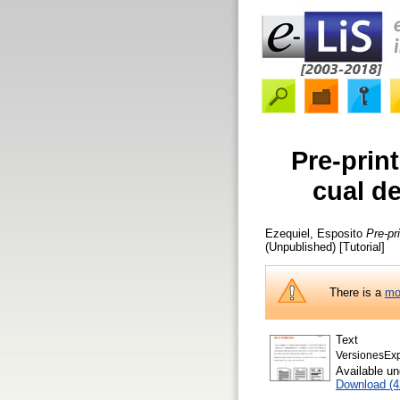
Pre-print
cual de
Ezequiel, Esposito
Pre-pr
(Unpublished) [Tutorial]
There is a
mo
Text
VersionesExp
Available u
Download (