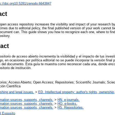
s://doi.org10.5281/zenodo.6643847
act
open access repository increases the visibility and impact of your research by 
es due to editorial policy, the final published version of your work cannot be
 document can. This guide shows you how to recognize each one, where to fi
ository.
ract
positorio de acceso abierto incrementa la visibilidad y el impacto de tus investi
, en ocasiones por política editorial no se puede incorporar la versión final p
es del documento. Esta guía te muestra como reconocer cada una, donde enco
itorio de institución.
rios; Acceso Abierto; Open Access; Repositories; Scicentific Journals; Scieci
ión Científica
ishing and legal issues.
>
ED. Intellectual property: author's rights, ownership
rmation sources, supports, channels.
>
HN. e-journals.
rmation sources, supports, channels.
>
HO. e-books.
rmation sources, supports, channels.
>
HS. Repositories.
l Esposito