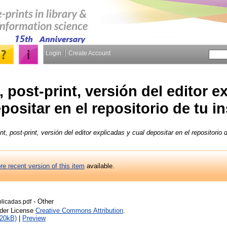
Login
Create Account
, post-print, versión del editor e
positar en el repositorio de tu in
int, post-print, versión del editor explicadas y cual depositar en el repositorio d
re recent version of this item
available.
- Other
licadas.pdf
nder License
Creative Commons Attribution
.
420kB)
|
Preview