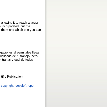
allowing it to reach a larger
 incorporated, but the
nd them and which one you can
gaciones al permitirles llegar
ublicada de tu trabajo, pero
ntrarlas y cual de todas
tific Publication;
, copyright, copyleft, open