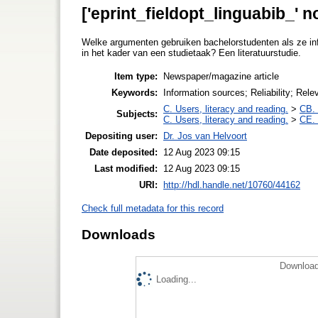
['eprint_fieldopt_linguabib_' n
Welke argumenten gebruiken bachelorstudenten als ze in
in het kader van een studietaak? Een literatuurstudie.
Item type:
Newspaper/magazine article
Keywords:
Information sources; Reliability; Rel
C. Users, literacy and reading.
>
CB. 
Subjects:
C. Users, literacy and reading.
>
CE. 
Depositing user:
Dr. Jos van Helvoort
Date deposited:
12 Aug 2023 09:15
Last modified:
12 Aug 2023 09:15
URI:
http://hdl.handle.net/10760/44162
Check full metadata for this record
Downloads
Download
Loading...