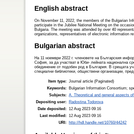
English abstract
On November 11, 2022, the members of the Bulgarian Infor
participate in the Jubilee National Meeting on the occasion 
Bulgaria. The meeting was attended by over 40 representa
organizations, representatives of electronic information r
Bulgarian abstract
На 11 ноември 2022 г. членовете на Българския информ
София, за да участват в Юби- лейната национална ср
обединение от подобен род в България. В срещата уч
специални библиотеки, обществени организации, пре
Item type:
Journal article (Paginated)
Keywords:
Bulgarian Information Consortium; spe
Subjects:
A. Theoretical and general aspects of 
Depositing user:
Radostina Todorova
Date deposited:
12 Aug 2023 09:16
Last modified:
12 Aug 2023 09:16
URI:
http://hdl.handle.net/10760/44242