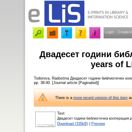
Login
Create 
Двадесет години биб
years of 
Todorova, Radostina
Двадесет години библиотечен коопе
pp. 38-40. [Journal article (Paginated)]
There is a
more recent version of this item
av
Text
Двадесет години библиотечна кооперация.p
Download (335kB)
|
Preview