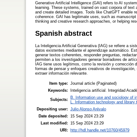
Generative Artificial Intelligence (GAI) refers to AI syst
learning. These systems, trained on vast corpora of text 
and create detailed images. Tools like ChatGPT enable res
coherence. GAI has legitimate uses, such as manuscript r
thinking and creative research approaches, or helping res
Spanish abstract
La Inteligencia Artificial Generativa (IAG) se refiere a sis
datos existentes mediante el aprendizaje automático. E
generar textos coherentes, responder preguntas, redacta
permiten a los investigadores generar borradores de artícu
IAG tiene usos legítimos, como la revisión y corrección 
formas de pensar y enfoques creativos de investigación, 
extraer información relevante.
Item type:
Journal article (Paginated)
Keywords:
Inteligencia artificial. Integridad Aca
B. Information use and sociology of i
Subjects:
L. Information technology and library
Depositing user:
Julio Alonso Arévalo
Date deposited:
15 Sep 2024 23:29
Last modified:
15 Sep 2024 23:29
URI:
http://hdl.handle.net/10760/45979