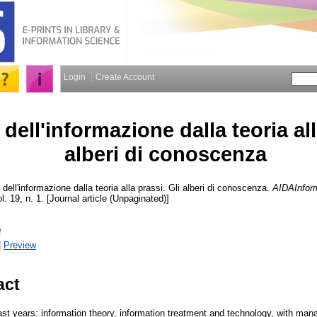
Login
Create Account
dell'informazione dalla teoria all
alberi di conoscenza
dell'informazione dalla teoria alla prassi. Gli alberi di conoscenza.
AIDAInform
l. 19, n. 1. [Journal article (Unpaginated)]
f
|
Preview
act
ast years: information theory, information treatment and technology, with ma