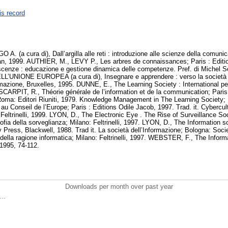
is record
 (a cura di), Dall’argilla alle reti : introduzione alle scienze della comuni
lan, 1999. AUTHIER, M., LEVY P., Les arbres de connaissances; Paris : Editi
noscenze : educazione e gestione dinamica delle competenze. Pref. di Michel Serr
NIONE EUROPEA (a cura di), Insegnare e apprendere : verso la società de
mazione, Bruxelles, 1995. DUNNE, E., The Learning Society : International per
SCARPIT, R., Théorie générale de l’information et de la communication; Paris 
 Roma: Editori Riuniti, 1979. Knowledge Management in The Learning Society
au Conseil de l’Europe; Paris : Editions Odile Jacob, 1997. Trad. it. Cybercultu
Feltrinelli, 1999. LYON, D., The Electronic Eye . The Rise of Surveillance Soci
sofia della sorveglianza; Milano: Feltrinelli, 1997. LYON, D., The Information s
 Press, Blackwell, 1988. Trad it. La società dell’Informazione; Bologna: Societ
lla ragione informatica; Milano: Feltrinelli, 1997. WEBSTER, F., The Inform
 1995, 74-112.
Downloads per month over past year
..