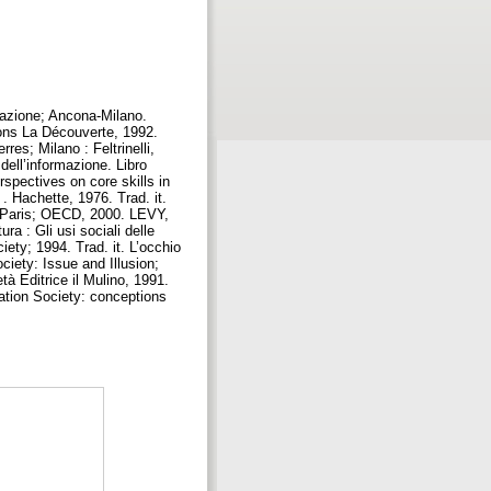
cazione; Ancona-Milano.
ons La Découverte, 1992.
es; Milano : Feltrinelli,
ll’informazione. Libro
spectives on core skills in
. Hachette, 1976. Trad. it.
; Paris; OECD, 2000. LEVY,
ra : Gli usi sociali delle
ety; 1994. Trad. it. L’occhio
ociety: Issue and Illusion;
à Editrice il Mulino, 1991.
ation Society: conceptions