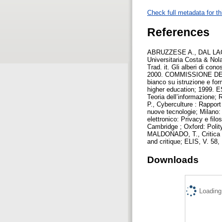
Check full metadata for th
References
ABRUZZESE A., DAL LAGO A.
Universitaria Costa & No
Trad. it. Gli alberi di co
2000. COMMISSIONE DELL’U
bianco su istruzione e for
higher education; 1999. E
Teoria dell’informazione;
P., Cyberculture : Rapport 
nuove tecnologie; Milano: 
elettronico: Privacy e filo
Cambridge ; Oxford: Polity
MALDONADO, T., Critica de
and critique; ELIS, V. 58,
Downloads
Loading.