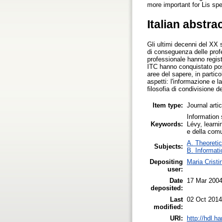
more important for Lis spe
Italian abstra
Gli ultimi decenni del XX 
di conseguenza delle profe
professionale hanno regist
ITC hanno conquistato pos
aree del sapere, in partico
aspetti: l'informazione e 
filosofia di condivisione 
Item type:
Journal arti
Information 
Keywords:
Lévy, learni
e della comu
A. Theoretic
Subjects:
B. Informati
Depositing
Maria Cristi
user:
Date
17 Mar 200
deposited:
Last
02 Oct 2014
modified:
URI:
http://hdl.h