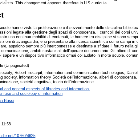
cialists. This changement appears therefore in LIS curricula.
ct
secolo hanno visto la proliferazione e il sovvertimento delle discipline bibli
ssioni legate alla gestione degli spazi di conoscenza. I curricoli dei corsi univ
rato una continua mobilità di contenuti; le barriere tra discipline si sono semp
izioni di avanguardia, e si presentano alla ricerca scientifica come campi in
lare, appaiono sempre più interconnesse e destinate a sfidare il futuro nella gl
la comunicazione, ambiti sostanziali dell'operare documentario. Gli alberi di
del sapere e un dispositivo informatico ormai collaudato in molte scuole, comun
cle (Unpaginated)
society, Robert Escarpit, information and communication technologies, Daniel
ng society, information theory Società dell'informazione, alberi di conoscenza,
nicazione, società cognitiva, teoria dell'informazione
al and general aspects of libraries and information.
on use and sociology of information
na Bassi
4
 11:58
andle.net/10760/4625