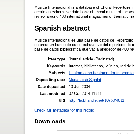
Música Internacional is a database of Choral Repertoire ma
create an exhaustive data bank of choral music of the worl
review around 400 international magazines of thematic mu
Spanish abstract
Música Internacional es una base de datos de Repertorio C
de crear un banco de datos exhaustivo del repertorio de m
base de datos bibliográfica que vacia alrededor de 400 re
Item type:
Journal article (Paginated)
Keywords:
Internet, bibliotecas, Música, red de 
Subjects:
I. Information treatment for informati
Depositing user:
Maria José Sigalat
Date deposited:
10 Jun 2004
Last modified:
02 Oct 2014 11:58
URI:
http://hdl.handle.net/10760/4811
Check full metadata for this record
Downloads