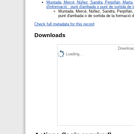
Muntada, Mercè
,
Núñez, Sandra
,
Perpiñán, Marta
d'informació : punt d'arribada o punt de sortida de
Muntada, Mercè
,
Núñez, Sandra
,
Perpiñán,
punt d'arribada o de sortida de la formació 
Check full metadata for this record
Downloads
Download
Loading...