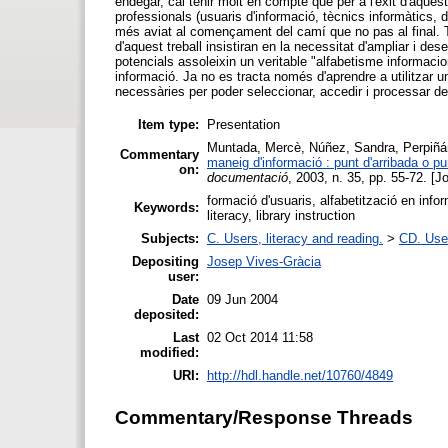
endegar, cal tenir molt en compte que per a l'èxit d'aquest
professionals (usuaris d'informació, tècnics informàtics
més aviat al començament del camí que no pas al final. To
d'aquest treball insistiran en la necessitat d'ampliar i de
potencials assoleixin un veritable "alfabetisme informaciona
informació. Ja no es tracta només d'aprendre a utilitzar 
necessàries per poder seleccionar, accedir i processar d
Item type:
Presentation
Muntada, Mercè
,
Núñez, Sandra
,
Perpiñá
Commentary
maneig d'informació : punt d'arribada o pu
on:
documentació
, 2003, n. 35, pp. 55-72. [Jo
formació d'usuaris, alfabetització en info
Keywords:
literacy, library instruction
Subjects:
C. Users, literacy and reading.
>
CD. User
Depositing
Josep Vives-Gràcia
user:
Date
09 Jun 2004
deposited:
Last
02 Oct 2014 11:58
modified:
URI:
http://hdl.handle.net/10760/4849
Commentary/Response Threads