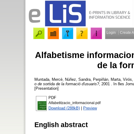
Login
Create 
Alfabetisme informacion
de la fo
Muntada, Mercè
,
Núñez, Sandra
,
Perpiñán, Marta
,
Virós,
o de sortida de la formació d'usuaris?
, 2001 . In 8es Jor
[Presentation]
PDF
Alfabetitzacio_informacional.pdf
Download (288kB)
|
Preview
English abstract