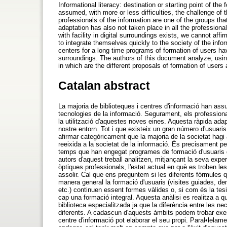
Informational literacy: destination or starting point of th
assumed, with more or less difficulties, the challenge of 
professionals of the information are one of the groups tha
adaptation has also not taken place in all the profession
with facility in digital surroundings exists, we cannot aff
to integrate themselves quickly to the society of the inform
centers for a long time programs of formation of users hav
surroundings. The authors of this document analyze, using 
in which are the different proposals of formation of users
Catalan abstract
La majoria de biblioteques i centres d'informació han ass
tecnologies de la informació. Segurament, els professiona
la utilització d'aquestes noves eines. Aquesta ràpida adap
nostre entorn. Tot i que existeix un gran número d'usuari
afirmar categòricament que la majoria de la societat hagi 
reeixida a la societat de la informació. És precisament p
temps que han engegat programes de formació d'usuaris qu
autors d'aquest treball analitzen, mitjançant la seva exper
òptiques professionals, l'estat actual en què es troben le
assolir. Cal que ens preguntem si les diferents fórmules q
manera general la formació d'usuaris (visites guiades, 
etc.) continuen essent formes vàlides o, si com és la tesi
cap una formació integral. Aquesta anàlisi es realitza a qu
biblioteca especialitzada ja que la diferència entre les 
diferents. A cadascun d'aquests àmbits podem trobar exem
centre d'informació pot elaborar el seu propi. Paral•lela