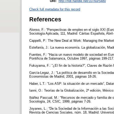
URI:
http://hdl.handle.net/10760/5480
Check full metadata for this record
References
Alonso, F.: “Perspectivas de empleo en el siglo XXI (Eu
Sociología Aplicada, 111, Madrid: Cáritas Española, Abri
Cappelli, P.: The New Deal at Work: Managing the Marke
Estefanía, J.: La nueva economía. La globalización, Mad
Fuentes, F.: “Hacia un nuevo modelo de sociedad en Euro
Pontificia de Salamanca, Octubre 1997, páginas 199-217
Fukuyama, F.: “¿El fin de la historia?”, Claves de Razón
García-Legaz, J.: “La política de desarrollo en la Socie
Economistas de Madrid, 2001, páginas 18-26.
Haber, L.T.: “Los ASP: la situación de un mercado”, Dat
Ianni, O.: Teorías de la Globalización, 2ª edición, México
Ibáñez Pascual, M.: “Recursos de mercado y familia de ori
Sociología, 24, CSIC, 1999, páginas 7-26.
Joyanes, L.: “De la Sociedad de la Información a las So
Revista de Ciencias Sociales, núm. 18, Madrid: Universi