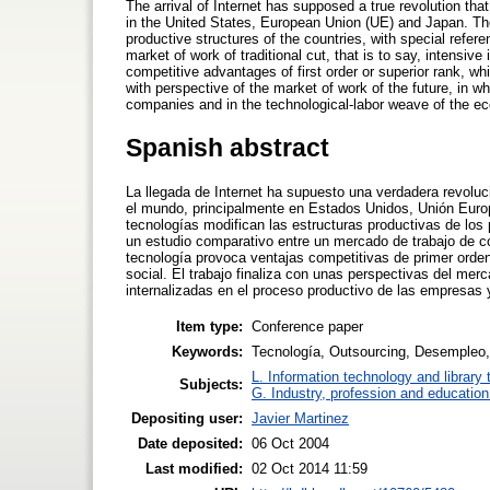
The arrival of Internet has supposed a true revolution th
in the United States, European Union (UE) and Japan. The
productive structures of the countries, with special refer
market of work of traditional cut, that is to say, intensi
competitive advantages of first order or superior rank, whi
with perspective of the market of work of the future, in w
companies and in the technological-labor weave of the e
Spanish abstract
La llegada de Internet ha supuesto una verdadera revoluc
el mundo, principalmente en Estados Unidos, Unión Europ
tecnologías modifican las estructuras productivas de los 
un estudio comparativo entre un mercado de trabajo de cor
tecnología provoca ventajas competitivas de primer orden
social. El trabajo finaliza con unas perspectivas del mer
internalizadas en el proceso productivo de las empresas y
Item type:
Conference paper
Keywords:
Tecnología, Outsourcing, Desempleo
L. Information technology and library
Subjects:
G. Industry, profession and education
Depositing user:
Javier Martinez
Date deposited:
06 Oct 2004
Last modified:
02 Oct 2014 11:59