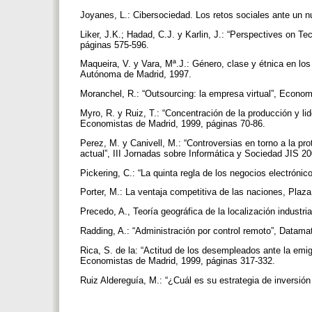
Joyanes, L.: Cibersociedad. Los retos sociales ante un 
Liker, J.K.; Hadad, C.J. y Karlin, J.: “Perspectives on 
páginas 575-596.
Maqueira, V. y Vara, Mª.J.: Género, clase y étnica en lo
Autónoma de Madrid, 1997.
Moranchel, R.: “Outsourcing: la empresa virtual”, Econom
Myro, R. y Ruiz, T.: “Concentración de la producción y li
Economistas de Madrid, 1999, páginas 70-86.
Perez, M. y Canivell, M.: “Controversias en torno a la pro
actual”, III Jornadas sobre Informática y Sociedad JIS 2
Pickering, C.: “La quinta regla de los negocios electrón
Porter, M.: La ventaja competitiva de las naciones, Plaz
Precedo, A., Teoría geográfica de la localización indust
Radding, A.: “Administración por control remoto”, Datam
Rica, S. de la: “Actitud de los desempleados ante la emi
Economistas de Madrid, 1999, páginas 317-332.
Ruiz Aldereguía, M.: “¿Cuál es su estrategia de inversió