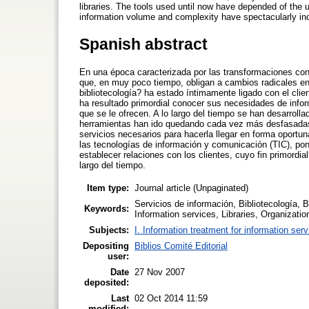
libraries. The tools used until now have depended of the
information volume and complexity have spectacularly in
Spanish abstract
En una época caracterizada por las transformaciones cons
que, en muy poco tiempo, obligan a cambios radicales en
bibliotecología? ha estado íntimamente ligado con el clie
ha resultado primordial conocer sus necesidades de infor
que se le ofrecen. A lo largo del tiempo se han desarrolla
herramientas han ido quedando cada vez más desfasadas 
servicios necesarios para hacerla llegar en forma oportu
las tecnologías de información y comunicación (TIC), pon
establecer relaciones con los clientes, cuyo fin primordia
largo del tiempo.
Item type:
Journal article (Unpaginated)
Servicios de información, Bibliotecología,
Keywords:
Information services, Libraries, Organization 
Subjects:
I. Information treatment for information ser
Depositing
Biblios Comité Editorial
user:
Date
27 Nov 2007
deposited:
Last
02 Oct 2014 11:59
modified: