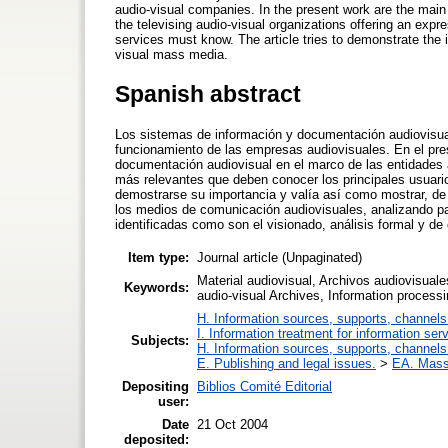
audio-visual companies. In the present work are the main 
the televising audio-visual organizations offering an exp
services must know. The article tries to demonstrate the i
visual mass media.
Spanish abstract
Los sistemas de información y documentación audiovisual
funcionamiento de las empresas audiovisuales. En el pres
documentación audiovisual en el marco de las entidades a
más relevantes que deben conocer los principales usuario
demostrarse su importancia y valía así como mostrar, de 
los medios de comunicación audiovisuales, analizando p
identificadas como son el visionado, análisis formal y de 
Item type:
Journal article (Unpaginated)
Material audiovisual, Archivos audiovisuale
Keywords:
audio-visual Archives, Information processi
H. Information sources, supports, channels
I. Information treatment for information ser
Subjects:
H. Information sources, supports, channels
E. Publishing and legal issues.
>
EA. Mass
Depositing
Biblios Comité Editorial
user:
Date
21 Oct 2004
deposited: