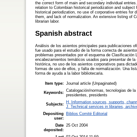
the correct form of main and secondary individual entries
relation to Colombian historical periodization and subject
historical periodization, no use of corporative entries for 
them, and lack of normalization. An extensive listing of C
librarian labor.
Spanish abstract
Análisis de los asientos principales para publicaciones 
fue usado para el estudio de la forma correcta de asiento
problemas presentados por el esquema de Clasificación LC
encabezamientos temáticos usados para presentar de la d
histórica, no uso de los asientos corporativos para dicta
formas de uso de ellos, y falta de normalización. Una li
forma de ayuda a la labor bibliotecaria.
Item type:
Journal article (Unpaginated)
Catalogación/normas, tecnologias de la 
Keywords:
presidentes, presidents
H. Information sources, supports, chann
Subjects:
J. Technical services in libraries, arch
Depositing
Biblios Comité Editorial
user:
Date
25 Oct 2004
deposited:
Last
02 Oct 2014 11:59