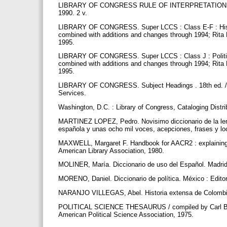
LIBRARY OF CONGRESS RULE OF INTERPRETATIONS. Washi
1990. 2 v.
LIBRARY OF CONGRESS. Super LCCS : Class E-F : History
combined with additions and changes through 1994; Rita 
1995.
LIBRARY OF CONGRESS. Super LCCS : Class J : Political 
combined with additions and changes through 1994; Rita 
1995.
LIBRARY OF CONGRESS. Subject Headings . 18th ed. / pr
Services.
Washington, D.C. : Library of Congress, Cataloging Distri
MARTINEZ LOPEZ, Pedro. Novisimo diccionario de la leng
española y unas ocho mil voces, acepciones, frases y lo
MAXWELL, Margaret F. Handbook for AACR2 : explaining a
American Library Association, 1980.
MOLINER, María. Diccionario de uso del Español. Madrid 
MORENO, Daniel. Diccionario de política. México : Editor
NARANJO VILLEGAS, Abel. Historia extensa de Colombia
POLITICAL SCIENCE THESAURUS / compiled by Carl Bec
American Political Science Association, 1975.