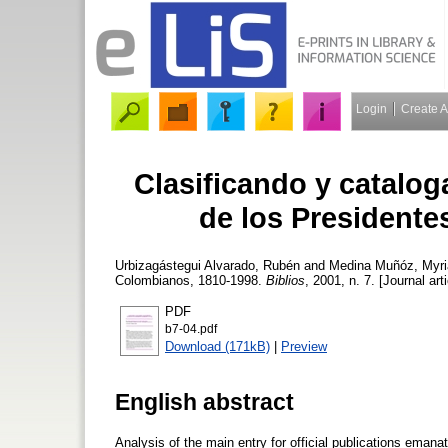
Login
Create 
Clasificando y catalo
de los President
Urbizagástegui Alvarado, Rubén
and
Medina Muñóz, Myr
Colombianos, 1810-1998.
Biblios
, 2001, n. 7. [Journal art
PDF
b7-04.pdf
Download (171kB)
|
Preview
English abstract
Analysis of the main entry for official publications ema