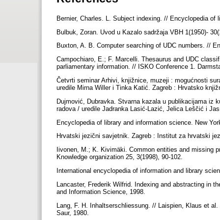
Bernier, Charles. L. Subject indexing. // Encyclopedia of
Bulbuk, Zoran. Uvod u Kazalo sadržaja VBH 1(1950)- 30(1
Buxton, A. B. Computer searching of UDC numbers. // Enc
Campochiaro, E.; F. Marcelli. Thesaurus and UDC classific
parliamentary information. // ISKO Conference 1. Darmst
Četvrti seminar Arhivi, knjižnice, muzeji : mogućnosti sur
uredile Mirna Willer i Tinka Katić. Zagreb : Hrvatsko knji
Dujmović, Dubravka. Stvarna kazala u publikacijama iz kul
radova / uredile Jadranka Lasić-Lazić, Jelica Leščić i Ja
Encyclopedia of library and information science. New Yo
Hrvatski jezični savjetnik. Zagreb : Institut za hrvatski jez
Iivonen, M.; K. Kivimäki. Common entities and missing prop
Knowledge organization 25, 3(1998), 90-102.
International encyclopedia of information and library sci
Lancaster, Frederik Wilfrid. Indexing and abstracting in t
and Information Science, 1998.
Lang, F. H. Inhaltserschliessung. // Laispien, Klaus et 
Saur, 1980.