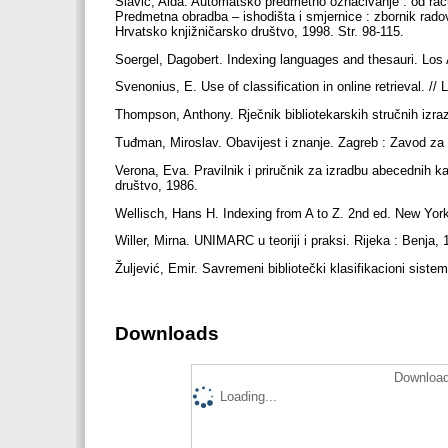
Slavić, Aida. Automatsko predmetno označivanje : od ra
Predmetna obradba – ishodišta i smjernice : zbornik radov
Hrvatsko knjižničarsko društvo, 1998. Str. 98-115.
Soergel, Dagobert. Indexing languages and thesauri. Los
Svenonius, E. Use of classification in online retrieval. //
Thompson, Anthony. Rječnik bibliotekarskih stručnih izra
Tuđman, Miroslav. Obavijest i znanje. Zagreb : Zavod za 
Verona, Eva. Pravilnik i priručnik za izradbu abecednih kat
društvo, 1986.
Wellisch, Hans H. Indexing from A to Z. 2nd ed. New Yor
Willer, Mirna. UNIMARC u teoriji i praksi. Rijeka : Benja,
Žuljević, Emir. Savremeni bibliotečki klasifikacioni sist
Downloads
Download
Loading...