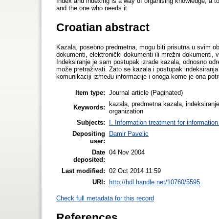
Index and indexing is a way of organising knowledge, a t
and the one who needs it.
Croatian abstract
Kazala, posebno predmetna, mogu biti prisutna u svim obli
dokumenti, elektronički dokumenti ili mrežni dokumenti, vr
Indeksiranje je sam postupak izrade kazala, odnosno od
može pretraživati. Zato se kazala i postupak indeksiranj
komunikaciji između informacije i onoga kome je ona pot
Item type:
Journal article (Paginated)
kazala, predmetna kazala, indeksiranje
Keywords:
organization
Subjects:
I. Information treatment for informatio
Depositing
Damir Pavelic
user:
Date
04 Nov 2004
deposited:
Last modified:
02 Oct 2014 11:59
URI:
http://hdl.handle.net/10760/5595
Check full metadata for this record
References