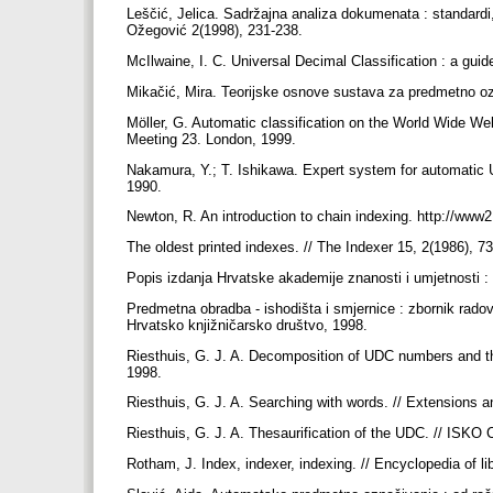
Leščić, Jelica. Sadržajna analiza dokumenata : standardi,
Ožegović 2(1998), 231-238.
McIlwaine, I. C. Universal Decimal Classification : a gui
Mikačić, Mira. Teorijske osnove sustava za predmetno oz
Möller, G. Automatic classification on the World Wide Web
Meeting 23. London, 1999.
Nakamura, Y.; T. Ishikawa. Expert system for automatic
1990.
Newton, R. An introduction to chain indexing. http://www
The oldest printed indexes. // The Indexer 15, 2(1986), 7
Popis izdanja Hrvatske akademije znanosti i umjetnosti :
Predmetna obradba - ishodišta i smjernice : zbornik radov
Hrvatsko knjižničarsko društvo, 1998.
Riesthuis, G. J. A. Decomposition of UDC numbers and th
1998.
Riesthuis, G. J. A. Searching with words. // Extensions 
Riesthuis, G. J. A. Thesaurification of the UDC. // ISKO
Rotham, J. Index, indexer, indexing. // Encyclopedia of l