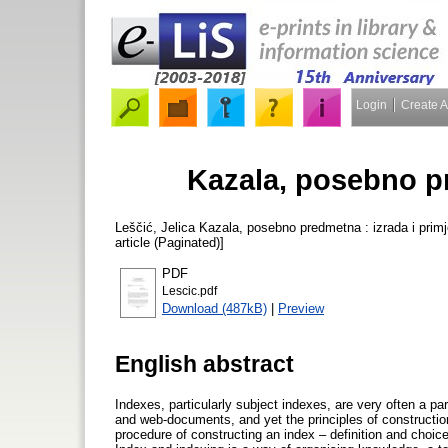
Login
Create 
Kazala, posebno pr
Leščić, Jelica
Kazala, posebno predmetna : izrada i primj
article (Paginated)]
PDF
Lescic.pdf
Download (487kB)
|
Preview
English abstract
Indexes, particularly subject indexes, are very often a pa
and web-documents, and yet the principles of construction
procedure of constructing an index – definition and choi