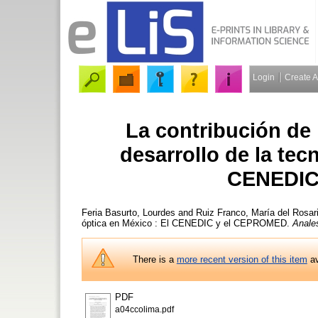
Login
Create 
La contribución de 
desarrollo de la tec
CENEDIC
Feria Basurto, Lourdes
and
Ruiz Franco, María del Rosar
óptica en México : El CENEDIC y el CEPROMED.
Anale
There is a
more recent version of this item
av
PDF
a04ccolima.pdf