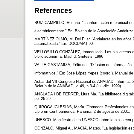
References
RUIZ CAMPILLO, Rosario. “La información referencial en 
electrónicamente.” En: Boletin de la Asociación Andaluza 
MARTÍNEZ OLMO, M. Del Pilar. “Andalucía en los años 
automatizada.” En: DOCUMAT’90.
VELLOSILLO GONZÁLEZ, Inmaculada. Las bibliotecas espe
biblioteconomía. Madrid: Síntesis, 1996
VALLE GASTAMIZA, Félix del. “Difusión de información. 
informativos.” En: José López Yepes (coord.). Manual d
Actas del VII Congreso Nacional de ANABAD: información 
Boletín de la ANABAD, v. 49, n.3-4 (jul.-dic. 1999).
ANGLADA I DE FERRER, Lluís Ma. “La biblioteca digital: 
pp. 25-39.
QUIROGA IGLESIAS, María. “Jornadas Profesionales en la 
Libro en Centroamérica. Panamá, 2 de agosto de 2001.
UNESCO. Manifiesto de la UNESCO sobre la biblioteca p
GONZALO, Miguel A., MACIÁ, Mateo. “La legislación espa