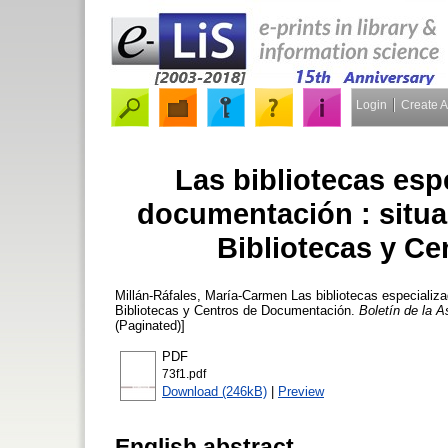
Login
Create 
Las bibliotecas esp
documentación : situa
Bibliotecas y C
Millán-Ráfales, María-Carmen
Las bibliotecas especializ
Bibliotecas y Centros de Documentación.
Boletín de la A
(Paginated)]
PDF
73f1.pdf
Download (246kB)
|
Preview
English abstract