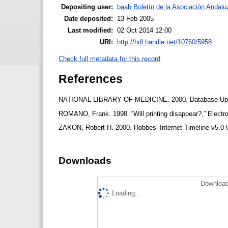
Depositing user:
baab Boletín de la Asociación Andaluz
Date deposited:
13 Feb 2005
Last modified:
02 Oct 2014 12:00
URI:
http://hdl.handle.net/10760/5958
Check full metadata for this record
References
NATIONAL LIBRARY OF MEDICINE. 2000. Database Update
ROMANO, Frank. 1998. “Will printing disappear?,” Electro
ZAKON, Robert H. 2000. Hobbes’ Internet Timeline v5.0 U
Downloads
Download
Loading...