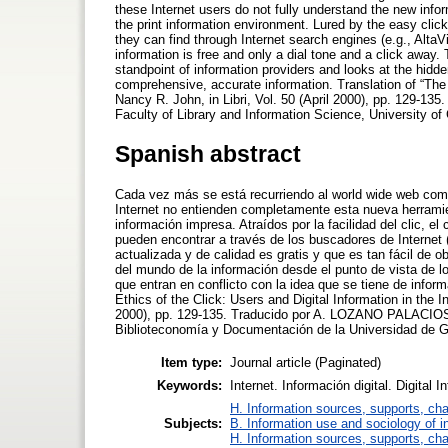
these Internet users do not fully understand the new info
the print information environment. Lured by the easy cli
they can find through Internet search engines (e.g., AltaVi
information is free and only a dial tone and a click away
standpoint of information providers and looks at the hidd
comprehensive, accurate information. Translation of “The E
Nancy R. John, in Libri, Vol. 50 (April 2000), pp. 129-135
Faculty of Library and Information Science, University of
Spanish abstract
Cada vez más se está recurriendo al world wide web como
Internet no entienden completamente esta nueva herramie
información impresa. Atraídos por la facilidad del clic, 
pueden encontrar a través de los buscadores de Internet (
actualizada y de calidad es gratis y que es tan fácil de 
del mundo de la información desde el punto de vista de l
que entran en conflicto con la idea que se tiene de informa
Ethics of the Click: Users and Digital Information in the I
2000), pp. 129-135. Traducido por A. LOZANO PALACIOS 
Biblioteconomía y Documentación de la Universidad de 
Item type:
Journal article (Paginated)
Keywords:
Internet. Información digital. Digital I
H. Information sources, supports, ch
Subjects:
B. Information use and sociology of i
H. Information sources, supports, ch