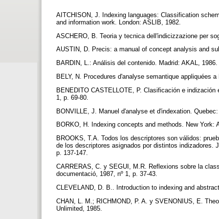
AITCHISON, J. Indexing languages: Classification schemes
and information work. London: ASLIB, 1982.
ASCHERO, B. Teoria y tecnica dell'indicizzazione per sogg
AUSTIN, D. Precis: a manual of concept analysis and subj
BARDIN, L.: Análisis del contenido. Madrid: AKAL, 1986
BELY, N. Procedures d'analyse semantique appliquées a la
BENEDITO CASTELLOTE, P. Clasificación e indización en 
1, p. 69-80.
BONVILLE, J. Manuel d'analyse et d'indexation. Quebec: 
BORKO, H. Indexing concepts and methods. New York: 
BROOKS, T.A. Todos los descriptores son válidos: prueba
de los descriptores asignados por distintos indizadores. J
p. 137-147.
CARRERAS, C. y SEGUI, M.R. Reflexions sobre la classifi
documentació, 1987, nº 1, p. 37-43.
CLEVELAND, D. B.. Introduction to indexing and abstracti
CHAN, L. M.; RICHMOND, P. A. y SVENONIUS, E. Theory of
Unlimited, 1985.