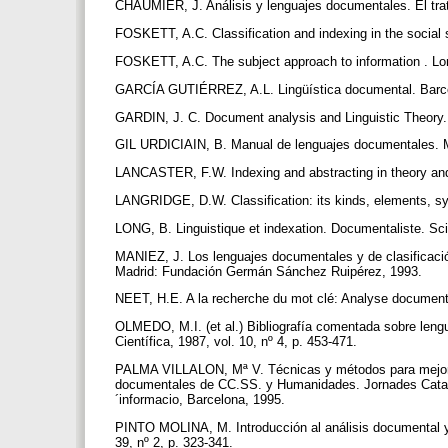
CHAUMIER, J. Análisis y lenguajes documentales. El trat
FOSKETT, A.C. Classification and indexing in the social
FOSKETT, A.C. The subject approach to information . Lo
GARCÍA GUTIÉRREZ, A.L. Lingüística documental. Barce
GARDIN, J. C. Document analysis and Linguistic Theory. 
GIL URDICIAIN, B. Manual de lenguajes documentales. 
LANCASTER, F.W. Indexing and abstracting in theory and 
LANGRIDGE, D.W. Classification: its kinds, elements, s
LONG, B. Linguistique et indexation. Documentaliste. Scie
MANIEZ, J. Los lenguajes documentales y de clasificació
Madrid: Fundación Germán Sánchez Ruipérez, 1993.
NEET, H.E. A la recherche du mot clé: Analyse documenta
OLMEDO, M.I. (et al.) Bibliografía comentada sobre len
Científica, 1987, vol. 10, nº 4, p. 453-471.
PALMA VILLALON, Mª V. Técnicas y métodos para mejorar 
documentales de CC.SS. y Humanidades. Jornades Catala
´informacio, Barcelona, 1995.
PINTO MOLINA, M. Introducción al análisis documental y 
39, nº 2, p. 323-341.