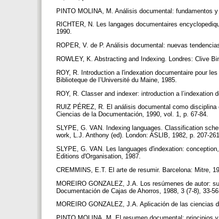
PINTO MOLINA, M. Análisis documental: fundamentos y
RICHTER, N. Les langages documentaires encyclopediques
1990.
ROPER, V. de P. Análisis documental: nuevas tendenci
ROWLEY, K. Abstracting and Indexing. Londres: Clive Bi
ROY, R. Introduction a l'indexation documentaire pour l
Biblioteque de l’Université du Maine, 1985.
ROY, R. Classer and indexer: introduction a l’indexation
RUIZ PÉREZ, R. El análisis documental como disciplina 
Ciencias de la Documentación, 1990, vol. 1, p. 67-84.
SLYPE, G. VAN. Indexing languages. Classification schem
work, L.J. Anthony (ed). London: ASLIB, 1982, p. 207-26
SLYPE, G. VAN. Les languages d'indexation: conception, 
Editions d'Organisation, 1987.
CREMMINS, E.T. El arte de resumir. Barcelona: Mitre, 
MOREIRO GONZALEZ, J.A. Los resúmenes de autor: su ap
Documentación de Cajas de Ahorros, 1988, 3 (7-8), 33-5
MOREIRO GONZALEZ, J.A. Aplicación de las ciencias del 
PINTO MOLINA, M. El resumen documental: principios y