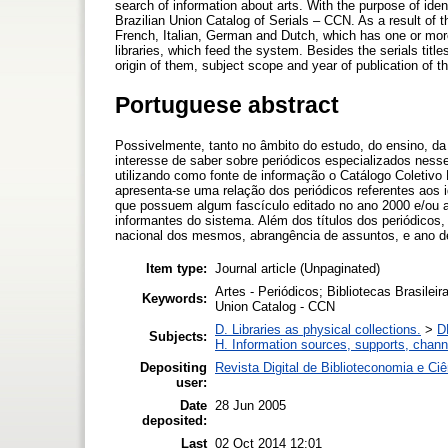
search of information about arts. With the purpose of ide
Brazilian Union Catalog of Serials – CCN. As a result of th
French, Italian, German and Dutch, which has one or more 
libraries, which feed the system. Besides the serials title
origin of them, subject scope and year of publication of the
Portuguese abstract
Possivelmente, tanto no âmbito do estudo, do ensino, d
interesse de saber sobre periódicos especializados nesse
utilizando como fonte de informação o Catálogo Coletiv
apresenta-se uma relação dos periódicos referentes aos i
que possuem algum fascículo editado no ano 2000 e/ou 
informantes do sistema. Além dos títulos dos periódicos,
nacional dos mesmos, abrangência de assuntos, e ano de
Item type:
Journal article (Unpaginated)
Artes - Periódicos; Bibliotecas Brasileira
Keywords:
Union Catalog - CCN
D. Libraries as physical collections.
>
D
Subjects:
H. Information sources, supports, chann
Depositing
Revista Digital de Biblioteconomia e C
user:
Date
28 Jun 2005
deposited:
Last
02 Oct 2014 12:01