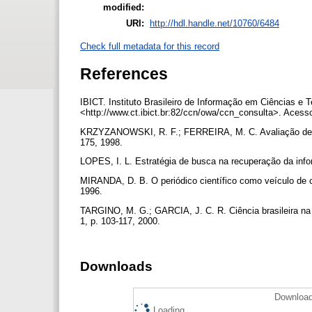
modified:
URI:
http://hdl.handle.net/10760/6484
Check full metadata for this record
References
IBICT. Instituto Brasileiro de Informação em Ciências e
<http://www.ct.ibict.br:82/ccn/owa/ccn_consulta>. Acess
KRZYZANOWSKI, R. F.; FERREIRA, M. C. Avaliação de periód
175, 1998.
LOPES, I. L. Estratégia de busca na recuperação da informa
MIRANDA, D. B. O periódico científico como veículo de com
1996.
TARGINO, M. G.; GARCIA, J. C. R. Ciência brasileira na bas
1, p. 103-117, 2000.
Downloads
Download
Loading...