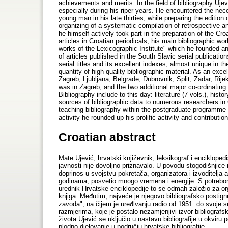
achievements and merits. In the field of bibliography Ujev
especially during his riper years. He encountered the nece
young man in his late thirties, while preparing the editio
organizing of a systematic compilation of retrospective an
he himself actively took part in the preparation of the Cro
articles in Croatian periodicals, his main bibliographic wor
works of the Lexicographic Institute" which he founded an
of articles published in the South Slavic serial publicatio
serial titles and its excellent indexes, almost unique in 
quantity of high quality bibliographic material. As an excell
Zagreb, Ljubljana, Belgrade, Dubrovnik, Split, Zadar, Rij
was in Zagreb, and the two additional major co-ordinating
Bibliography include to this day: literature (7 vols.), histo
sources of bibliographic data to numerous researchers in 
teaching bibliography within the postgraduate programme in
activity he rounded up his prolific activity and contribution
Croatian abstract
Mate Ujević, hrvatski književnik, leksikograf i enciklopedis
javnosti nije dovoljno priznavalo. U povodu stogodišnjice 
doprinos u svojstvu pokretača, organizatora i izvoditelja ak
godinama, posvetio mnogo vremena i energije. S potrebom 
urednik Hrvatske enciklopedije to se odmah založio za org
knjiga. Međutim, najveće je njegovo bibliografsko postign
zavoda", na čijem je uređivanju radio od 1951. do svoje s
razmjerima, koje je postalo nezamjenjivi izvor bibliograf
života Ujević se uključio u nastavu bibliografije u okvir
plodno djelovanje u području hrvatske bibliografije.