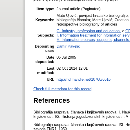
Item type:
Journal article (Paginated)
Mate Ujević, povijest hrvatske bibliografije,
Keywords:
bibliograftja članaka; Mate Ujević; Croatian 
retrospective bibliography of articles
G. Industry, profession and education.
>
GF
Subjects:
I. Information treatment for information ser
H. Information sources, supports, channels
Depositing
Damir Pavelic
user:
Date
06 Jul 2005
deposited:
Last
02 Oct 2014 12:01
modified:
URI:
http://hdl.handle.net/10760/6516
Check full metadata for this record
References
Bibliografija rasprava, članaka i književnih radova. I. Nau
književnost. I/2. Historija jugoslavenskih književnosti :
Bibliografija rasprava, članaka i književnih radova. I/3. H
zavoda FNRJ, 1959.