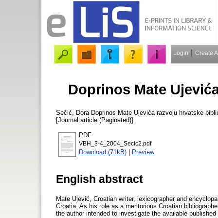
Login
Create 
Doprinos Mate Ujevića 
Sečić, Dora
Doprinos Mate Ujevića razvoju hrvatske biblio
[Journal article (Paginated)]
PDF
VBH_3-4_2004_Secic2.pdf
Download (71kB)
|
Preview
English abstract
Mate Ujević, Croatian writer, lexicographer and encyclopae
Croatia. As his role as a meritorious Croatian bibliograph
the author intended to investigate the available publishe