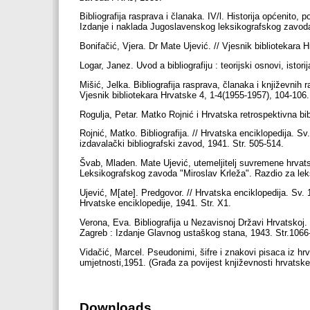
Bibliografija rasprava i članaka. IV/l. Historija općenito,
Izdanje i naklada Jugoslavenskog leksikografskog zavod
Bonifačić, Vjera. Dr Mate Ujević. // Vjesnik bibliotekara 
Logar, Janez. Uvod a bibliografiju : teorijski osnovi, istori
Mišić, Jelka. Bibliografija rasprava, članaka i književnih
Vjesnik bibliotekara Hrvatske 4, 1-4(1955-1957), 104-106
Rogulja, Petar. Matko Rojnić i Hrvatska retrospektivna bib
Rojnić, Matko. Bibliografija. // Hrvatska enciklopedija. S
izdavalački bibliografski zavod, 1941. Str. 505-514.
Švab, Mladen. Mate Ujević, utemeljitelj suvremene hrvatsk
Leksikografskog zavoda "Miroslav Krleža". Razdio za leksi
Ujević, M[ate]. Predgovor. // Hrvatska enciklopedija. Sv. 
Hrvatske enciklopedije, 1941. Str. X1.
Verona, Eva. Bibliografija u Nezavisnoj Državi Hrvatskoj. 
Zagreb : Izdanje Glavnog ustaškog stana, 1943. Str.106
Vidačić, Marcel. Pseudonimi, šifre i znakovi pisaca iz h
umjetnosti,1951. (Građa za povijest književnosti hrvatske 
Downloads