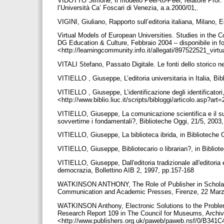
VIDOTTO Simone, Il modello Peer-to-Peer, relatore Prof.
l’Università Ca’ Foscari di Venezia, a.a.2000/01,.
VIGINI, Giuliano, Rapporto sull’editoria italiana, Milano, E
Virtual Models of European Universities. Studies in the Co
DG Education & Culture, Febbraio 2004 – disponibile in fo
<http://learningcommunity.info.it/allegati/897522521_vir
VITALI Stefano, Passato Digitale. Le fonti dello storico 
VITIELLO , Giuseppe, L’editoria universitaria in Italia, Bi
VITIELLO , Giuseppe, L’identificazione degli identificator
<http://www.biblio.liuc.it/scripts/bibloggi/articolo.asp?ar
VITIELLO, Giuseppe, La comunicazione scientifica e il suo m
sovvertirne i fondamentali?, Biblioteche Oggi, 21/5, 2003
VITIELLO, Giuseppe, La biblioteca ibrida, in Biblioteche
VITIELLO, Giuseppe, Bibliotecario o librarian?, in Biblio
VITIELLO, Giuseppe, Dall'editoria tradizionale all'editoria el
democrazia, Bollettino AIB 2, 1997, pp.157-168
WATKINSON ANTHONY, The Role of Publisher in Scholarly
Communication and Academic Presses, Firenze, 22 Marz
WATKINSON Anthony, Electronic Solutions to the Proble
Research Report 109 in The Council for Museums, Archiv
<http://www.publishers.org.uk/paweb/paweb.nsf/0/B