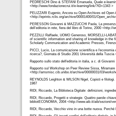
PEDRESCHI Dino & STEFANI Emanuela, Quale e-learning p
<http://www.fondazionecrui.it/e-learning/link/?ID=1343 >
PELIZZARI Eugenio, Ancora su Open Archives ed Open Acce
<http://eprints.rclis.org/archive/00001400/01/Open_arch
PERESSON Giovanni & MAZZUCCHI Paola, La presenza delle 
dell’editoria in rete, fiera del libro di Torino, 2000 <http
PEZZILLI Raffaele, UOMO Generoso, MORSELLI-LABATE An
of scientific information and sharing of knowledge in the 
Scholarly Communication and Academic Presses, Firenz
PICCI, Lucio, La comunicazione scientifica e l'economia d
ricerca?, Giornata di Studio 2001 Università della Tusci
Rapporto sullo stato dell'editoria in italia, a c. di Giov
Rapporto sul Workshop on Peer Review Sissa, Miramare (
<http://amsmisc.cib.unibo.it/archive/00000031/03/works
REYNOLDS Leighton & WILSON Nigel, Copisti e filologi. La
1987
RIDI, Riccardo, La Biblioteca Digitale: definizioni, ingred
RIDI, Riccardo, Progetti e strategie. Quattro parole chiave
bibliotECONOMIA, 2004 <http://www.aib.it/aib/sezioni/ve
RIDI, Riccardo, Vecchio vino in una botte nuova. Perché l
RIDI, Riccardo, Gli incerti confini dell'editoria digitale, i