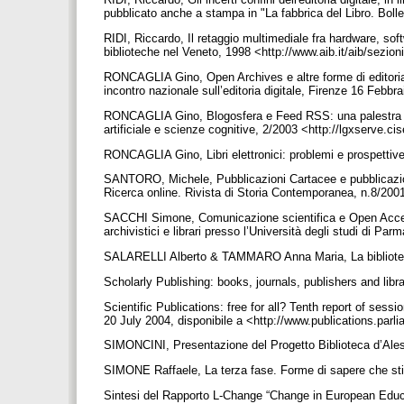
pubblicato anche a stampa in "La fabbrica del Libro. Bolletti
RIDI, Riccardo, Il retaggio multimediale fra hardware, sof
biblioteche nel Veneto, 1998 <http://www.aib.it/aib/sezion
RONCAGLIA Gino, Open Archives e altre forme di editoria
incontro nazionale sull’editoria digitale, Firenze 16 Febb
RONCAGLIA Gino, Blogosfera e Feed RSS: una palestra per 
artificiale e scienze cognitive, 2/2003 <http://lgxserve.ci
RONCAGLIA Gino, Libri elettronici: problemi e prospettiv
SANTORO, Michele, Pubblicazioni Cartacee e pubblicazioni
Ricerca online. Rivista di Storia Contemporanea, n.8/200
SACCHI Simone, Comunicazione scientifica e Open Access
archivistici e librari presso l’Università degli studi di Pa
SALARELLI Alberto & TAMMARO Anna Maria, La biblioteca d
Scholarly Publishing: books, journals, publishers and libr
Scientific Publications: free for all? Tenth report of 
20 July 2004, disponibile a <http://www.publications.p
SIMONCINI, Presentazione del Progetto Biblioteca d’Ale
SIMONE Raffaele, La terza fase. Forme di sapere che sti
Sintesi del Rapporto L-Change “Change in European Educa