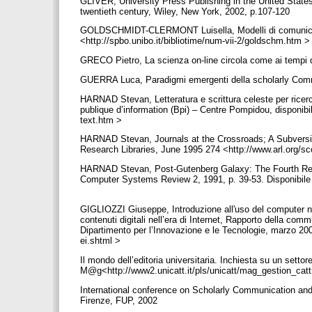
GLIVER, University Press Publishing in the United States, 
twentieth century, Wiley, New York, 2002, p.107-120
GOLDSCHMIDT-CLERMONT Luisella, Modelli di comunicazione
<http://spbo.unibo.it/bibliotime/num-vii-2/goldschm.htm 
GRECO Pietro, La scienza on-line circola come ai tempi d
GUERRA Luca, Paradigmi emergenti della scholarly Commu
HARNAD Stevan, Letteratura e scrittura celeste per ricer
publique d’information (Bpi) – Centre Pompidou, disponib
text.htm >
HARNAD Stevan, Journals at the Crossroads; A Subversive
Research Libraries, June 1995 274 <http://www.arl.org/
HARNAD Stevan, Post-Gutenberg Galaxy: The Fourth Revo
Computer Systems Review 2, 1991, p. 39-53. Disponibile
GIGLIOZZI Giuseppe, Introduzione all'uso del computer negl
contenuti digitali nell’era di Internet, Rapporto della commis
Dipartimento per l’Innovazione e le Tecnologie, marzo 200
ei.shtml >
Il mondo dell’editoria universitaria. Inchiesta su un setto
M@g<http://www2.unicatt.it/pls/unicatt/mag_gestion_ca
International conference on Scholarly Communication a
Firenze, FUP, 2002