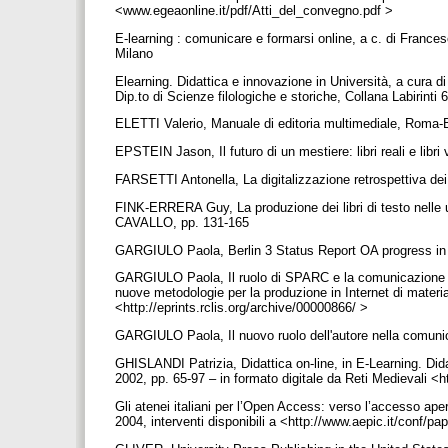
<www.egeaonline.it/pdf/Atti_del_convegno.pdf >
E-learning : comunicare e formarsi online, a c. di Franc
Milano
Elearning. Didattica e innovazione in Università, a cura d
Dip.to di Scienze filologiche e storiche, Collana Labirinti
ELETTI Valerio, Manuale di editoria multimediale, Roma-
EPSTEIN Jason, Il futuro di un mestiere: libri reali e libr
FARSETTI Antonella, La digitalizzazione retrospettiva dei
FINK-ERRERA Guy, La produzione dei libri di testo nelle un
CAVALLO, pp. 131-165
GARGIULO Paola, Berlin 3 Status Report OA progress in It
GARGIULO Paola, Il ruolo di SPARC e la comunicazione s
nuove metodologie per la produzione in Internet di materi
<http://eprints.rclis.org/archive/00000866/ >
GARGIULO Paola, Il nuovo ruolo dell'autore nella comunic
GHISLANDI Patrizia, Didattica on-line, in E-Learning. Did
2002, pp. 65-97 – in formato digitale da Reti Medievali <h
Gli atenei italiani per l’Open Access: verso l’accesso ap
2004, interventi disponibili a <http://www.aepic.it/conf/