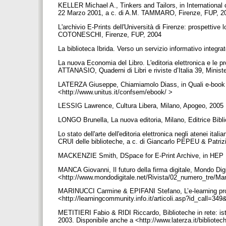
KELLER Michael A., Tinkers and Tailors, in Internation
22 Marzo 2001, a c. di A.M. TAMMARO, Firenze, FUP, 2
L'archivio E-Prints dell'Università di Firenze: prospettive 
COTONESCHI, Firenze, FUP, 2004
La biblioteca Ibrida. Verso un servizio informativo integr
La nuova Economia del Libro. L'editoria elettronica e le 
ATTANASIO, Quaderni di Libri e riviste d’Italia 39, Ministe
LATERZA Giuseppe, Chiamiamolo Diass, in Quali e-book pe
<http://www.unitus.it/confsem/ebook/ >
LESSIG Lawrence, Cultura Libera, Milano, Apogeo, 2005
LONGO Brunella, La nuova editoria, Milano, Editrice Bibl
Lo stato dell'arte dell'editoria elettronica negli atenei ita
CRUI delle biblioteche, a c. di Giancarlo PEPEU & Patri
MACKENZIE Smith, DSpace for E-Print Archive, in HEP Li
MANCA Giovanni, Il futuro della firma digitale, Mondo Dig
<http://www.mondodigitale.net/Rivista/02_numero_tre/M
MARINUCCI Carmine & EPIFANI Stefano, L’e-learning pro
<http://learningcommunity.info.it/articoli.asp?id_call=
METITIERI Fabio & RIDI Riccardo, Biblioteche in rete: istr
2003. Disponibile anche a <http://www.laterza.it/bibliotec