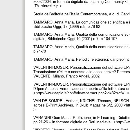
2003/2004, in formato digitale da Learning Community <
ITA_sintesi.zip >
Storia dell’editoria nell’Italia Contemporanea, a c. di Gab
TAMMARO, Anna Maria, La comunicazione scientifica e il ru
Biblioteche Oggi, 17 (1999) n.8, p.78-82
TAMMARO, Anna Maria, Qualità della comunicazione scientifi
digitale, Biblioteche Oggi 19 (2001) n.7, p.104-107
TAMMARO, Anna Maria, Qualità della comunicazione scientifi
p.74-78
TAMMARO, Anna Maria, Periodici elettronici: dai preprint a
VALENTINI-MOSER, Personalizzazione del software EPrint
Trasmissione d'élite o accesso alle conoscenze? Percorsi
VALENTE, Milano, Franco Angeli, 2002
VALENTINI-MOSER, Personalizzazione del software EPrints p
l’Open Access: verso l’accesso aperto aòlla letteratura
<http://www.aepic.it/conf/viewabstract.php?id=32&cf=1 
VAN DE SOMPEL Herbert, KRICHEL Thomas, NELSON Mich
across E-Print Archives, in D-Lib Magazine 6/2, 2000 <h
>
VARANINI Gian Maria, Prefazione, in E-Learning. Didattic
pp.21-26 – in formato digitale da Reti Medievali <http://w