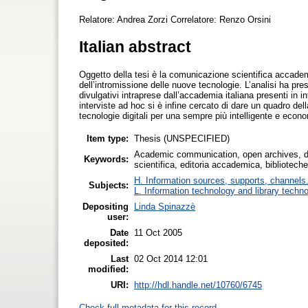
Relatore: Andrea Zorzi Correlatore: Renzo Orsini
Italian abstract
Oggetto della tesi è la comunicazione scientifica accadem
dell’intromissione delle nuove tecnologie. L’analisi ha pre
divulgativi intraprese dall’accademia italiana presenti in int
interviste ad hoc si è infine cercato di dare un quadro dell
tecnologie digitali per una sempre più intelligente e econo
Item type:
Thesis (UNSPECIFIED)
Academic communication, open archives, digit
Keywords:
scientifica, editoria accademica, biblioteche d
H. Information sources, supports, channels
Subjects:
L. Information technology and library techn
Depositing
Linda Spinazzè
user:
Date
11 Oct 2005
deposited:
Last
02 Oct 2014 12:01
modified:
URI:
http://hdl.handle.net/10760/6745
Check full metadata for this record