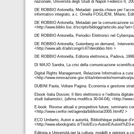
nazionale, Università degli Studi di Napoli Federico II, 20
DE ROBBIO Antonella, Metadati: parola chiave per l’accesso
informativo integrato, a c. Ornella FOGLIENI, Milano, Edi
DE ROBBIO Antonella, Metadati per la comunicazione scien
<http://www.biblio.liuc.it/scripts/bibloggi/articolo.asp?ar
DE ROBBIO Antonella, Periodici Elettronici nel Cyberspazi
DE ROBBIO Antonella, Gutenberg on demand,. Intervento 
<http://www.aib.it/aib/congr/c47/derobbio.htm >
DE ROBBIO Antonella, Editoria elettronica, Padova, 1999
DI MAJO Sandra, La crisi della comunicazione scientifica:
Digital Rights Management, Relazione Informativa a cura d
<http://www.innovazione.gov.it/ita/intervento/normativa/
DUBINI Paola, Voltare Pagina. Economia e gestione strateg
Ebook Italia Dossier, Il libro elettronico e l’editoria digital
studi italianistici, (ultima modifica 30-04-04), <http://www
E-book. Risorse attuali e prospettive future, seminario con
<http://www.cenfor.net/agenda/bibliostar2005.htm#2 >
ECO Umberto, Autori e autorità, Bibliothèque publique d’
<http://www.ebookgratis.it/Titoli/Eco-AutoriEAutorit%E0-
Editoria e Università per la cultura: modelli e opinioni a 