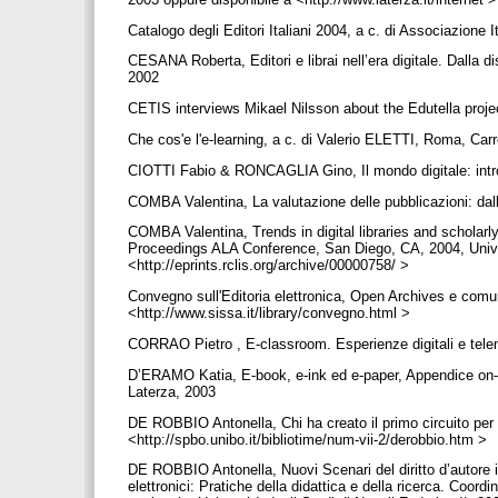
Catalogo degli Editori Italiani 2004, a c. di Associazione I
CESANA Roberta, Editori e librai nell’era digitale. Dalla d
2002
CETIS interviews Mikael Nilsson about the Edutella proj
Che cos'e l'e-learning, a c. di Valerio ELETTI, Roma, Car
CIOTTI Fabio & RONCAGLIA Gino, Il mondo digitale: intr
COMBA Valentina, La valutazione delle pubblicazioni: dall
COMBA Valentina, Trends in digital libraries and schola
Proceedings ALA Conference, San Diego, CA, 2004, Universi
<http://eprints.rclis.org/archive/00000758/ >
Convegno sull'Editoria elettronica, Open Archives e comuni
<http://www.sissa.it/library/convegno.html >
CORRAO Pietro , E-classroom. Esperienze digitali e telema
D’ERAMO Katia, E-book, e-ink ed e-paper, Appendice on-l
Laterza, 2003
DE ROBBIO Antonella, Chi ha creato il primo circuito per la
<http://spbo.unibo.it/bibliotime/num-vii-2/derobbio.htm >
DE ROBBIO Antonella, Nuovi Scenari del diritto d’autore ital
elettronici: Pratiche della didattica e della ricerca. Coord