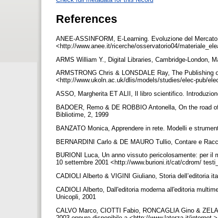
References
ANEE-ASSINFORM, E-Learning. Evoluzione del Mercato nel
<http://www.anee.it/ricerche/osservatorio04/materiale_ele
ARMS William Y., Digital Libraries, Cambridge-London, M
ARMSTRONG Chris & LONSDALE Ray, The Publishing of El
<http://www.ukoln.ac.uk/dlis/models/studies/elec-pub/el
ASSO, Margherita ET ALII, Il libro scientifico. Introduz
BADOER, Remo & DE ROBBIO Antonella, On the road of e-jo
Bibliotime, 2, 1999
BANZATO Monica, Apprendere in rete. Modelli e strumenti
BERNARDINI Carlo & DE MAURO Tullio, Contare e Racconta
BURIONI Luca, Un anno vissuto pericolosamente: per il mer
10 settembre 2001 <http://www.burioni.it/cat/cdrom/ testi
CADIOLI Alberto & VIGINI Giuliano, Storia dell’editoria ita
CADIOLI Alberto, Dall'editoria moderna all'editoria multimed
Unicopli, 2001
CALVO Marco, CIOTTI Fabio, RONCAGLIA Gino & ZELA Marc
2003 oppure disponibile a <http://www.laterza.it/internet 