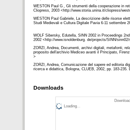
WESTON Paul G., Gli strumenti della cooperazione in rete. 
Cliopress, 2003 <http://www.storia.unina.it/cliopress/we
WESTON Paul Gabriele, La descrizione delle risorse elettr
Studi Medievali e Cultura Digitale Pavia 6-11 settembre 2
WOLF Sibersky, Edutella, SINN 2002 in Proceedings 2nd I
2002 <http://www.isnoldenburg. de/projects/SINN/sinn02/
ZORZI, Andrea, Documenti, archivi digitali, metafonti, rela
proposito dell'archivio Mediceo avanti il Principato, Fire
>
ZORZI, Andrea, Comunicazione del sapere ed editoria digita
ricerca e didattica, Bologna, CLUEB, 2002, pp. 183-235. D
Downloads
Download
Loading...