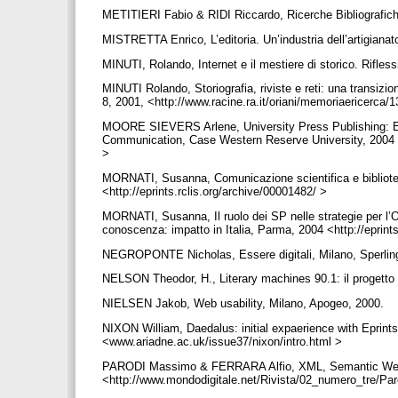
METITIERI Fabio & RIDI Riccardo, Ricerche Bibliografich
MISTRETTA Enrico, L’editoria. Un’industria dell’artigianat
MINUTI, Rolando, Internet e il mestiere di storico. Rifle
MINUTI Rolando, Storiografia, riviste e reti: una transizi
8, 2001, <http://www.racine.ra.it/oriani/memoriaericerca/
MOORE SIEVERS Arlene, University Press Publishing: Ea
Communication, Case Western Reserve University, 2004 <ht
>
MORNATI, Susanna, Comunicazione scientifica e bibliotech
<http://eprints.rclis.org/archive/00001482/ >
MORNATI, Susanna, Il ruolo dei SP nelle strategie per l’
conoscenza: impatto in Italia, Parma, 2004 <http://epri
NEGROPONTE Nicholas, Essere digitali, Milano, Sperli
NELSON Theodor, H., Literary machines 90.1: il proget
NIELSEN Jakob, Web usability, Milano, Apogeo, 2000.
NIXON William, Daedalus: initial expaerience with Eprint
<www.ariadne.ac.uk/issue37/nixon/intro.html >
PARODI Massimo & FERRARA Alfio, XML, Semantic Web e 
<http://www.mondodigitale.net/Rivista/02_numero_tre/Pa