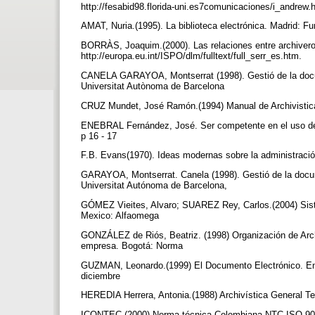
http://fesabid98.florida-uni.es7comunicaciones/i_andrew
AMAT, Nuria.(1995). La biblioteca electrónica. Madrid:
BORRÀS, Joaquim.(2000). Las relaciones entre archivero
http://europa.eu.int/ISPO/dlm/fulltext/full_serr_es.htm.
CANELA GARAYOA, Montserrat (1998). Gestió de la docume
Universitat Autònoma de Barcelona
CRUZ Mundet, José Ramón.(1994) Manual de Archivistic
ENEBRAL Fernández, José. Ser competente en el uso de l
p 16 - 17
F.B. Evans(1970). Ideas modernas sobre la administració
GARAYOA, Montserrat. Canela (1998). Gestió de la docume
Universitat Autónoma de Barcelona,
GÓMEZ Vieites, Alvaro; SUAREZ Rey, Carlos.(2004) Siste
Mexico: Alfaomega
GONZÁLEZ de Riós, Beatriz. (1998) Organización de Arch
empresa. Bogotá: Norma
GUZMAN, Leonardo.(1999) El Documento Electrónico. En: 
diciembre
HEREDIA Herrera, Antonia.(1988) Archivística General Teo
ICONTEC.(2000) Norma técnica Colombiana NTC-ISO 90