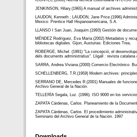
JENKINSON, Hilary.(1965) A manual of archives administ
LAUDON, Kenneth ; LAUDON, Jane Price.(1996) Administr
Mexico: Prentice Hall Hispanoamericana, S.A.
LLANSO I San Juan, Joaquim.(1993) Gestión de document
MÉNDEZ Rodríguez, Eva María.(2002) Metadatos y recuper
bibliotecas digitales. Gijon, Austurias: Ediciones Trea,
ROBERGE, Michel. (1991) "La concepció, el desenvolupamen
dels documents administratius". Lligall : revista catalana
SARRA, Andrea Viviana.(2000) Comercio Electrónico. B
SCHELLENBERG, T.R.(1959) Modern archives: principles 
SERRANO DE, Mercedes R.(2001) Manuales de funciones y
Archivo General de la Nación.
TELLERÍA Segala, Luz. (1996). ISO 9000 en los servicios 
ZAPATA Cárdenas, Carlos. Planeamiento de la Documentac
ZAPATA Cárdenas, Carlos. El procedimiento administrativ
Seminario del Archivo General de la Nación. 1997
Downloads