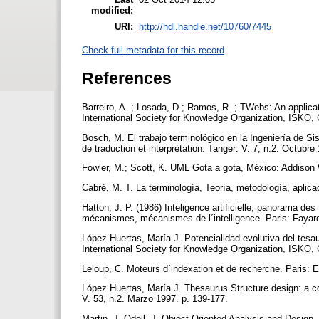
modified:
URI:
http://hdl.handle.net/10760/7445
Check full metadata for this record
References
Barreiro, A. ; Losada, D.; Ramos, R. ; TWebs: An applicat
International Society for Knowledge Organization, ISKO,
Bosch, M. El trabajo terminológico en la Ingeniería de Si
de traduction et interprétation. Tanger: V. 7, n.2. Octubr
Fowler, M.; Scott, K. UML Gota a gota, México: Addison
Cabré, M. T. La terminología, Teoría, metodología, aplica
Hatton, J. P. (1986) Inteligence artificielle, panorama de
mécanismes, mécanismes de l´intelligence. Paris: Fayard
López Huertas, María J. Potencialidad evolutiva del tesa
International Society for Knowledge Organization, ISKO,
Leloup, C. Moteurs d´indexation et de recherche. Paris: 
López Huertas, María J. Thesaurus Structure design: a co
V. 53, n.2. Marzo 1997. p. 139-177.
Martin, J, Odell, J. Object Oriented Analysis and Design,