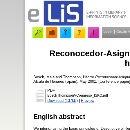
Login
Create 
Reconocedor-Asigna
h
Bosch, Mela
and
Thompson, Héctor
Reconocedor-Asignad
Alcalá de Henares (Spain), May 2001. [Conference paper
PDF
BoschThompsonVCongreso_ISKO.pdf
Download (137kB)
|
Preview
English abstract
We intend, using the basic principles of Descriptive or Te