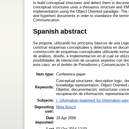
to build conceptual structures and detect them in docume
conceptual structures uses a thesaurus structure and XML t
implementation using the Object Oriented paradigm. The se
and hypertext documents in order to standarize the termino
Communication.
Spanish abstract
Se propone, utilizando los principios básicos de una Lógi
construir esquemas conceptuales y detectarlos en docum
construcción de esquemas conceptuales utilizando estruc
de análisis, diseño, e implementacíón en el cual se utiliz
posibilidades de interacción de usuarios expertos con doc
este caso, en el ámbito de Periodismo y Comunicación S
Item type:
Conference paper
Conceptual structures; description logic; d
knowledge representation; Object Oriented a
Keywords:
Objetos; documentación; estructuras concep
recuperación de información; representación
Subjects:
I. Information treatment for information ser
Depositing
Mela Bosch
user:
Date
18 Apr 2006
deposited:
Last
02 Oct 2014 12:03