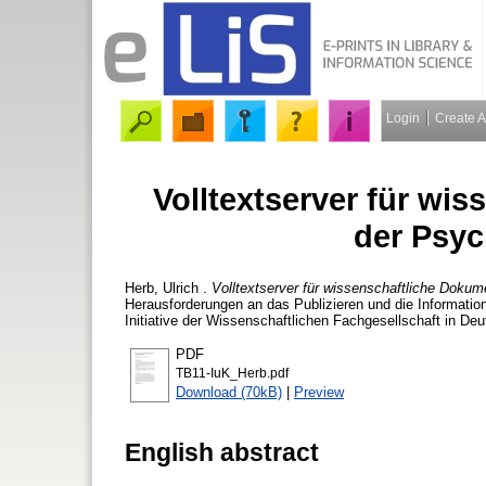
Login
Create 
Volltextserver für wi
der Psyc
Herb, Ulrich
.
Volltextserver für wissenschaftliche Doku
Herausforderungen an das Publizieren und die Informatio
Initiative der Wissenschaftlichen Fachgesellschaft in D
PDF
TB11-IuK_Herb.pdf
Download (70kB)
|
Preview
English abstract