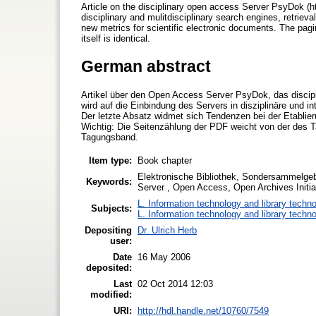
Article on the disciplinary open access Server PsyDok (ht
disciplinary and mulitdisciplinary search engines, retriev
new metrics for scientific electronic documents. The pagin
itself is identical.
German abstract
Artikel über den Open Access Server PsyDok, das disci
wird auf die Einbindung des Servers in disziplinäre und
Der letzte Absatz widmet sich Tendenzen bei der Etabli
Wichtig: Die Seitenzählung der PDF weicht von der des Ta
Tagungsband.
Item type:
Book chapter
Elektronische Bibliothek, Sondersammelgebi
Keywords:
Server , Open Access, Open Archives Initiati
L. Information technology and library techn
Subjects:
L. Information technology and library techn
Depositing
Dr. Ulrich Herb
user:
Date
16 May 2006
deposited:
Last
02 Oct 2014 12:03
modified:
URI:
http://hdl.handle.net/10760/7549