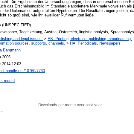
sucht. Die Ergebnisse der Untersuchung zeigen, dass in den erschienenen Be
ch das Erscheinungsbild im Standard elaboriertere Merkmale vorweisen als j
e in der Diplomarbeit aufgestellten Hypothesen. Die Resultate zeigen jedoch, d
ht so groß sind, wie ihr jeweiliger Ruf vermuten ließe.
s (UNSPECIFIED)
newspaper, Tageszeitung, Austria, Österreich, lingistic analysis, Sprachanaly
lishing and legal issues.
>
EB. Printing, electronic publishing, broadcasting.
ormation sources, supports, channels.
>
HA. Periodicals, Newspapers.
a Bargmann
n 2006
t 2014 12:03
/hdl.handle.net/10760/7730
is record
Downloads per month over past year
..