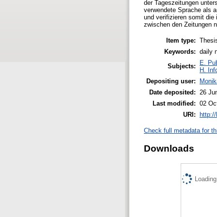
der Tageszeitungen unter
verwendete Sprache als au
und verifizieren somit di
zwischen den Zeitungen nic
Item type:
Thesi
Keywords:
daily 
E. Pub
Subjects:
H. Inf
Depositing user:
Monik
Date deposited:
26 Ju
Last modified:
02 Oc
URI:
http:/
Check full metadata for th
Downloads
Loading.