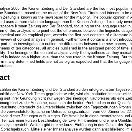
alyse 2005, the Kronen Zeitung and Der Standard are the two most popular n
he Standard is based on the model of the New York Times and intends to be 
 Zeitung is known as the newspaper for the majority. The popular opinion in A
ard uses a more elaborate language than the Kronen Zeitung. This study inves
spapers Kronen Zeitung and Der Standard, focusing on the language used in 
m of this analysis is to point out the differences between the linguistic usa
eoretical and an empirical part, whereby the first part consists of a literature b
view of content analysis in general. Furthermore it contains a short introducti
 part is an investigation to outline the differences between the newspapers, t
eans of ten categories, all articles published in the assigned period of time, 
ality. The findings of the content analysis verify the hypothesis as they indica
d is indeed on a higher level than the one used in the Kronen Zeitung. But th
s in many determined fields are not as big as expected and that the language 
utation.
act
zählen die Kronen Zeitung und Der Standard zu den erfolgreichsten Tageszeit
rbild der New York Times gegründet wurde, wird als Institution intellektuelle
g seit ihrer Gründung nicht nur wegen des niedrigen Kaufpreises als eine Zei
inung führt zu der Annahme, dass sich die beiden Printmedien in der Qualität 
ersuchung untersucht die Unterschiede zwischen den Tageszeitungen Kronen 
ie verwendetete Sprache im Untersuchungszeitraum vom 09. Jänner bis 22. 
hiede dieser Zeitungen aufzuzeigen. Die Arbeit ist in einen theoretischen und 
te Teil aus einer kurzen Beschreibung der zwei Printmedien und einem Überbli
sanalyse besteht. Weiters gibt er eine kurze Einführung in das Gebiet der Spr
 Sprachgebrauch. Mittels einer Inhaltsanalyse wurden dann anschließend im e