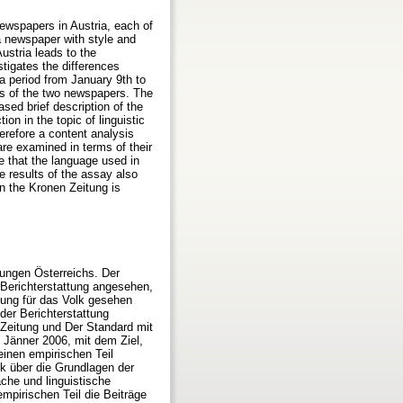
ewspapers in Austria, each of
a newspaper with style and
ustria leads to the
tigates the differences
a period from January 9th to
ges of the two newspapers. The
ased brief description of the
on in the topic of linguistic
herefore a content analysis
are examined in terms of their
te that the language used in
e results of the assay also
in the Kronen Zeitung is
ungen Österreichs. Der
r Berichterstattung angesehen,
tung für das Volk gesehen
der Berichterstattung
Zeitung und Der Standard mit
Jänner 2006, mit dem Ziel,
einen empirischen Teil
ck über die Grundlagen der
ache und linguistische
mpirischen Teil die Beiträge