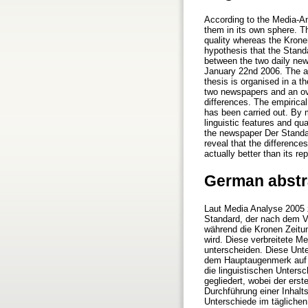
According to the Media-An
them in its own sphere. T
quality whereas the Kronen
hypothesis that the Stand
between the two daily new
January 22nd 2006. The ai
thesis is organised in a th
two newspapers and an over
differences. The empirical
has been carried out. By m
linguistic features and qu
the newspaper Der Standar
reveal that the difference
actually better than its rep
German abstr
Laut Media Analyse 2005 
Standard, der nach dem Vo
während die Kronen Zeitun
wird. Diese verbreitete Me
unterscheiden. Diese Unt
dem Hauptaugenmerk auf d
die linguistischen Untersc
gegliedert, wobei der ers
Durchführung einer Inhalt
Unterschiede im täglichen