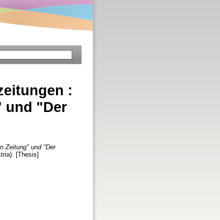
eitungen :
" und "Der
n Zeitung" und "Der
ria). [Thesis]