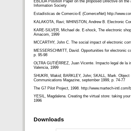
EBLIDA Position Paper on the proposed Directive on the ar
Information Society
Estadísticas de Comercio-E (ComerceNet) http://www.
KALAKOTA, Ravi; WHINSTON, Andrew B. Electronic Com
KARE-SILVER, Michael de. E-shock, The electronic shoppin
Amacom, 1999
MCCARTHY, John C. The social impact of electronic c
MESSERSCHMITT, David. Opportunities for electronic c
p. 95-98
OLTRA GUTIÉRREZ, Juan Vicente. Impacto legal de la inf
Valencia, 1999
SHUKRI, Wakid; BARKLEY, John; SKALL, Mark. Object r
Communications Magazine, september 1999, p. 74-77
The G7 Pilot Project, 1998. http://www.martech-intl.com
YESIL, Magdalena. Creating the virtual store: taking you
1996
Downloads