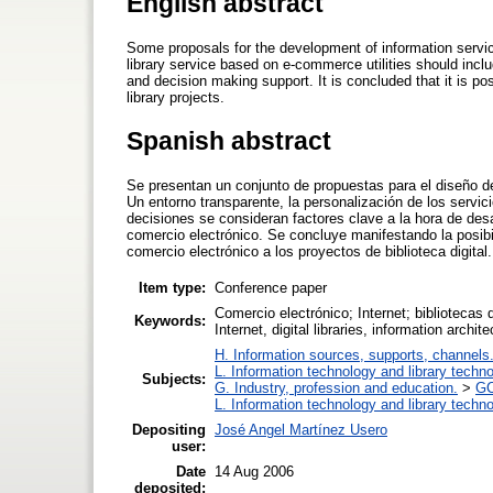
English abstract
Some proposals for the development of information servi
library service based on e-commerce utilities should inclu
and decision making support. It is concluded that it is po
library projects.
Spanish abstract
Se presentan un conjunto de propuestas para el diseño de
Un entorno transparente, la personalización de los servic
decisiones se consideran factores clave a la hora de desa
comercio electrónico. Se concluye manifestando la posibil
comercio electrónico a los proyectos de biblioteca digital.
Item type:
Conference paper
Comercio electrónico; Internet; bibliotecas 
Keywords:
Internet, digital libraries, information archit
H. Information sources, supports, channels
L. Information technology and library techn
Subjects:
G. Industry, profession and education.
>
GC
L. Information technology and library techn
Depositing
José Angel Martínez Usero
user:
Date
14 Aug 2006
deposited: