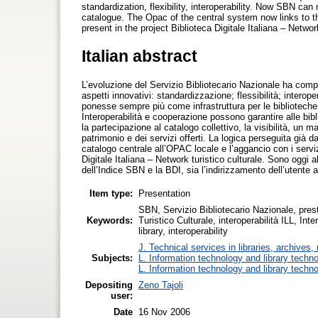
standardization, flexibility, interoperability. Now SBN can 
catalogue. The Opac of the central system now links to th
present in the project Biblioteca Digitale Italiana – Network
Italian abstract
L’evoluzione del Servizio Bibliotecario Nazionale ha compo
aspetti innovativi: standardizzazione; flessibilità; interop
ponesse sempre più come infrastruttura per le biblioteche, 
Interoperabilità e cooperazione possono garantire alle bibl
la partecipazione al catalogo collettivo, la visibilità, un 
patrimonio e dei servizi offerti. La logica perseguita già 
catalogo centrale all’OPAC locale e l’aggancio con i servizi
Digitale Italiana – Network turistico culturale. Sono oggi a
dell’Indice SBN e la BDI, sia l’indirizzamento dell’utente al
Item type:
Presentation
SBN, Servizio Bibliotecario Nazionale, presti
Keywords:
Turistico Culturale, interoperabilità ILL, In
library, interoperability
J. Technical services in libraries, archive
Subjects:
L. Information technology and library techn
L. Information technology and library techn
Depositing
Zeno Tajoli
user:
Date
16 Nov 2006