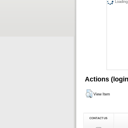
Loading.
Actions (logi
View Item