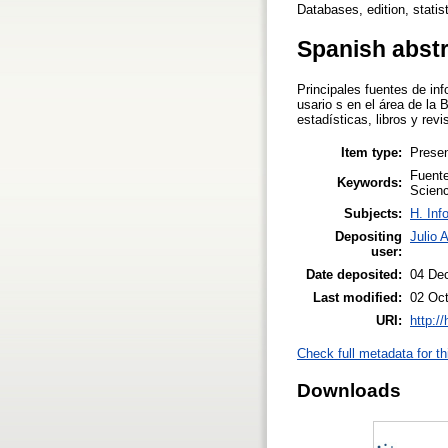
Databases, edition, statis
Spanish abst
Principales fuentes de i
usario s en el área de la 
estadísticas, libros y rev
Item type:
Presen
Fuente
Keywords:
Scien
Subjects:
H. Inf
Depositing
Julio 
user:
Date deposited:
04 De
Last modified:
02 Oct
URI:
http:/
Check full metadata for th
Downloads