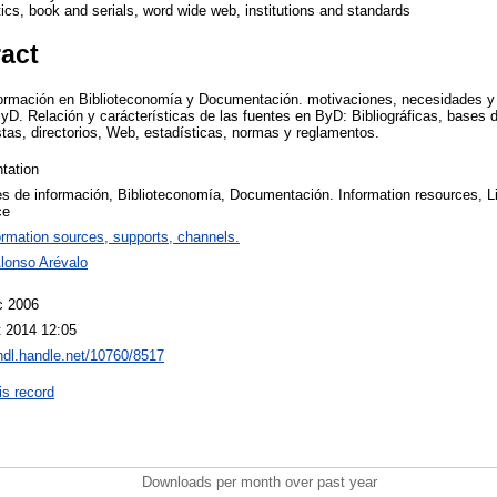
tics, book and serials, word wide web, institutions and standards
ract
nformación en Biblioteconomía y Documentación. motivaciones, necesidades y
ByD. Relación y carácterísticas de las fuentes en ByD: Bibliográficas, bases d
istas, directorios, Web, estadísticas, normas y reglamentos.
tation
s de información, Biblioteconomía, Documentación. Information resources, Li
ce
ormation sources, supports, channels.
Alonso Arévalo
c 2006
 2014 12:05
/hdl.handle.net/10760/8517
is record
Downloads per month over past year