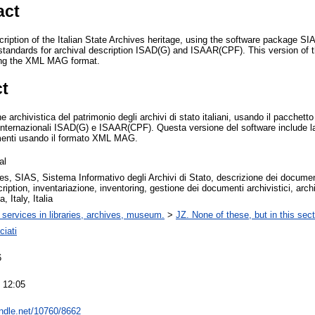
act
cription of the Italian State Archives heritage, using the software package SIA
l standards for archival description ISAD(G) and ISAAR(CPF). This version of 
sing the XML MAG format.
ct
e archivistica del patrimonio degli archivi di stato italiani, usando il pacchett
internazionali ISAD(G) e ISAAR(CPF). Questa versione del software include la 
umenti usando il formato XML MAG.
al
es, SIAS, Sistema Informativo degli Archivi di Stato, descrizione dei document
ription, inventariazione, inventoring, gestione dei documenti archivistici, ar
a, Italy, Italia
 services in libraries, archives, museum.
>
JZ. None of these, but in this sect
ciati
6
 12:05
andle.net/10760/8662