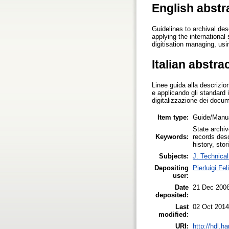
English abstr
Guidelines to archival des
applying the internationa
digitisation managing, u
Italian abstra
Linee guida alla descrizion
e applicando gli standard 
digitalizzazione dei doc
Item type:
Guide/Manu
State archiv
Keywords:
records desc
history, stori
Subjects:
J. Technical
Depositing
Pierluigi Feli
user:
Date
21 Dec 200
deposited:
Last
02 Oct 2014
modified:
URI:
http://hdl.h