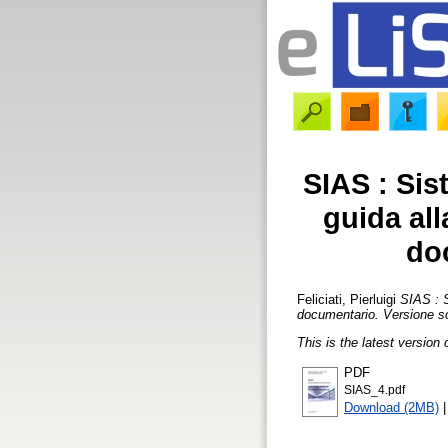
SIAS : Sis
guida all
do
Feliciati, Pierluigi
SIAS : S
documentario. Versione so
This is the latest version 
PDF
SIAS_4.pdf
Download (2MB)