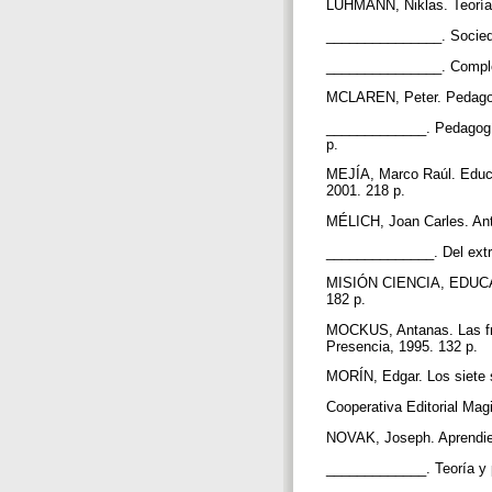
LUHMANN, Niklas. Teoría 
_______________. Socieda
_______________. Compleji
MCLAREN, Peter. Pedagogía
_____________. Pedagogía,
p.
MEJÍA, Marco Raúl. Educac
2001. 218 p.
MÉLICH, Joan Carles. Ant
______________. Del extra
MISIÓN CIENCIA, EDUCACI
182 p.
MOCKUS, Antanas. Las fron
Presencia, 1995. 132 p.
MORÍN, Edgar. Los siete s
Cooperativa Editorial Magi
NOVAK, Joseph. Aprendien
_____________. Teoría y p