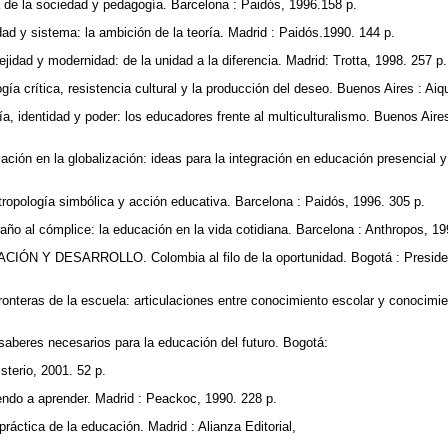
de la sociedad y pedagogía. Barcelona : Paidós, 1996.158 p.
d y sistema: la ambición de la teoría. Madrid : Paidós.1990. 144 p.
dad y modernidad: de la unidad a la diferencia. Madrid: Trotta, 1998. 257 p
 crítica, resistencia cultural y la producción del deseo. Buenos Aires : Aiq
 identidad y poder: los educadores frente al multiculturalismo. Buenos Air
ión en la globalización: ideas para la integración en educación presencial y
ropología simbólica y acción educativa. Barcelona : Paidós, 1996. 305 p.
ño al cómplice: la educación en la vida cotidiana. Barcelona : Anthropos, 1
ÓN Y DESARROLLO. Colombia al filo de la oportunidad. Bogotá : Presidenc
teras de la escuela: articulaciones entre conocimiento escolar y conocimien
aberes necesarios para la educación del futuro. Bogotá:
sterio, 2001. 52 p.
do a aprender. Madrid : Peackoc, 1990. 228 p.
ráctica de la educación. Madrid : Alianza Editorial,