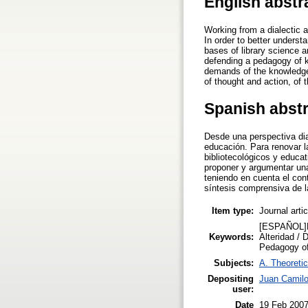
English abstr
Working from a dialectic a
In order to better underst
bases of library science 
defending a pedagogy of k
demands of the knowledge 
of thought and action, of 
Spanish abst
Desde una perspectiva dial
educación. Para renovar l
bibliotecológicos y educa
proponer y argumentar una
teniendo en cuenta el con
síntesis comprensiva de la
Item type:
Journal arti
[ESPAÑOL]Bi
Keywords:
Alteridad / 
Pedagogy of 
Subjects:
A. Theoretic
Depositing
Juan Camilo
user:
Date
19 Feb 200