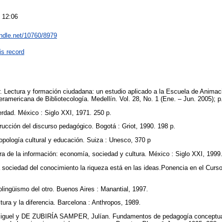
 12:06
andle.net/10760/8979
is record
Lectura y formación ciudadana: un estudio aplicado a la Escuela de Animaci
eramericana de Bibliotecología. Medellín. Vol. 28, No. 1 (Ene. – Jun. 2005); 
rdad. México : Siglo XXI, 1971. 250 p.
cción del discurso pedagógico. Bogotá : Griot, 1990. 198 p.
pología cultural y educación. Suiza : Unesco, 370 p
 de la información: economía, sociedad y cultura. México : Siglo XXI, 1999
sociedad del conocimiento la riqueza está en las ideas.Ponencia en el Cur
ngüismo del otro. Buenos Aires : Manantial, 1997.
ura y la diferencia. Barcelona : Anthropos, 1989.
uel y DE ZUBIRÍA SAMPER, Julían. Fundamentos de pedagogía conceptual: