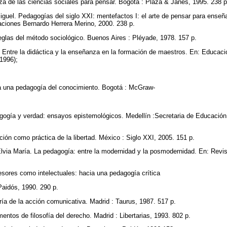
nza de las ciencias sociales para pensar. Bogota : Plaza & Janes, 1995. 238 
l. Pedagogías del siglo XXI: mentefactos I: el arte de pensar para enseña
aciones Bernardo Herrera Merino, 2000. 238 p.
las del método sociológico. Buenos Aires : Pléyade, 1978. 157 p.
tre la didáctica y la enseñanza en la formación de maestros. En: Educaci
 1996);
 una pedagogía del conocimiento. Bogotá : McGraw-
gía y verdad: ensayos epistemológicos. Medellín :Secretaria de Educación,
ón como práctica de la libertad. México : Siglo XXI, 2005. 151 p.
 María. La pedagogía: entre la modernidad y la posmodernidad. En: Revis
sores como intelectuales: hacia una pedagogía crítica
 Paidós, 1990. 290 p.
 de la acción comunicativa. Madrid : Taurus, 1987. 517 p.
ntos de filosofía del derecho. Madrid : Libertarias, 1993. 802 p.