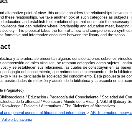
act
nd alternative point of view, this article considers the relationships between l
and these relationships, we take another look at such categories as subjects, 
and education and establish those relationships that constitute the necessary
nowledge that can redefine where librarianship and education meet, keeping 
society. This proposal takes the form of a new and comprehensive synthesis o
the formative and informative encounter between the library and the school.
ract
éctica y alteradora se presentan algunas consideraciones sobre los vínculos e
a comprensión de tales vínculos, se retoman categorías como sujetos, instit
tivos; y se establecen sus relaciones, las cuales se constituyen en las bases
 pedagogía del conocimiento, que redimensione losencuentros de la bibliotec
texto y las exigenciasde la sociedad del conocimiento. Esta propuesta se c
s posibilidades de reflexión y acción de la biblioteca y la escuela en su acon
cle (Paginated)
bliotecología / Educación / Pedagogía del Conocimiento / Sociedad del Cono
Dialéctica de la alteridad / Acontecer / Mundo de la Vida. [ENGLISH]Library S
Knowledge / Dialects / Alternatives / The Dialectics of Alternatives.
al and general aspects of libraries and information.
>
AB. Information theory a
 Vallejo Echavarria
7