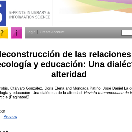
Login
Create Account
deconstrucción de las relaciones
ecología y educación: Una dialéct
alteridad
robis
,
Otálvaro González, Doris Elena
and
Moncada Patiño, José Daniel
La d
ología y educación: Una dialéctica de la alteridad.
Revista Interamericana de B
rticle (Paginated)]
pdf
)
|
Preview