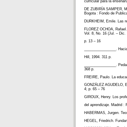
curricular para la enseña
DE ZUBIRÍA SAMPER, Migue
Bogota : Fondo de Public
DURKHEIM, Emile. Las reg
FLOREZ OCHOA, Rafael. En
Vol. 8, No. 16 (Jul. – Dic.
p. 13 – 16
________________. Hacia
Hill, 1994. 311 p.
________________. Pedago
368 p.
FREIRE, Paulo. La educaci
GONZÁLEZ AGUDELO, Elvia
4; p. 65 – 76
GIROUX, Henry. Los profe
del aprendizaje. Madrid :
HABERMAS, Jurgen. Teoría
HEGEL, Friedrich. Fundame