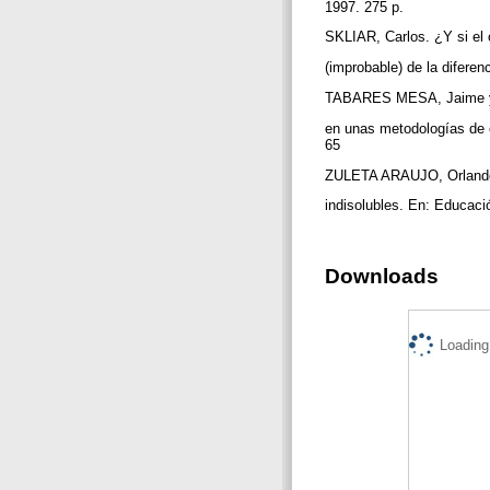
1997. 275 p.
SKLIAR, Carlos. ¿Y si el 
(improbable) de la diferen
TABARES MESA, Jaime y 
en unas metodologías de e
65
ZULETA ARAUJO, Orlando.
indisolubles. En: Educaci
Downloads
Loading.