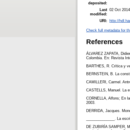
deposited:
Last
02 Oct 2014
modified:
URI:
http://hdl.h
Check full metadata for th
References
ÁLVAREZ ZAPATA, Didier. 
Colombia. En: Revista Int
BARTHES, R. Crítica y ve
BERNSTEIN, B. La constru
CAMILLERI, Carmel. Antro
CASTELLS, Manuel. La era
CORNELLA, Alfons; En la 
2003.
DERRIDA, Jacques. Monoli
______________. La escrit
DE ZUBIRÍA SAMPER, Mig