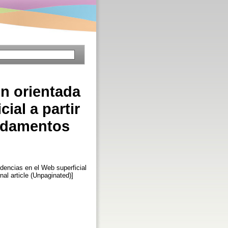
ón orientada
ial a partir
undamentos
ndencias en el Web superficial
rnal article (Unpaginated)]