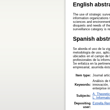
English abstr
The use of strategic surve
information organizations 
sciences and environment i
disquiets and needs of th
surveillance category is re
Spanish abst
Se aborda el uso de la vi
metodología de uso, aplica
ubicados en el campo de la
profesionales de la infor
Se enfatiza en la pertinen
empresarial, asumida ésta
Item type:
Journal arti
Análisis de 
Keywords:
innovación, 
enterprise i
A. Theoretic
Subjects:
L. Informati
Depositing
Estrella Ren
user: