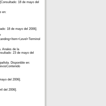
onsultado: 18 de mayo del
e en:
tado: 18 de mayo del 2006].
?
anding+Item+Level+Terminol
. Anales de la
nsultado: 23 de mayo del
pañola. Disponible en:
chivosContenido
ayo del 2006].
il del 2006].