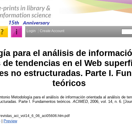
Login
Create Account
ía para el análisis de informaci
s de tendencias en el Web superfic
es no estructuradas. Parte I. F
teóricos
ntonio
Metodología para el análisis de información orientada al análisis de te
tructuradas. Parte I. Fundamentos teóricos.
ACIMED
, 2006, vol. 14, n. 6. [Jou
_revistas_aci_vol14_6_06_aci05606.htm.pdf
)
|
Preview