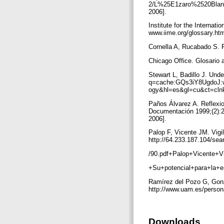
2/L%25E1zaro%2520Blanc
2006].
Institute for the Internat
www.iime.org/glossary.ht
Cornella A, Rucabado S. 
Chicago Office. Glosario 
Stewart L, Badillo J. Und
q=cache:GQs3iY8UgdoJ:w
ogy&hl=es&gl=cu&ct=clnk
Paños Álvarez A. Reflexio
Documentación 1999;(2):2
2006].
Palop F, Vicente JM. Vigi
http://64.233.187.104/se
/90.pdf+Palop+Vicente+V
+Su+potencial+para+la+
Ramírez del Pozo G, Gonz
http://www.uam.es/person
Downloads