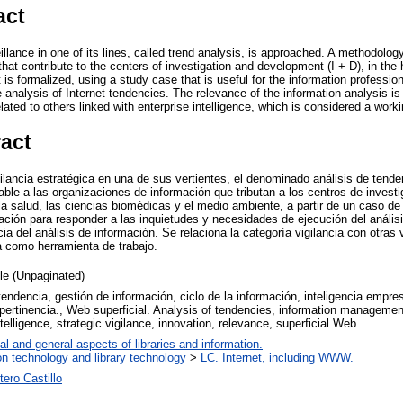
act
illance in one of its lines, called trend analysis, is approached. A methodology
that contribute to the centers of investigation and development (I + D), in the 
s formalized, using a study case that is useful for the information profession
e analysis of Internet tendencies. The relevance of the information analysis 
lated to others linked with enterprise intelligence, which is considered a worki
ract
gilancia estratégica en una de sus vertientes, el denominado análisis de tend
ble a las organizaciones de información que tributan a los centros de investig
 salud, las ciencias biomédicas y el medio ambiente, a partir de un caso de e
mación para responder a las inquietudes y necesidades de ejecución del análisi
cia del análisis de información. Se relaciona la categoría vigilancia con otras 
 como herramienta de trabajo.
cle (Unpaginated)
tendencia, gestión de información, ciclo de la información, inteligencia empresa
pertinencia., Web superficial. Analysis of tendencies, information management
ntelligence, strategic vigilance, innovation, relevance, superficial Web.
al and general aspects of libraries and information.
on technology and library technology
>
LC. Internet, including WWW.
tero Castillo