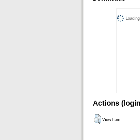
Loading.
Actions (logi
View Item