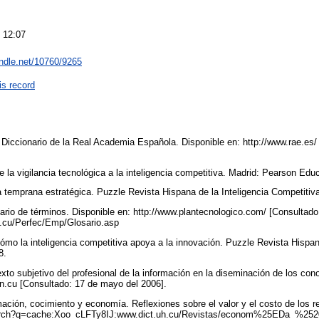
 12:07
andle.net/10760/9265
is record
iccionario de la Real Academia Española. Disponible en: http://www.rae.es/
la vigilancia tecnológica a la inteligencia competitiva. Madrid: Pearson Edu
a temprana estratégica. Puzzle Revista Hispana de la Inteligencia Competitiv
sario de términos. Disponible en: http://www.plantecnologico.com/ [Consultad
nf.cu/Perfec/Emp/Glosario.asp
ómo la inteligencia competitiva apoya a la innovación. Puzzle Revista Hispana
-8.
to subjetivo del profesional de la información en la diseminación de los con
in.cu [Consultado: 17 de mayo del 2006].
ación, cocimiento y economía. Reflexiones sobre el valor y el costo de los r
earch?q=cache:Xoo_cLFTy8IJ:www.dict.uh.cu/Revistas/econom%25EDa_%252