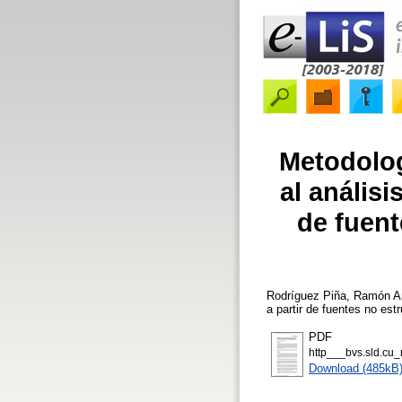
Metodolog
al análisi
de fuent
Rodríguez Piña, Ramón A
a partir de fuentes no es
PDF
http___bvs.sld.cu
Download (485kB