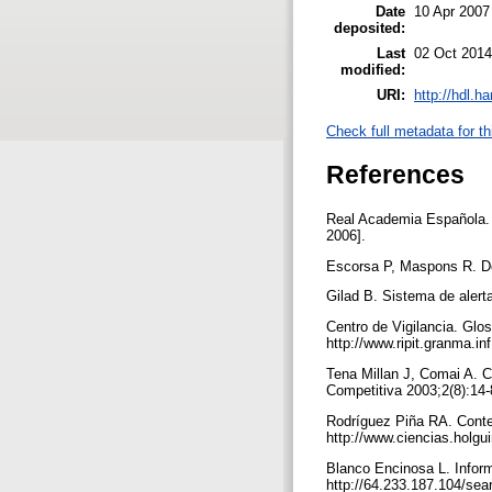
Date
10 Apr 2007
deposited:
Last
02 Oct 2014
modified:
URI:
http://hdl.h
Check full metadata for th
References
Real Academia Española. D
2006].
Escorsa P, Maspons R. De 
Gilad B. Sistema de alert
Centro de Vigilancia. Glo
http://www.ripit.granma.i
Tena Millan J, Comai A. C
Competitiva 2003;2(8):14
Rodríguez Piña RA. Contex
http://www.ciencias.holgu
Blanco Encinosa L. Inform
http://64.233.187.104/s