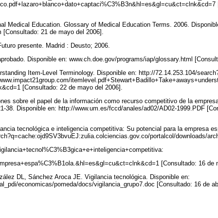
o.pdf+lazaro+blanco+dato+captaci%C3%B3n&hl=es&gl=cu&ct=clnk&cd=7 [C
ional Medical Education. Glossary of Medical Education Terms. 2006. Disponibl
m [Consultado: 21 de mayo del 2006].
Futuro presente. Madrid : Deusto; 2006.
aprobado. Disponible en: www.ch.doe.gov/programs/iap/glossary.html [Consul
erstanding Item-Level Terminology. Disponible en: http://72.14.253.104/search
ww.impact21group.com/itemlevel.pdf+Stewart+Badillo+Take+aways+underst
&cd=1 [Consultado: 22 de mayo del 2006].
nes sobre el papel de la información como recurso competitivo de la empresa
1-38. Disponible en: http://www.um.es/fccd/anales/ad02/AD02-1999.PDF [Co
lancia tecnológica e inteligencia competitiva: Su potencial para la empresa es
arch?q=cache:ojd9SV3bvuEJ:zulia.colciencias.gov.co/portalcol/downloads/ar
igilancia+tecnol%C3%B3gica+e+inteligencia+competitiva:
empresa+espa%C3%B1ola.&hl=es&gl=cu&ct=clnk&cd=1 [Consultado: 16 de m
ález DL, Sánchez Aroca JE. Vigilancia tecnológica. Disponible en:
al_pdi/economicas/pomeda/docs/vigilancia_grupo7.doc [Consultado: 16 de abr