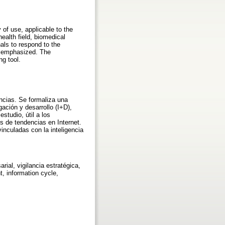
 of use, applicable to the
health field, biomedical
als to respond to the
is emphasized. The
ng tool.
encias. Se formaliza una
ación y desarrollo (I+D),
studio, útil a los
s de tendencias en Internet.
vinculadas con la inteligencia
rial, vigilancia estratégica,
, information cycle,