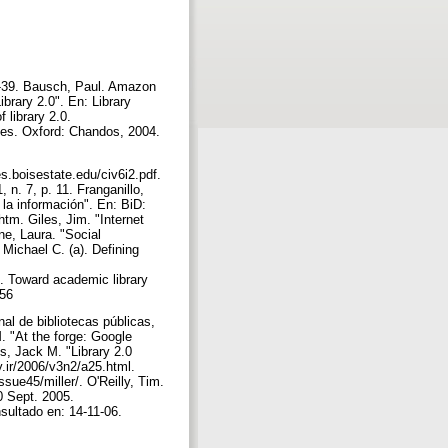
8-39. Bausch, Paul. Amazon
brary 2.0". En: Library
f library 2.0.
ies. Oxford: Chandos, 2004.
tes.boisestate.edu/civ6i2.pdf.
n. 7, p. 11. Franganillo,
 la información". En: BiD:
htm. Giles, Jim. "Internet
ne, Laura. "Social
Michael C. (a). Defining
. Toward academic library
356
al de bibliotecas públicas,
 "At the forge: Google
s, Jack M. "Library 2.0
y.ir/2006/v3n2/a25.html.
ssue45/miller/. O'Reilly, Tim.
0 Sept. 2005.
nsultado en: 14-11-06.