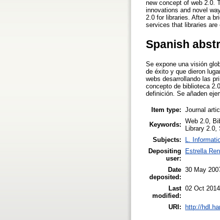
new concept of web 2.0. Th
innovations and novel ways
2.0 for libraries. After a 
services that libraries are 
Spanish abst
Se expone una visión glob
de éxito y que dieron luga
webs desarrollando las pri
concepto de biblioteca 2.
definición. Se añaden ejem
Item type:
Journal arti
Web 2.0, Bib
Keywords:
Library 2.0,
Subjects:
L. Informati
Depositing
Estrella Ren
user:
Date
30 May 200
deposited:
Last
02 Oct 2014
modified:
URI:
http://hdl.h