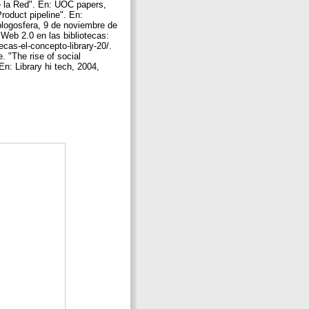
e la Red". En: UOC papers,
roduct pipeline". En:
blogosfera, 9 de noviembre de
Web 2.0 en las bibliotecas:
ecas-el-concepto-library-20/.
. "The rise of social
En: Library hi tech, 2004,