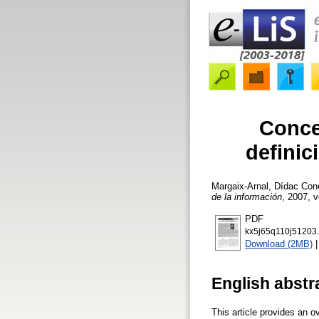
Concep
definic
Margaix-Arnal, Dídac
Conce
de la información
, 2007, v
PDF
kx5j65q110j51203.
Download (2MB)
English abstr
This article provides an o