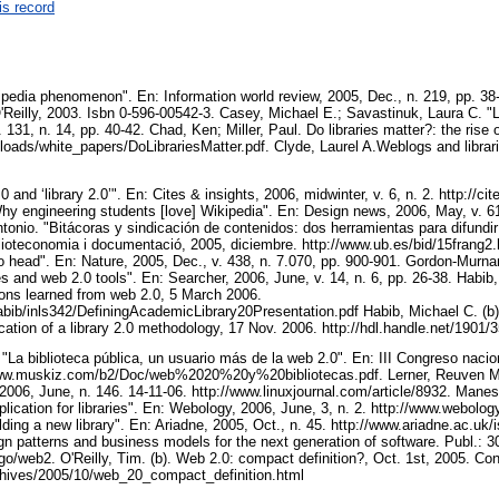
is record
pedia phenomenon". En: Information world review, 2005, Dec., n. 219, pp. 3
Reilly, 2003. Isbn 0-596-00542-3. Casey, Michael E.; Savastinuk, Laura C. "Li
. 131, n. 14, pp. 40-42. Chad, Ken; Miller, Paul. Do libraries matter?: the rise o
loads/white_papers/DoLibrariesMatter.pdf. Clyde, Laurel A.Weblogs and librar
0 and ‘library 2.0’". En: Cites & insights, 2006, midwinter, v. 6, n. 2. http://ci
y engineering students [love] Wikipedia". En: Design news, 2006, May, v. 61, 
tonio. "Bitácoras y sindicación de contenidos: dos herramientas para difundir
blioteconomia i documentació, 2005, diciembre. http://www.ub.es/bid/15frang2.
 head". En: Nature, 2005, Dec., v. 438, n. 7.070, pp. 900-901. Gordon-Murna
 and web 2.0 tools". En: Searcher, 2006, June, v. 14, n. 6, pp. 26-38. Habib, 
sons learned from web 2.0, 5 March 2006.
ib/inls342/DefiningAcademicLibrary20Presentation.pdf Habib, Michael C. (b)
cation of a library 2.0 methodology, 17 Nov. 2006. http://hdl.handle.net/1901/
"La biblioteca pública, un usuario más de la web 2.0". En: III Congreso nacion
www.muskiz.com/b2/Doc/web%2020%20y%20bibliotecas.pdf. Lerner, Reuven M.
2006, June, n. 146. 14-11-06. http://www.linuxjournal.com/article/8932. Manes
plication for libraries". En: Webology, 2006, June, 3, n. 2. http://www.webolog
lding a new library". En: Ariadne, 2005, Oct., n. 45. http://www.ariadne.ac.uk/i
gn patterns and business models for the next generation of software. Publ.: 3
go/web2. O'Reilly, Tim. (b). Web 2.0: compact definition?, Oct. 1st, 2005. Co
archives/2005/10/web_20_compact_definition.html