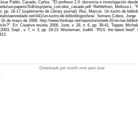
ésar Pablo; Casado, Carlos. "El profesor 2.0: docencia e investigación desd
.edu/uocpapers/3/dt/esp/pena_corcoles_casado.pdf. Rethlefsen, Melissa L. "P
 pp. 16-17 (suplemento de Library journal). Ros, Marcos. Un lustro de biblio
alistaenredado.net/441/un-lustro-de-biblioblogosfera/. Serrano Cobos, Jorge. 
, 16 de mayo de 2006. http://www.thinkepi.net/repositorio/web-20-en-las-bibliot
lickr?". En: Creative review, 2006, June, v. 26, n. 6, pp. 39-41. Tepper, Michele
2003, Sept., v. 7, n. 3, pp. 19-23. Wusteman, Judith. "RSS: the latest feed". 
-413.
Downloads per month over past year
..