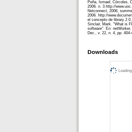
Peña, Ismael; Córcoles, C
2006. n. 3.http://www.uoc
Netconnect, 2006, summer,
2006. http://www.document
el concepto de library 2.0
Sinclair, Mark. "What is F
software". En: netWorker, 
Dec., v. 22, n. 4, pp. 404
Downloads
Loading.