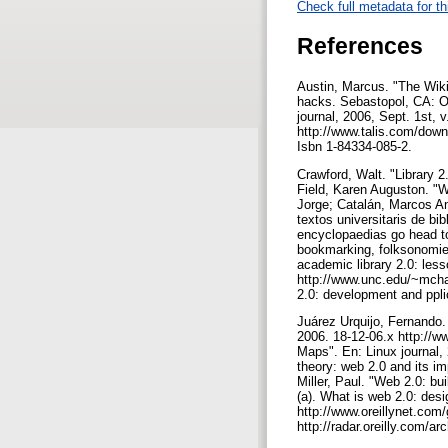
Check full metadata for th
References
Austin, Marcus. "The Wiki
hacks. Sebastopol, CA: O'
journal, 2006, Sept. 1st, v
http://www.talis.com/down
Isbn 1-84334-085-2.
Crawford, Walt. "Library 2.
Field, Karen Auguston. "Wh
Jorge; Catalán, Marcos An
textos universitaris de bi
encyclopaedias go head to
bookmarking, folksonomies
academic library 2.0: les
http://www.unc.edu/~mchab
2.0: development and ppli
Juárez Urquijo, Fernando. 
2006. 18-12-06.x http://
Maps". En: Linux journal, 
theory: web 2.0 and its im
Miller, Paul. "Web 2.0: bui
(a). What is web 2.0: desi
http://www.oreillynet.com/
http://radar.oreilly.com/