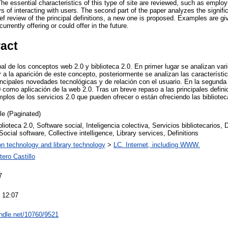
e essential characteristics of this type of site are reviewed, such as employ
 of interacting with users. The second part of the paper analyzes the signific
brief review of the principal definitions, a new one is proposed. Examples are g
currently offering or could offer in the future.
ract
al de los conceptos web 2.0 y biblioteca 2.0. En primer lugar se analizan var
r a la aparición de este concepto, posteriormente se analizan las característi
ncipales novedades tecnológicas y de relación con el usuario. En la segunda p
0 como aplicación de la web 2.0. Tras un breve repaso a las principales defi
plos de los servicios 2.0 que pueden ofrecer o están ofreciendo las bibliotec
cle (Paginated)
lioteca 2.0, Software social, Inteligencia colectiva, Servicios bibliotecarios, 
 Social software, Collective intelligence, Library services, Definitions
on technology and library technology
>
LC. Internet, including WWW.
tero Castillo
7
 12:07
andle.net/10760/9521