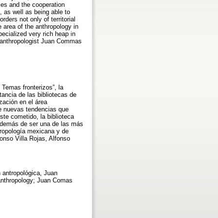
ries and the cooperation
, as well as being able to
ders not only of territorial
 area of the anthropology in
pecialized very rich heap in
al anthropologist Juan Commas
 Temas fronterizos”, la
ancia de las bibliotecas de
zación en el área
de nuevas tendencias que
ste cometido, la biblioteca
además de ser una de las más
tropología mexicana y de
onso Villa Rojas, Alfonso
n antropológica, Juan
n anthropology; Juan Comas