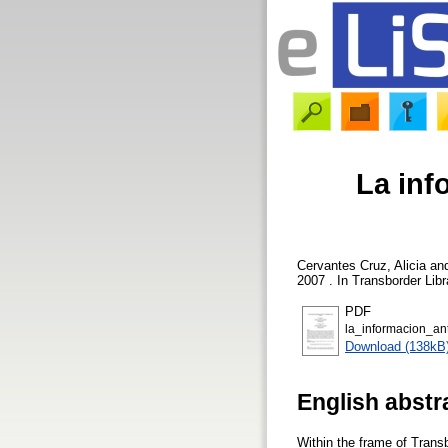
La inf
Cervantes Cruz, Alicia
an
2007 . In Transborder Lib
PDF
la_informacion_an
Download (138kB
English abstr
Within the frame of Transb