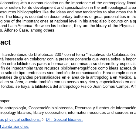
 collaborating with a communication on the importance of the anthropology libra
es or sisters for its development and specialization in the anthropological area
sources bibliographics like the ideas and new tendencies to also cross the bor
n. The library is counted on documentary bottoms of great personalities in the
g one of the important ones at national level in his area; also it counts on a s
and Latin America. Between his bottoms, they are the library of the Physic
as, Alfonso Case, among others.
ract
Transfronterizo de Bibliotecas 2007 con el tema “Iniciativas de Colaboración:
á interesada en colaborar con la presente ponencia que versa sobre la import
ión entre bibliotecas pares o hermanas, con miras a su desarrollo y especiali
l fin de intercambiar tanto recursos bibliohemerográficos como ideas acerca 
no sólo de tipo territoriales sino también de comunicación. Para cumplir con e
ntales de grandes personalidades en el área de la antropología en México, 
nal en su área; cuenta también con un acervo muy rico y especializado en an
 fondos, se haya la biblioteca del antropólogo Físico Juan Comas Camps, Alf
paper
de antropología, Cooperación bibliotecaria, Recursos y fuentes de informació
opology libraries; library cooperation; information resources and sources i
 as physical collections.
>
DH. Special libraries.
 Zurita Sánchez