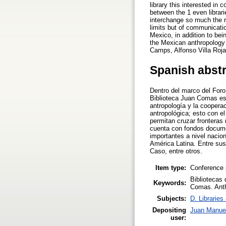
library this interested in
between the 1 even librari
interchange so much the re
limits but of communicatio
Mexico, in addition to bein
the Mexican anthropology 
Camps, Alfonso Villa Roj
Spanish abst
Dentro del marco del Foro 
Biblioteca Juan Comas est
antropología y la cooperac
antropológica; esto con e
permitan cruzar fronteras 
cuenta con fondos docume
importantes a nivel nacio
América Latina. Entre sus
Caso, entre otros.
Item type:
Conference 
Bibliotecas 
Keywords:
Comas. Anthr
Subjects:
D. Libraries
Depositing
Juan Manuel
user: