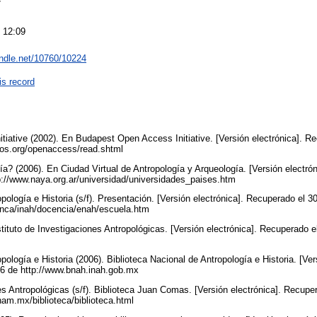
7
 12:09
andle.net/10760/10224
is record
iative (2002). En Budapest Open Access Initiative. [Versión electrónica]. R
ros.org/openaccess/read.shtml
ía? (2006). En Ciudad Virtual de Antropología y Arqueología. [Versión electró
p://www.naya.org.ar/universidad/universidades_paises.htm
pología e Historia (s/f). Presentación. [Versión electrónica]. Recuperado el 
cnca/inah/docencia/enah/escuela.htm
nstituto de Investigaciones Antropológicas. [Versión electrónica]. Recuperado
opología e Historia (2006). Biblioteca Nacional de Antropología e Historia. [Ve
06 de http://www.bnah.inah.gob.mx
nes Antropológicas (s/f). Biblioteca Juan Comas. [Versión electrónica]. Recup
am.mx/biblioteca/biblioteca.html