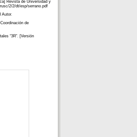
nica] Revista de Universidad y
rusc/2/2/dt/esp/serrano.pdf
l Autor.
 Coordinación de
ales “3R”. [Versión