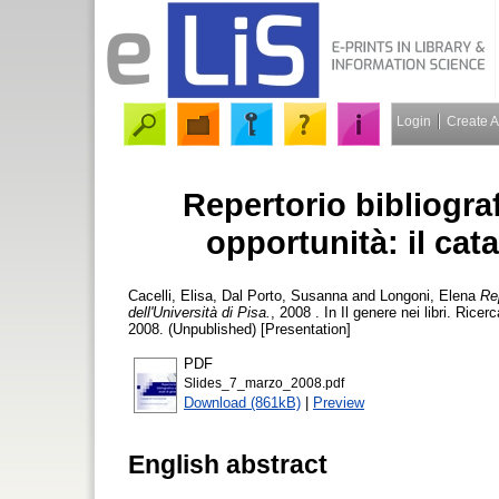
Login
Create 
Repertorio bibliograf
opportunità: il cata
Cacelli, Elisa
,
Dal Porto, Susanna
and
Longoni, Elena
Rep
dell'Università di Pisa.
, 2008 . In Il genere nei libri. Ricer
2008. (Unpublished) [Presentation]
PDF
Slides_7_marzo_2008.pdf
Download (861kB)
|
Preview
English abstract