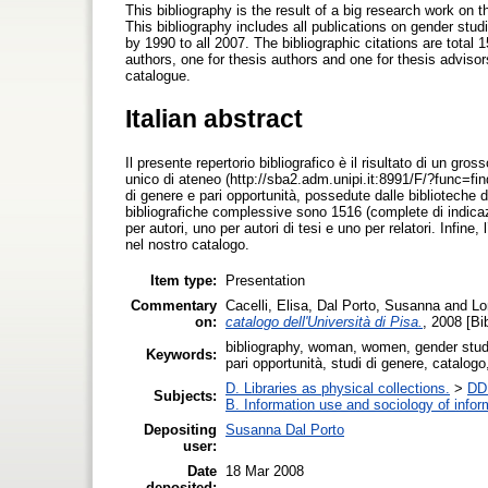
This bibliography is the result of a big research work on t
This bibliography includes all publications on gender stud
by 1990 to all 2007. The bibliographic citations are total 
authors, one for thesis authors and one for thesis advisors
catalogue.
Italian abstract
Il presente repertorio bibliografico è il risultato di un gros
unico di ateneo (http://sba2.adm.unipi.it:8991/F/?func=find
di genere e pari opportunità, possedute dalle biblioteche d
bibliografiche complessive sono 1516 (complete di indicazio
per autori, uno per autori di tesi e uno per relatori. Infine,
nel nostro catalogo.
Item type:
Presentation
Commentary
Cacelli, Elisa
,
Dal Porto, Susanna
and
Lo
on:
catalogo dell'Università di Pisa.
, 2008 [Bi
bibliography, woman, women, gender studi
Keywords:
pari opportunità, studi di genere, catalog
D. Libraries as physical collections.
>
DD.
Subjects:
B. Information use and sociology of infor
Depositing
Susanna Dal Porto
user:
Date
18 Mar 2008
deposited: