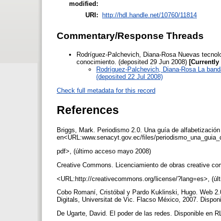
modified:
URI:
http://hdl.handle.net/10760/11814
Commentary/Response Threads
Rodríguez-Palchevich, Diana-Rosa
Nuevas tecnolog
conocimiento. (deposited 29 Jun 2008)
[Currently
Rodríguez-Palchevich, Diana-Rosa
La banda
(deposited 22 Jul 2008)
Check full metadata for this record
References
Briggs, Mark. Periodismo 2.0. Una guía de alfabetización 
en<URL:www.senacyt.gov.ec/files/periodismo_una_guia_de
pdf>, (último acceso mayo 2008)
Creative Commons. Licenciamiento de obras creative c
<URL:http://creativecommons.org/license/?lang=es>, (úl
Cobo Romaní, Cristóbal y Pardo Kuklinski, Hugo. Web 2.0.
Digitals, Universitat de Vic. Flacso México, 2007. Disp
De Ugarte, David. El poder de las redes. Disponible en 