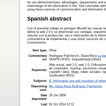
his are determined basic advantages, requirements and act
interchange of the information in line. One concludes wit
using these services of communication and information for
Spanish abstract
Con el presente trabajo se persigue difundir las nuevas 
define la web 2.0 y se determinan sus ventajas, requeri
relación con la producción, uso e intercambio de la infor
conveniencia de implementar y usar estos servicios de co
Conocimiento.
Item type:
Other
Commentary
Rodríguez-Palchevich, Diana-Rosa
La ba
on:
UNSPECIFIED. (Unpublished) [Other]
Web social, web 2.0, web 1.0, Folksonomí
de contenidos, mashup, escritorios virtu
Keywords:
copyleft / wikis, blogs, redes sociales, r
Syndication (RSS)
Subjects:
B. Information use and sociology of infor
Depositing
Mg. Diana Rosa Rodríguez Palchevich
user:
Date
29 Jun 2008
deposited:
Last
02 Oct 2014 12:11