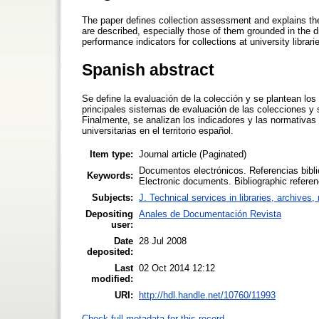
The paper defines collection assessment and explains t
are described, especially those of them grounded in the di
performance indicators for collections at university librari
Spanish abstract
Se define la evaluación de la colección y se plantean lo
principales sistemas de evaluación de las colecciones y 
Finalmente, se analizan los indicadores y las normativas 
universitarias en el territorio español.
Item type:
Journal article (Paginated)
Documentos electrónicos. Referencias biblio
Keywords:
Electronic documents. Bibliographic referenc
Subjects:
J. Technical services in libraries, archive
Depositing
Anales de Documentación Revista
user:
Date
28 Jul 2008
deposited:
Last
02 Oct 2014 12:12
modified:
URI:
http://hdl.handle.net/10760/11993
Check full metadata for this record