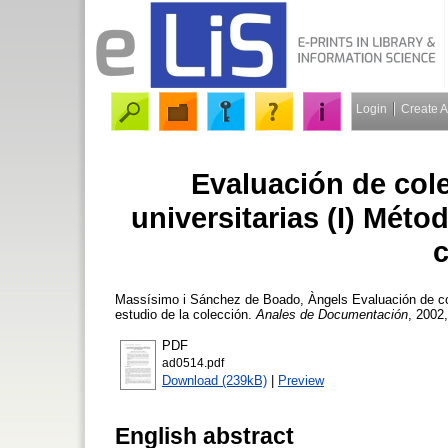
Login
Create 
Evaluación de cole
universitarias (I) Méto
c
Massísimo i Sánchez de Boado, Àngels
Evaluación de col
estudio de la colección.
Anales de Documentación
, 2002,
PDF
ad0514.pdf
Download (239kB)
|
Preview
English abstract