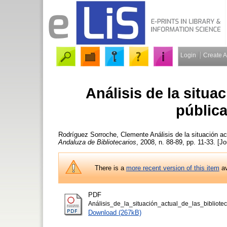
Login
Create 
Análisis de la situac
públic
Rodríguez Sorroche, Clemente
Análisis de la situación a
Andaluza de Bibliotecarios
, 2008, n. 88-89, pp. 11-33. [Jo
There is a
more recent version of this item
av
PDF
Análisis_de_la_situación_actual_de_las_bibliot
Download (267kB)