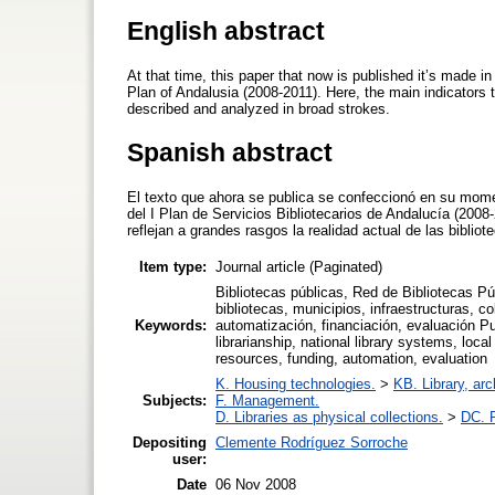
English abstract
At that time, this paper that now is published it’s made i
Plan of Andalusia (2008-2011). Here, the main indicators tha
described and analyzed in broad strokes.
Spanish abstract
El texto que ahora se publica se confeccionó en su momento
del I Plan de Servicios Bibliotecarios de Andalucía (2008-
reflejan a grandes rasgos la realidad actual de las bibliot
Item type:
Journal article (Paginated)
Bibliotecas públicas, Red de Bibliotecas P
bibliotecas, municipios, infraestructuras, c
Keywords:
automatización, financiación, evaluación Pub
librarianship, national library systems, loca
resources, funding, automation, evaluation
K. Housing technologies.
>
KB. Library, ar
Subjects:
F. Management.
D. Libraries as physical collections.
>
DC. P
Depositing
Clemente Rodríguez Sorroche
user:
Date
06 Nov 2008