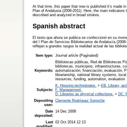
At that time, this paper that now is published it’s made i
Plan of Andalusia (2008-2011). Here, the main indicators tha
described and analyzed in broad strokes.
Spanish abstract
El texto que ahora se publica se confeccionó en su momento
del I Plan de Servicios Bibliotecarios de Andalucía (2008-
reflejan a grandes rasgos la realidad actual de las bibliot
Item type:
Journal article (Paginated)
Bibliotecas públicas, Red de Bibliotecas P
bibliotecas, municipios, infraestructuras, c
Keywords:
automatización, financiación, evaluación, Pu
librarianship, national library systems, loca
resources, funding, automation, evaluation
K. Housing technologies.
>
KB. Library, ar
Subjects:
F. Management.
D. Libraries as physical collections.
>
DC. P
Depositing
Clemente Rodríguez Sorroche
user:
Date
14 Dec 2008
deposited:
Last
02 Oct 2014 12:13
modified: