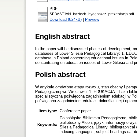
PDF
SEBASTJAN_baztech_bydgoszcz_prezentacja.pdf
Download (824kB)
|
Preview
English abstract
In the paper will be discussed phases of development, pre
databases of Lower Silesia Pedagogical Library: 1. EDUCAT
database in Poland concerning educational issues in Po
concentrating on education issues of Lower Silesia and pu
Polish abstract
W artykule omówiono etapy rozwoju, stan obecny i perspe
Pedagogicznej we Wrocławiu: 1. EDUKACJA – baza biblio
specjalistyczna poświęcona zagadnieniom edukacji w Po
poświęcona zagadnieniom edukacji dolnośląskiej i opra
Item type:
Conference paper
Dolnośląska Biblioteka Pedagogiczna, bibl
biblioteczny Aleph, języki informacyjno-w
Keywords:
Silesia Pedagogical Library, bibliographica
indexing languages, subject headings datab