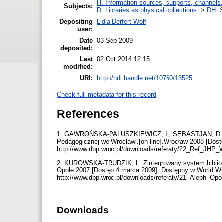
H. Information sources, supports, channels
Subjects:
D. Libraries as physical collections.
>
DH. S
Depositing
Lidia Derfert-Wolf
user:
Date
03 Sep 2009
deposited:
Last
02 Oct 2014 12:15
modified:
URI:
http://hdl.handle.net/10760/13525
Check full metadata for this record
References
1. GAWROŃSKA-PALUSZKIEWICZ, I., SEBASTJAN, D. Języ
Pedagogicznej we Wrocławi.[on-line].Wrocław 2008 [Dos
http://www.dbp.wroc.pl/downloads/referaty/22_Ref_J
2. KUROWSKA-TRUDZIK, L. Zintegrowany system bibliotecz
Opole 2007 [Dostęp 4 marca 2009]. Dostępny w World W
http://www.dbp.wroc.pl/downloads/referaty/21_Aleph_Op
Downloads