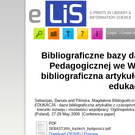
Login
Create 
Bibliograficzne bazy d
Pedagogicznej we W
bibliograficzna artyku
eduka
Sebastjan, Danuta
and
Pilińska, Magdalena
Bibliografic
EDUKACJA - baza bibliograficzna artykułów z czasopism,
: kierunki rozwoju i możliwości współpracy. Ogólnopols
(Poland), 27-29 May 2009. [Conference paper]
PDF
SEBASTJAN_baztech_bydgoszcz.pdf
Download (262kB)
|
Preview