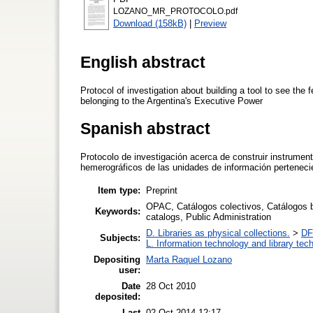
LOZANO_MR_PROTOCOLO.pdf
Download (158kB)
|
Preview
English abstract
Protocol of investigation about building a tool to see the fe
belonging to the Argentina's Executive Power
Spanish abstract
Protocolo de investigación acerca de construir instrumento 
hemerográficos de las unidades de información pertenecie
Item type:
Preprint
OPAC, Catálogos colectivos, Catálogos bib
Keywords:
catalogs, Public Administration
D. Libraries as physical collections.
>
DF
Subjects:
L. Information technology and library tec
Depositing
Marta Raquel Lozano
user:
Date
28 Oct 2010
deposited:
Last
02 Oct 2014 12:17