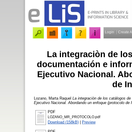
Login
Create 
La integraciòn de lo
documentación e infor
Ejecutivo Nacional. A
de I
Lozano, Marta Raquel
La integraciòn de los catálogos d
Ejecutivo Nacional. Abordando un enfoque (protocolo de I
PDF
LOZANO_MR_PROTOCOLO.pdf
Download (158kB)
|
Preview
PDF