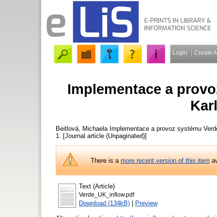
Login
Create 
Implementace a provo
Kar
Beitlová, Michaela
Implementace a provoz systému Verde
1. [Journal article (Unpaginated)]
There is a
more recent version of this item
av
Text (Article)
Verde_UK_inflow.pdf
Download (134kB)
|
Preview