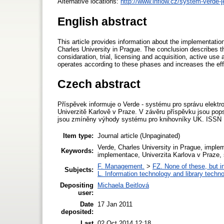
Alternative locations:
http://www.inflow.cz/system-verde-
English abstract
This article provides information about the implementat
Charles University in Prague. The conclusion describes the
considaration, trial, licensing and acquisition, active us
operates according to these phases and increases the effi
Czech abstract
Příspěvek informuje o Verde - systému pro správu elektr
Univerzitě Karlově v Praze. V závěru příspěvku jsou pop
jsou zmíněny výhody systému pro knihovníky UK. ISSN 
Item type:
Journal article (Unpaginated)
Verde, Charles University in Prague, impl
Keywords:
implementace, Univerzita Karlova v Praze, 
F. Management.
>
FZ. None of these, but in
Subjects:
L. Information technology and library techn
Depositing
Michaela Beitlová
user:
Date
17 Jan 2011
deposited:
Last
02 Oct 2014 12:18