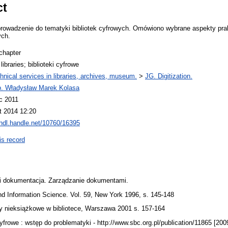
ct
wprowadzenie do tematyki bibliotek cyfrowych. Omówiono wybrane aspekty pra
ych.
chapter
l libraries; biblioteki cyfrowe
hnical services in libraries, archives, museum.
>
JG. Digitization.
b. Władysław Marek Kolasa
c 2011
t 2014 12:20
/hdl.handle.net/10760/16395
is record
 i dokumentacja. Zarządzanie dokumentami.
nd Information Science. Vol. 59, New York 1996, s. 145-148
y nieksiążkowe w bibliotece, Warszawa 2001 s. 157-164
cyfrowe : wstęp do problematyki - http://www.sbc.org.pl/publication/11865 [200