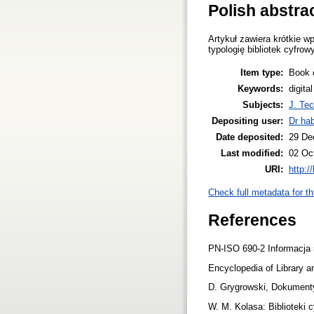
Polish abstra
Artykuł zawiera krótkie 
typologię bibliotek cyfrow
Item type:
Book 
Keywords:
digita
Subjects:
J. Tec
Depositing user:
Dr ha
Date deposited:
29 De
Last modified:
02 Oc
URI:
http:/
Check full metadata for th
References
PN-ISO 690-2 Informacja
Encyclopedia of Library a
D. Grygrowski, Dokument
W. M. Kolasa: Biblioteki 