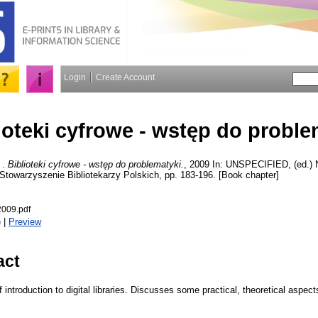
Login
Create Account
ioteki cyfrowe - wstęp do proble
.
Biblioteki cyfrowe - wstęp do problematyki.
, 2009 In: UNSPECIFIED, (ed.) 
 Stowarzyszenie Bibliotekarzy Polskich, pp. 183-196. [Book chapter]
2009.pdf
)
|
Preview
act
f introduction to digital libraries. Discusses some practical, theoretical aspect