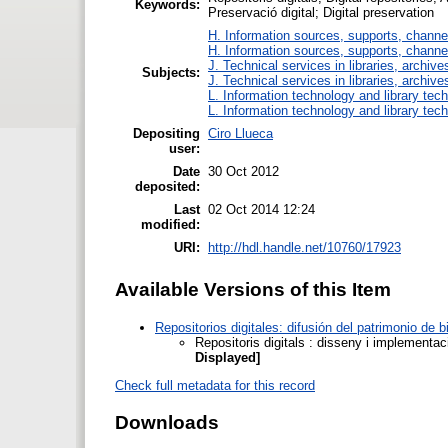
Keywords:
Preservació digital; Digital preservation
H. Information sources, supports, channe
H. Information sources, supports, channe
J. Technical services in libraries, archi
Subjects:
J. Technical services in libraries, archi
L. Information technology and library tec
L. Information technology and library tec
Depositing
Ciro Llueca
user:
Date
30 Oct 2012
deposited:
Last
02 Oct 2014 12:24
modified:
URI:
http://hdl.handle.net/10760/17923
Available Versions of this Item
Repositorios digitales: difusión del patrimonio de
Repositoris digitals : disseny i implementac
Displayed]
Check full metadata for this record
Downloads