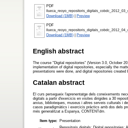
PDF
llueca_reoyo_repositoris_digitals_cobdc_2012_03_e
Download (1MB)
|
Preview
PDF
llueca_reoyo_repositoris_digitals_cobdc_2012_04_e
Download (1MB)
|
Preview
English abstract
The course "Digital repositories" (Version 3.0, October 20
implementation of digital repositories, especially the matt
presentations were done, and digital repositories create
Catalan abstract
El curs persegueix l'aprenentatge dels coneixements neces
digitals a partir d'exercicis en visites dirigides a 30 re
arxius, biblioteques, museus i altres serveis culturals i
casos paradigmàtics i exercicis pràctics amb dos dels prog
més generalitzat a Espanya, CONTENTdm.
Item type:
Presentation
Repositoris digitals; Digital repositories;