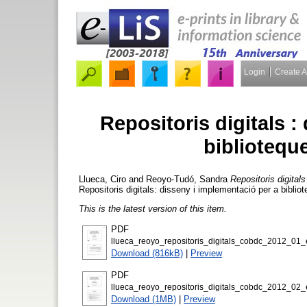
Login
Create 
Repositoris digitals :
bibliotequ
Llueca, Ciro
and
Reoyo-Tudó, Sandra
Repositoris digital
Repositoris digitals: disseny i implementació per a bibl
This is the latest version of this item.
PDF
llueca_reoyo_repositoris_digitals_cobdc_2012_01_e
Download (816kB)
|
Preview
PDF
llueca_reoyo_repositoris_digitals_cobdc_2012_02_e
Download (1MB)
|
Preview