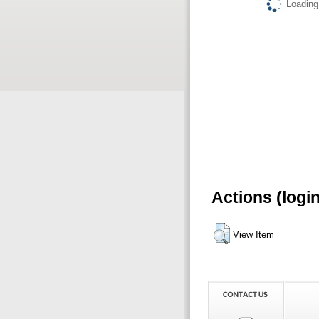
Loading.
Actions (logi
View Item