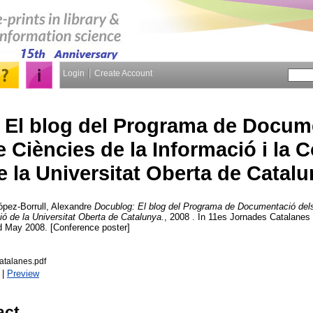
Login
Create Account
 El blog del Programa de Docum
e Ciències de la Informació i la
e la Universitat Oberta de Catal
ópez-Borrull, Alexandre
Docublog: El blog del Programa de Documentació dels
ió de la Universitat Oberta de Catalunya.
, 2008 . In 11es Jornades Catalanes
d May 2008. [Conference poster]
atalanes.pdf
|
Preview
act