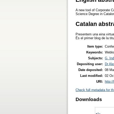
A new tool of Corporate C
Science Degree in Catalon
Catalan abstr
Presentem una eina virtu
És el primer blog de la ti
Item type:
Confe
Keywords:
Weblo
Subjects:
G. Ind
Depositing user:
Dr Ale
Date deposited:
08 Ma
Last modified:
02 Oc
URI:
http:/
Check full metadata for th
Downloads