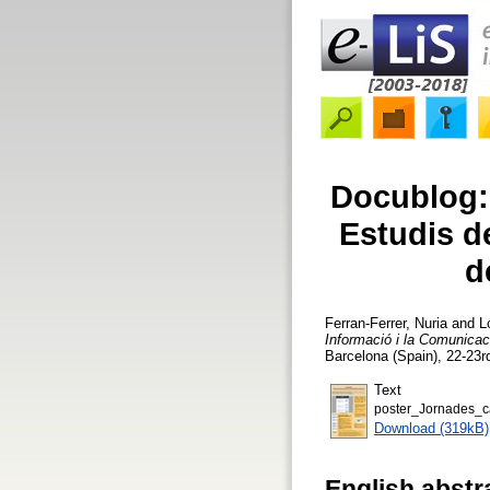
Docublog:
Estudis d
d
Ferran-Ferrer, Nuria
and
L
Informació i la Comunicac
Barcelona (Spain), 22-23r
Text
poster_Jornades_c
Download (319kB)
English abstr