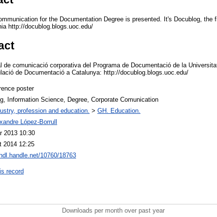
ommunication for the Documentation Degree is presented. It's Docublog, the fi
ia http://docublog.blogs.uoc.edu/
act
al de comunicació corporativa del Programa de Documentació de la Universit
tulació de Documentació a Catalunya: http://docublog.blogs.uoc.edu/
rence poster
g, Information Science, Degree, Corporate Comunication
ustry, profession and education.
>
GH. Education.
xandre López-Borrull
r 2013 10:30
t 2014 12:25
/hdl.handle.net/10760/18763
is record
Downloads per month over past year