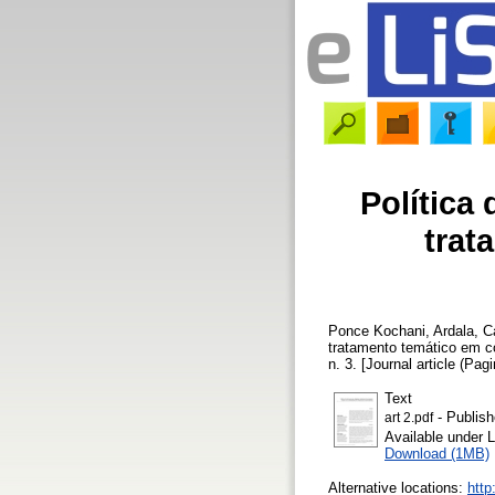
Política
trat
Ponce Kochani, Ardala
,
C
tratamento temático em c
n. 3. [Journal article (Pag
Text
- Publish
art 2.pdf
Available under 
Download (1MB)
Alternative locations:
http