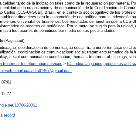
a calidad tanto de la indización tales como de la recuperación por materia. Por
la realidad de la organización y de comunicación de la Coordinación de Comun
o Carlos (CCS-UFSCar), Brasil, en el contexto sociocognitivo de los profesio
establecer directrices para la elaboración de una política para la indexación 
bientes universitarios brasileños. Los resultados demuestran que la CCS-UF
istemático de recortes de periódicos. Por lo tanto, se sugirió para la unidad, e
n para los recortes de periódicos por medio de sus peculiaridades.
cle (Paginated)
indexação; coordenadoria de comunicação social; tratamento temático de clipp
indización; coordinación de comunicacipon social; tratamiento temático de la i
olicy; social communication coordination; thematic treatment of clippings; ver
on treatment for information services
>
IC. Index languages, processes and s
er with email
cdavidm01467@gmail.com
 07:01
 12:27
andle.net/10760/20061
is record