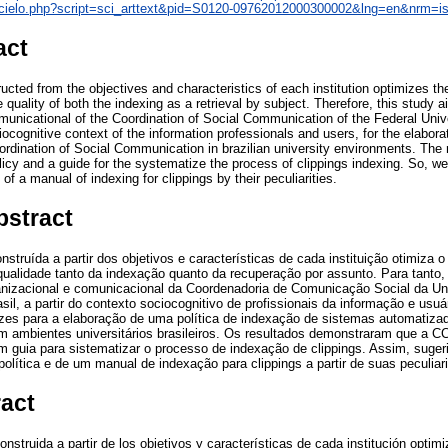
/scielo.php?script=sci_arttext&pid=S0120-09762012000300002&lng=en&nrm=i
act
ucted from the objectives and characteristics of each institution optimizes th
quality of both the indexing as a retrieval by subject. Therefore, this study ai
municational of the Coordination of Social Communication of the Federal Univ
ocognitive context of the information professionals and users, for the elaborat
dination of Social Communication in brazilian university environments. The
cy and a guide for the systematize the process of clippings indexing. So, we 
of a manual of indexing for clippings by their peculiarities.
bstract
nstruída a partir dos objetivos e características de cada instituição otimiza 
ualidade tanto da indexação quanto da recuperação por assunto. Para tanto, 
rganizacional e comunicacional da Coordenadoria de Comunicação Social da Un
il, a partir do contexto sociocognitivo de profissionais da informação e usuá
izes para a elaboração de uma política de indexação de sistemas automatiza
 ambientes universitários brasileiros. Os resultados demonstraram que a
 guia para sistematizar o processo de indexação de clippings. Assim, suger
lítica e de um manual de indexação para clippings a partir de suas peculiar
ract
construida a partir de los objetivos y características de cada institución optim