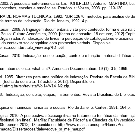
 2003. A pesquisa norte-americana. En: HOHLFELDT, Antonio; MARTINO, Lui
onceitos, escolas e tendências. Petrópolis: Vozes, 2003. pp. 119-130.
 DE NORMAS TÉCNICAS. 1992. NBR 12676: métodos para análise de doc
de termos de indexação. Rio de Janeiro, 1992. 4 p.
ari. 2009. A linguagem documentária vista pelo conteúdo, forma e uso na p
o Paulo: Cultura Acadêmica, 2009. [fecha de consulta: 18 octubre, 2012] Capí
Organizador. A indexação de livros: a percepção de catalogadores e usuários d
do contexto sociocognitivo com protocolos verbais. Disponible
demica.com.br/titulo_view.asp?ID=56f
ari. 2010. Indexação: conceituação, contexto e função: material didático: 
rmation science: what is it?. American Documentation. 19 (1): 3-5, 1968.
l. 1985. Diretrizes para uma política de indexação. Revista da Escola de B
 2. [fecha de consulta: 12 octubre, 2012]. Disponible en:
eci.ufmg.br/reb/revista/Vol14/V14_N2.zip.
 Indexação; conceito, etapas, instrumentos. Revista Brasileira de Bibliot
uisa em ciências humanas e sociais. Rio de Janeiro: Cortez, 1991. 164 p.
a. 2010. A perspectiva sóciocognitiva no tratamento temático da informaçã
issional [en línea]. Marília: Faculdade de Filosofia e Ciências da Universida
 05 febrero, 2013]. Disponible en: http://www.marilia.unesp.br/Home/Pos-
rmacao/Dissertacoes/dalevedove_pr_me_mar.pdf