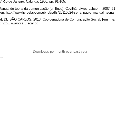
? Rio de Janeiro: Calunga, 1980. pp. 91-105.
nual de teoria da comunicação [en línea]. Covilhã: Livros Labcom, 2007. 21
e en: http://www.livroslabcom.ubi.pt/pdfs/20110824-serra_paulo_manual_teor
E SÃO CARLOS. 2013. Coordenadoria de Comunicação Social. [em línea] 
: http://www.ccs.ufscar.br/
Downloads per month over past year
..