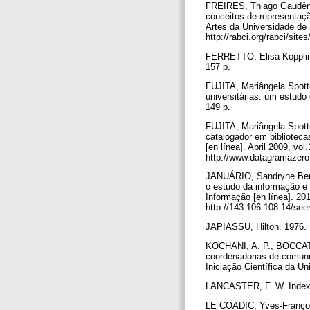
FREIRES, Thiago Gaudênci
conceitos de representaç
Artes da Universidade de 
http://rabci.org/rabci/site
FERRETTO, Elisa Kopplin 
157 p.
FUJITA, Mariângela Spotti
universitárias: um estudo
149 p.
FUJITA, Mariângela Spott
catalogador em biblioteca
[en línea]. Abril 2009, vol
http://www.datagramazero
JANUÁRIO, Sandryne Bernar
o estudo da informação e 
Informação [en línea]. 201
http://143.106.108.14/seer
JAPIASSU, Hilton. 1976. I
KOCHANI, A. P., BOCCATO,
coordenadorias de comuni
Iniciação Científica da U
LANCASTER, F. W. Indexaç
LE COADIC, Yves-François