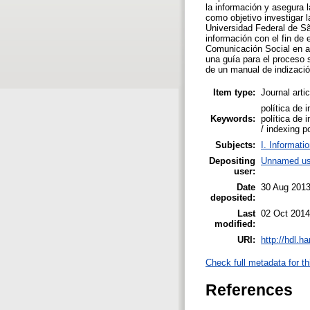
la información y asegura l
como objetivo investigar 
Universidad Federal de Sã
información con el fin de 
Comunicación Social en am
una guía para el proceso s
de un manual de indizació
Item type:
Journal arti
política de 
Keywords:
política de 
/ indexing p
Subjects:
I. Informati
Depositing
Unnamed us
user:
Date
30 Aug 2013
deposited:
Last
02 Oct 2014
modified:
URI:
http://hdl.h
Check full metadata for th
References