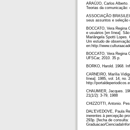
ARAÚJO, Carlos Alberto.
Teorias da comunicação: c
ASSOCIAÇÃO BRASILEIRA
seus assuntos e seleção 
BOCCATO, Vera Regina Cas
e usuários [en línea]. Sã
Mariângela Spotti Lopes. 
Um estudo de observação 
en:http://www.culturaaca
BOCCATO, Vera Regina Cas
UFSCar, 2010. 35 p.
BORKO, Harold. 1968. Info
CARNEIRO, Marília Vidiga
línea]. 1985, vol. 14, no.
http://portaldeperiodicos.
CHAUMIER, Jacques. 1988.
21(1/2): 3-79, 1988
CHIZZOTTI, Antonio. Pesq
DAL'EVEDOVE, Paula Regin
inerentes à percepção prof
293p. [fecha de consulta:
Graduacao/CienciadaInfo