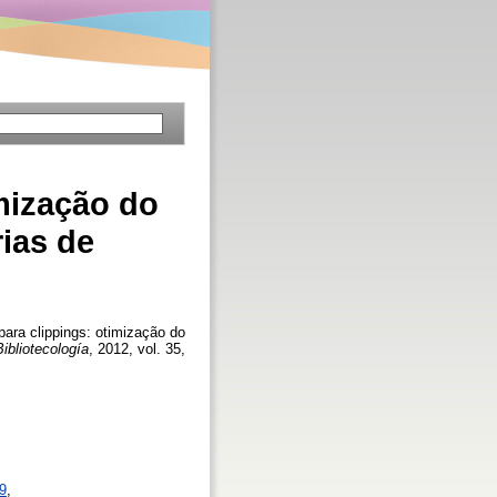
imização do
ias de
para clippings: otimização do
ibliotecología
, 2012, vol. 35,
59
,