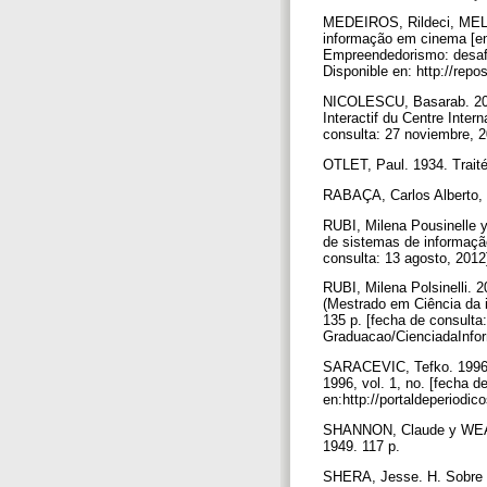
MEDEIROS, Rildeci, MELO
informação em cinema [em 
Empreendedorismo: desafi
Disponible en: http://rep
NICOLESCU, Basarab. 2012.
Interactif du Centre Inter
consulta: 27 noviembre, 20
OTLET, Paul. 1934. Traité 
RABAÇA, Carlos Alberto,
RUBI, Milena Pousinelle 
de sistemas de informação
consulta: 13 agosto, 2012]
RUBI, Milena Polsinelli. 
(Mestrado em Ciência da i
135 p. [fecha de consulta
Graduacao/CienciadaInfo
SARACEVIC, Tefko. 1996. 
1996, vol. 1, no. [fecha d
en:http://portaldeperiodic
SHANNON, Claude y WEAVER
1949. 117 p.
SHERA, Jesse. H. Sobre b