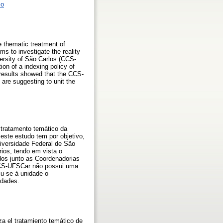
so
e thematic treatment of
ms to investigate the reality
ersity of São Carlos (CCS-
ion of a indexing policy of
 results showed that the CCS-
are suggesting to unit the
o tratamento temático da
este estudo tem por objetivo,
iversidade Federal de São
rios, tendo em vista o
dos junto as Coordenadorias
 CCS-UFSCar não possui uma
iu-se à unidade o
idades.
iza el tratamiento temático de