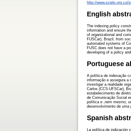
http://www.scielo.org.co
English abstr
The indexing policy constr
information and ensure the 
of organizational and com
FUSCar), Brazil, from soci
automated systems of Coor
FUSC does not have a poli
developing of a policy and 
Portuguese a
A política de indexação co
informação e assegura a q
investigar a realidade o
Carlos (CCS-UFSCar), Bras
estabelecimento de diretr
de Comunicação Social em
política e ,nem mesmo, um
desenvolvimento de uma po
Spanish abst
La política de indización 