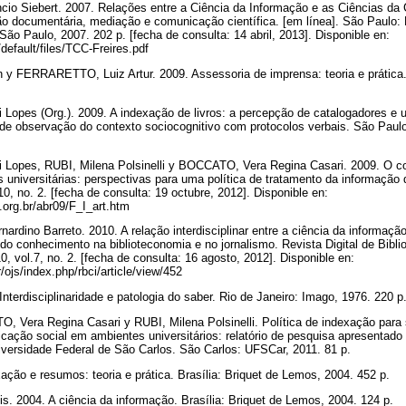
o Siebert. 2007. Relações entre a Ciência da Informação e as Ciências d
ão documentária, mediação e comunicação científica. [em línea]. São Paulo
São Paulo, 2007. 202 p. [fecha de consulta: 14 abril, 2013]. Disponible en:
s/default/files/TCC-Freires.pdf
y FERRARETTO, Luiz Artur. 2009. Assessoria de imprensa: teoria e prátic
 Lopes (Org.). 2009. A indexação de livros: a percepção de catalogadores e u
 de observação do contexto sociocognitivo com protocolos verbais. São Paul
i Lopes, RUBI, Milena Polsinelli y BOCCATO, Vera Regina Casari. 2009. O co
s universitárias: perspectivas para uma política de tratamento da informaçã
.10, no. 2. [fecha de consulta: 19 octubre, 2012]. Disponible en:
.org.br/abr09/F_I_art.htm
dino Barreto. 2010. A relação interdisciplinar entre a ciência da informaçã
do conhecimento na biblioteconomia e no jornalismo. Revista Digital de Bibl
0, vol.7, no. 2. [fecha de consulta: 16 agosto, 2012]. Disponible en:
/ojs/index.php/rbci/article/view/452
nterdisciplinaridade e patologia do saber. Rio de Janeiro: Imago, 1976. 220 p
 Vera Regina Casari y RUBI, Milena Polsinelli. Política de indexação para
cação social em ambientes universitários: relatório de pesquisa apresentado
niversidade Federal de São Carlos. São Carlos: UFSCar, 2011. 81 p.
ão e resumos: teoria e prática. Brasília: Briquet de Lemos, 2004. 452 p.
. 2004. A ciência da informação. Brasília: Briquet de Lemos, 2004. 124 p.