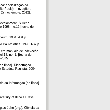
ca: socialização da
São Paulo). Inovação e
 27 noviembre, 2012].
development. Bulletin
ro 1998, no.12 [fecha de
daneum, 1934. 431 p.
 Paulo: Ática, 1998. 637 p.
ão em manuais de indexação
l.18, no. 1. [fecha de
iew/375
en línea]. Dissertação
e Estadual Paulista, 2004.
a da Informação [en línea].
sity of Illinois Press,
as John (org.). Ciência da