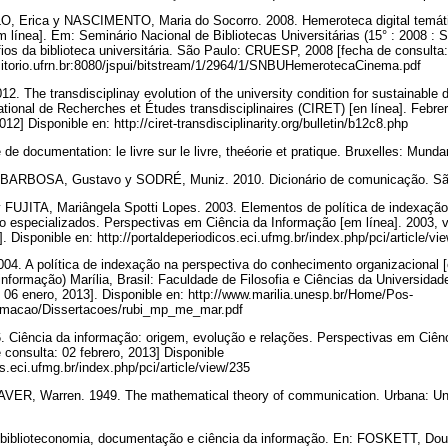
, Erica y NASCIMENTO, Maria do Socorro. 2008. Hemeroteca digital temáti
línea]. Em: Seminário Nacional de Bibliotecas Universitárias (15° : 2008 : 
os da biblioteca universitária. São Paulo: CRUESP, 2008 [fecha de consulta:
ositorio.ufrn.br:8080/jspui/bitstream/1/2964/1/SNBUHemerotecaCinema.pdf
 The transdisciplinay evolution of the university condition for sustainable 
national de Recherches et Études transdisciplinaires (CIRET) [en línea]. Febre
12] Disponible en: http://ciret-transdisciplinarity.org/bulletin/b12c8.php
de documentation: le livre sur le livre, theéorie et pratique. Bruxelles: Mun
 BARBOSA, Gustavo y SODRÉ, Muniz. 2010. Dicionário de comunicação. São
y FUJITA, Mariângela Spotti Lopes. 2003. Elementos de política de indexaç
 especializados. Perspectivas em Ciência da Informação [em línea]. 2003, vo
. Disponible en: http://portaldeperiodicos.eci.ufmg.br/index.php/pci/article/v
2004. A política de indexação na perspectiva do conhecimento organizacional [
nformação) Marília, Brasil: Faculdade de Filosofia e Ciências da Universidad
: 06 enero, 2013]. Disponible en: http://www.marilia.unesp.br/Home/Pos-
rmacao/Dissertacoes/rubi_mp_me_mar.pdf
Ciência da informação: origem, evolução e relações. Perspectivas em Ciênci
e consulta: 02 febrero, 2013] Disponible
os.eci.ufmg.br/index.php/pci/article/view/235
, Warren. 1949. The mathematical theory of communication. Urbana: Univer
iblioteconomia, documentação e ciência da informação. En: FOSKETT, Dougl