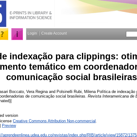
Login
Create Account
 de indexação para clippings: ot
amento temático em coordenador
comunicação social brasileiras
asari Boccato, Vera Regina
and
Polsinelli Rubi, Milena
Política de indexação 
oordenadorias de comunicação social brasileiras.
Revista Interamericana de B
inated)]
ed version
License
Creative Commons Attribution Non-commercial
.
|
Preview
://aprendeenlinea.udea.edu.co/revistas/index.php/RIB/article/view/15872/137