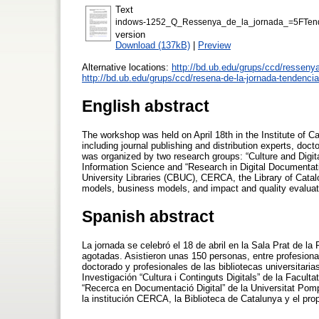
Text
indows-1252_Q_Ressenya_de_la_jornada_=5FTend=E8
version
Download (137kB)
|
Preview
Alternative locations:
http://bd.ub.edu/grups/ccd/ressenya
http://bd.ub.edu/grups/ccd/resena-de-la-jornada-tendencia
English abstract
The workshop was held on April 18th in the Institute of C
including journal publishing and distribution experts, doc
was organized by two research groups: “Culture and Digita
Information Science and “Research in Digital Documentat
University Libraries (CBUC), CERCA, the Library of Catalo
models, business models, and impact and quality evaluat
Spanish abstract
La jornada se celebró el 18 de abril en la Sala Prat de la 
agotadas. Asistieron unas 150 personas, entre profesional
doctorado y profesionales de las bibliotecas universitari
Investigación “Cultura i Continguts Digitals” de la Facul
“Recerca en Documentació Digital” de la Universitat Pom
la institución CERCA, la Biblioteca de Catalunya y el pro