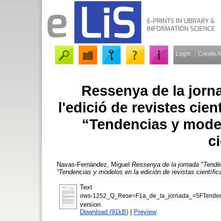
Login
Create 
Ressenya de la jorn
l'edició de revistes cie
“Tendencias y model
ci
Navas-Fernández, Miguel
Ressenya de la jornada "Tendènc
“Tendencias y modelos en la edición de revistas científic
Text
ows-1252_Q_Rese=F1a_de_la_jornada_=5FTendencia
version
Download (91kB)
|
Preview