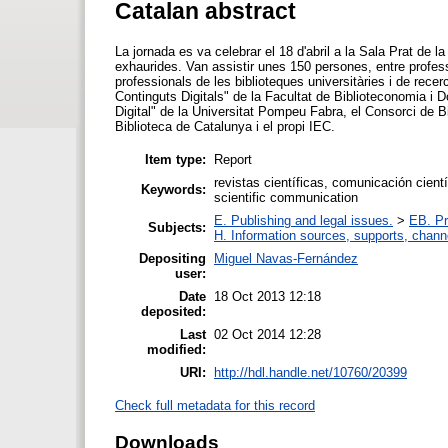
Catalan abstract
La jornada es va celebrar el 18 d'abril a la Sala Prat de la
exhaurides. Van assistir unes 150 persones, entre professio
professionals de les biblioteques universitàries i de rece
Continguts Digitals" de la Facultat de Biblioteconomia i
Digital" de la Universitat Pompeu Fabra, el Consorci de B
Biblioteca de Catalunya i el propi IEC.
Item type:
Report
revistas científicas, comunicación científ
Keywords:
scientific communication
E. Publishing and legal issues.
>
EB. Pr
Subjects:
H. Information sources, supports, chann
Depositing
Miguel Navas-Fernández
user:
Date
18 Oct 2013 12:18
deposited:
Last
02 Oct 2014 12:28
modified:
URI:
http://hdl.handle.net/10760/20399
Check full metadata for this record
Downloads