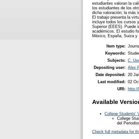
estudiantes valoran la cal
los estudiantes de los otr
dicha valoración; la más 
El trabajo presenta la vi
incluye todos los cursos
Superior (EEES). Puede se
académicos. El estudio fo
México, España, Suiza y
Item type:
Journa
Keywords:
Studen
Subjects:
C. Use
Depositing user:
Alex 
Date deposited:
20 Ja
Last modified:
02 Oc
URI:
http:/
Available Versio
College Students’ 
College Stu
del Periodi
Check full metadata for th