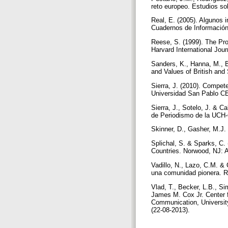
reto europeo. Estudios so
Real, E. (2005). Algunos 
Cuadernos de Información
Reese, S. (1999). The Pr
Harvard International Jour
Sanders, K., Hanna, M., B
and Values of British an
Sierra, J. (2010). Compet
Universidad San Pablo CE
Sierra, J., Sotelo, J. & C
de Periodismo de la UCH-
Skinner, D., Gasher, M.J.
Splichal, S. & Sparks, C. 
Countries. Norwood, NJ: A
Vadillo, N., Lazo, C.M. &
una comunidad pionera. R
Vlad, T., Becker, L.B., 
James M. Cox Jr. Center 
Communication, Universit
(22-08-2013).