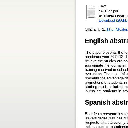
Text
c4218es.pdf
Available under 
Download (286kB
Official URL:
http://dx.do
English abstr
The paper presents the res
academic year 2011-12. Th
believe the studies are ne
appropriate the journalis
training received in schoo
evaluation. The most influ
presents the advantage of 
promotions of students in
starting point for further
journalism students in sev
Spanish abst
El artículo presenta los 
universidades públicas du
respecto a la titulación y
indican que los estudiant