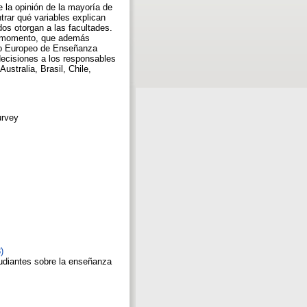
e la opinión de la mayoría de
trar qué variables explican
dos otorgan a las facultades.
 el momento, que además
io Europeo de Enseñanza
decisiones a los responsables
stralia, Brasil, Chile,
urvey
)
tudiantes sobre la enseñanza