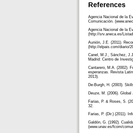
References
Agencia Nacional de la Ev
Comunicación. (www.aneca
Agencia Nacional de la Ev
(http://srv.aneca.es/Lista
Aunión, J.E. (2011). Recor
(http://elpais.com/diari
Canel, M.J., Sánchez, J.J.
Madrid: Centro de Invest
Cantarero, M.A. (2002). F
esperanzas. Revista Lati
2013).
De-Burgh, H. (2003). Skil
Deuze, M. (2006). Global 
Farias, P. & Roses, S. (20
32.
Farias, P. (Dir.) (2011). 
Galdón, G. (1992). Cualid
(www.unav.es/fcom/comuni