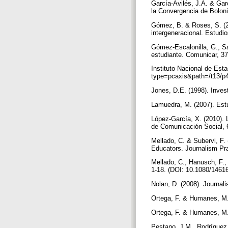
García-Avilés, J.A. & Gar
la Convergencia de Boloni
Gómez, B. & Roses, S. (20
intergeneracional. Estudi
Gómez-Escalonilla, G., Sa
estudiante. Comunicar, 37
Instituto Nacional de Est
type=pcaxis&path=/t13/p4
Jones, D.E. (1998). Inves
Lamuedra, M. (2007). Estu
López-García, X. (2010). L
de Comunicación Social, 
Mellado, C. & Subervi, F
Educators. Journalism Prac
Mellado, C., Hanusch, F., 
1-18. (DOI: 10.1080/146
Nolan, D. (2008). Journal
Ortega, F. & Humanes, M.L
Ortega, F. & Humanes, M.L
Pestano, J.M., Rodríguez,