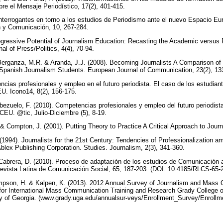
bre el Mensaje Periodístico, 17(2), 401-415.
interrogantes en torno a los estudios de Periodismo ante el nuevo Espacio E
 y Comunicación, 10, 267-284.
ogressive Potential of Journalism Education: Recasting the Academic versus 
nal of Press/Politics, 4(4), 70-94.
erganza, M.R. & Aranda, J.J. (2008). Becoming Journalists A Comparison of t
d Spanish Journalism Students. European Journal of Communication, 23(2), 1
encias profesionales y empleo en el futuro periodista. El caso de los estudian
U. Icono14, 8(2), 156-175.
abezuelo, F. (2010). Competencias profesionales y empleo del futuro periodist
CEU. @tic, Julio-Diciembre (5), 8-19.
 & Compton, J. (2001). Putting Theory to Practice A Critical Approach to Jour
(1994). Journalists for the 21st Century: Tendencies of Professionalization a
blex Publishing Corporation. Studies. Journalism, 2(3), 341-360.
 Cabrera, D. (2010). Proceso de adaptación de los estudios de Comunicación
evista Latina de Comunicación Social, 65, 187-203. (DOI: 10.4185/RLCS-65-
Simpson, H. & Kalpen, K. (2013). 2012 Annual Survey of Journalism and Mass
for International Mass Communication Training and Research Grady College 
y of Georgia. (www.grady.uga.edu/annualsur-veys/Enrollment_Survey/Enrollm