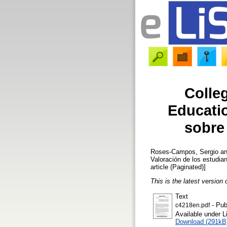
Colle
Educatio
sobre
Roses-Campos, Sergio
a
Valoración de los estudi
article (Paginated)]
This is the latest version 
Text
- Pub
c4218en.pdf
Available under 
Download (291kB