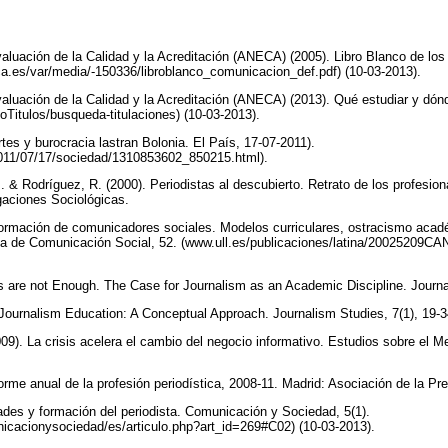
aluación de la Calidad y la Acreditación (ANECA) (2005). Libro Blanco de los
.es/var/media/-150336/libroblanco_comunicacion_def.pdf) (10-03-2013).
aluación de la Calidad y la Acreditación (ANECA) (2013). Qué estudiar y dón
doTitulos/busqueda-titulaciones) (10-03-2013).
tes y burocracia lastran Bolonia. El País, 17-07-2011).
o/2011/07/17/sociedad/1310853602_850215.html).
 & Rodríguez, R. (2000). Periodistas al descubierto. Retrato de los profesion
igaciones Sociológicas.
ormación de comunicadores sociales. Modelos curriculares, ostracismo acadé
na de Comunicación Social, 52. (www.ull.es/publicaciones/latina/20025209C
ls are not Enough. The Case for Journalism as an Academic Discipline. Journa
Journalism Education: A Conceptual Approach. Journalism Studies, 7(1), 19-
09). La crisis acelera el cambio del negocio informativo. Estudios sobre el Me
Informe anual de la profesión periodística, 2008-11. Madrid: Asociación de la P
ades y formación del periodista. Comunicación y Sociedad, 5(1).
cacionysociedad/es/articulo.php?art_id=269#C02) (10-03-2013).