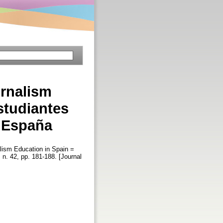
urnalism
studiantes
n España
lism Education in Spain =
, n. 42, pp. 181-188. [Journal