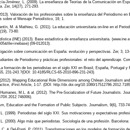
cía-Jiménez, L. (2009). La enseñanza de Teorías de la Comunicación en Españ
a. Zer, 14(27), 271-293.
13). Valoración de los profesionales sobre la enseñanza del Periodismo en 
os sobre el Mensaje Periodístico, 19, 1.
ntín, M. & Mathieu, G. (2011). La educación universitaria on-line en el Period
(19), 73-80.
adística (INE) (2013). Base estadística de enseñanza universitaria. (www.ine.
05&file=inebase) (09-012013).
tigación sobre comunicación en España: evolución y perspectivas. Zer, 3, 13
diantes de Periodismo y prácticas profesionales: el reto del aprendizaje. Co
a formación de los periodistas en el siglo XXI en Brasil, España, Portugal y 
65, 231-243.?(DOI: 10.4185/RLCS-65-2010-896-231-243).
. (2012). Mapping Educational Role Dimensions among Chilean Journalism a
tice, iFirst Article, 1-17. (DOI: http://dx.doi.org/10.1080/17512786.2012.718
Humanes, M.L. & al. (2012). The Pre-Socialization of Future Journalists. Journ
1670X.2012.746006).
ism, Education and the Formation of Public Subjects. Journalism, 9(6), 733-7
. (1999). Periodistas del siglo XXI. Sus motivaciones y expectativas profes
. (2000). Algo más que periodistas. Sociología de una profesión. Barcelona: 
 C. & Del-Ponti, P. (2011). Transformaciones en los modelos de formación de