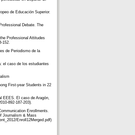
uropeo de Educación Superior.
Professional Debate. The
he Professional Attitudes
33-152.
tes de Periodismo de la
a: el caso de los estudiantes
nalism
mong First-year Students in 22
 al EEES. El caso de Aragón,
2010-892-187-203).
 Communication Enrollments.
of Journalism & Mass
ent_2012/Enroll12Merged.pdf)