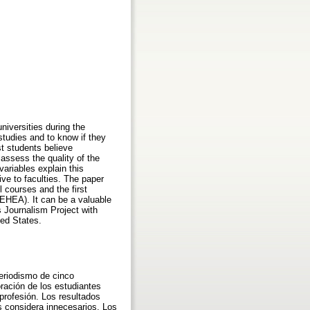
niversities during the
tudies and to know if they
st students believe
assess the quality of the
variables explain this
ive to faculties. The paper
 courses and the first
(EHEA). It can be a valuable
s Journalism Project with
ted States.
Periodismo de cinco
oración de los estudiantes
 profesión. Los resultados
s considera innecesarios. Los