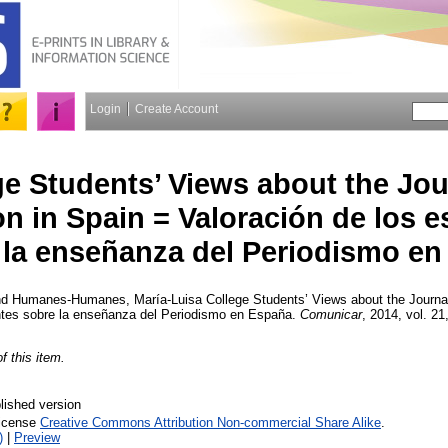
Login
Create Account
ge Students’ Views about the Jo
n in Spain = Valoración de los e
 la enseñanza del Periodismo e
nd
Humanes-Humanes, María-Luisa
College Students’ Views about the Journa
antes sobre la enseñanza del Periodismo en España.
Comunicar
, 2014, vol. 21
of this item.
lished version
License
Creative Commons Attribution Non-commercial Share Alike
.
)
|
Preview