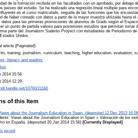
idad de la formación recibida en las facultades con un aprobado, por debajo d
os países del estudio. Se ha realizado una regresión lineal múltiple para encon
influyente es el curso matriculado, seguida de las funciones que los encuesta
rtud de haber contado con datos a partir de la mayor muestra utilizada hasta
 y datos para las primeras promociones de alumnos de Grado según el Espac
r un punto de partida valioso para posteriores estudios que permitan tomar 
rma parte del Journalism Sudents Proyect con estudiantes de Periodismo de Au
 Estados Unidos.
l article (Paginated)
ts, training, journalism, curriculum, teaching, higher education, evaluation, s
rs, literacy and reading.
Ruiz
n 2014 15:56
t 2014 12:29
/hdl.handle.net/10760/21160
ns of this Item
Views about the Journalism Education in Spain. (deposited 12 Dec 2013 16:08
dents’ Views about the Journalism Education in Spain = Valoración de los es
smo en España. (deposited 20 Jan 2014 15:56)
[Currently Displayed]
is record