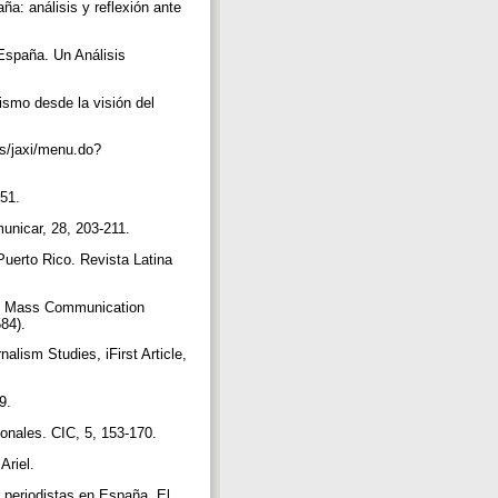
a: análisis y reflexión ante
España. Un Análisis
ismo desde la visión del
es/jaxi/menu.do?
-51.
municar, 28, 203-211.
Puerto Rico. Revista Latina
nd Mass Communication
584).
alism Studies, iFirst Article,
49.
ionales. CIC, 5, 153-170.
Ariel.
 periodistas en España. El