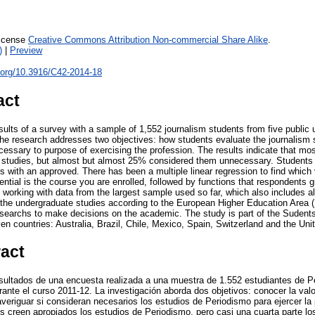
License
Creative Commons Attribution Non-commercial Share Alike
.
)
|
Preview
i.org/10.3916/C42-2014-18
act
ults of a survey with a sample of 1,552 journalism students from five public u
e research addresses two objectives: how students evaluate the journalism s
cessary to purpose of exercising the profession. The results indicate that mo
m studies, but almost but almost 25% considered them unnecessary. Students 
ls with an approved. There has been a multiple linear regression to find which 
ential is the course you are enrolled, followed by functions that respondents g
working with data from the largest sample used so far, which also includes all
 the undergraduate studies according to the European Higher Education Area 
 researchs to make decisions on the academic. The study is part of the Sudent
en countries: Australia, Brazil, Chile, Mexico, Spain, Switzerland and the Uni
ract
resultados de una encuesta realizada a una muestra de 1.552 estudiantes de 
rante el curso 2011-12. La investigación aborda dos objetivos: conocer la val
 averiguar si consideran necesarios los estudios de Periodismo para ejercer la
es creen apropiados los estudios de Periodismo, pero casi una cuarta parte lo