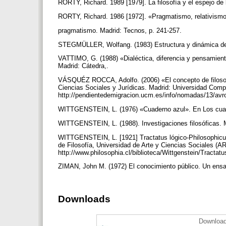
RORTY, Richard. 1989 [1979]. La filosofía y el espejo de 
RORTY, Richard. 1986 [1972]. «Pragmatismo, relativismo
pragmatismo. Madrid: Tecnos, p. 241-257.
STEGMÜLLER, Wolfang. (1983) Estructura y dinámica de t
VATTIMO, G. (1988) «Dialéctica, diferencia y pensamiento 
Madrid: Cátedra,.
VÁSQUÉZ ROCCA, Adolfo. (2006) «El concepto de filosofí
Ciencias Sociales y Jurídicas. Madrid: Universidad Comp
http://pendientedemigracion.ucm.es/info/nomadas/13/av
WITTGENSTEIN, L. (1976) «Cuaderno azul». En Los cuad
WITTGENSTEIN, L. (1988). Investigaciones filosóficas. M
WITTGENSTEIN, L. [1921] Tractatus lógico-Philosophicus.
de Filosofía, Universidad de Arte y Ciencias Sociales (A
http://www.philosophia.cl/biblioteca/Wittgenstein/Tractat
ZIMAN, John M. (1972) El conocimiento público. Un ensay
Downloads
Download