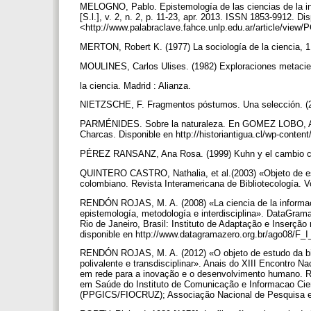
MELOGNO, Pablo. Epistemología de las ciencias de la inf
[S.l.], v. 2, n. 2, p. 11-23, apr. 2013. ISSN 1853-9912. Di
<http://www.palabraclave.fahce.unlp.edu.ar/article/vie
MERTON, Robert K. (1977) La sociología de la ciencia, 1. 
MOULINES, Carlos Ulises. (1982) Exploraciones metacient
la ciencia. Madrid : Alianza.
NIETZSCHE, F. Fragmentos póstumos. Una selección. (
PARMÉNIDES. Sobre la naturaleza. En GOMEZ LOBO, A. (
Charcas. Disponible en http://historiantigua.cl/wp-cont
PÉREZ RANSANZ, Ana Rosa. (1999) Kuhn y el cambio cien
QUINTERO CASTRO, Nathalia, et al.(2003) «Objeto de estud
colombiano. Revista Interamericana de Bibliotecología. V
RENDÓN ROJAS, M. A. (2008) «La ciencia de la informaci
epistemología, metodología e interdisciplina». DataGram
Rio de Janeiro, Brasil: Instituto de Adaptação e Inserça
disponible en http://www.datagramazero.org.br/ago08/F_
RENDÓN ROJAS, M. A. (2012) «O objeto de estudo da bibli
polivalente e transdisciplinar». Anais do XIII Encontro Na
em rede para a inovação e o desenvolvimento humano. Ri
em Saúde do Instituto de Comunicação e Informacao Ci
(PPGICS/FIOCRUZ); Associação Nacional de Pesquisa e P