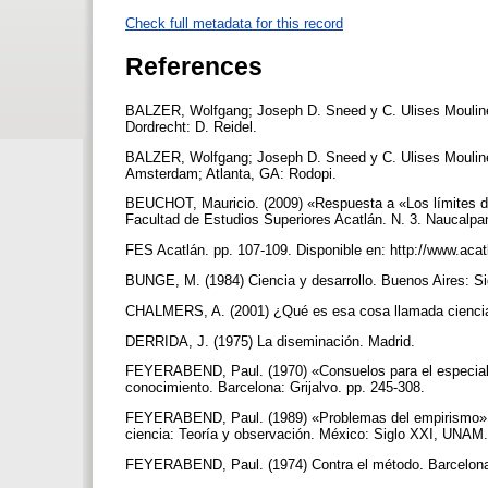
Check full metadata for this record
References
BALZER, Wolfgang; Joseph D. Sneed y C. Ulises Moulines.
Dordrecht: D. Reidel.
BALZER, Wolfgang; Joseph D. Sneed y C. Ulises Moulines
Amsterdam; Atlanta, GA: Rodopi.
BEUCHOT, Mauricio. (2009) «Respuesta a «Los límites de l
Facultad de Estudios Superiores Acatlán. N. 3. Naucalp
FES Acatlán. pp. 107-109. Disponible en: http://www.aca
BUNGE, M. (1984) Ciencia y desarrollo. Buenos Aires: Si
CHALMERS, A. (2001) ¿Qué es esa cosa llamada ciencia?
DERRIDA, J. (1975) La diseminación. Madrid.
FEYERABEND, Paul. (1970) «Consuelos para el especialist
conocimiento. Barcelona: Grijalvo. pp. 245-308.
FEYERABEND, Paul. (1989) «Problemas del empirismo». En
ciencia: Teoría y observación. México: Siglo XXI, UNAM
FEYERABEND, Paul. (1974) Contra el método. Barcelona