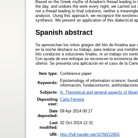
Based on the Greek myths of Ariadne's thread leading to t
the day, and undoes the work every night, we carried out 
not a thread leading to final solutions, neither a meaning
analysis. Using this approach, we recognize the existence 
synthesis. We present an application of this dialectical 
Spanish abstract
Se aprovechan los mitos griegos del hilo de Ariadna que con
en la noche deshace su trabajo, para realizar una metáfora
hilo conductor a soluciones finales, ni un trabajo sin sent
Con ayuda de ese enfoque se reconocen la existencia de co
ulterior. Se presenta una aplicación en el caso de la Cien
Item type:
Conference paper
Epistemology of information science; founda
Keywords:
información; fundacionismo; antifundacionis
Subjects:
A. Theoretical and general aspects of librar
Depositing
Carla Ferreira
user:
Date
09 Apr 2014 00:17
deposited:
Last
02 Oct 2014 12:31
modified:
URI:
http://hdl.handle.net/10760/22855