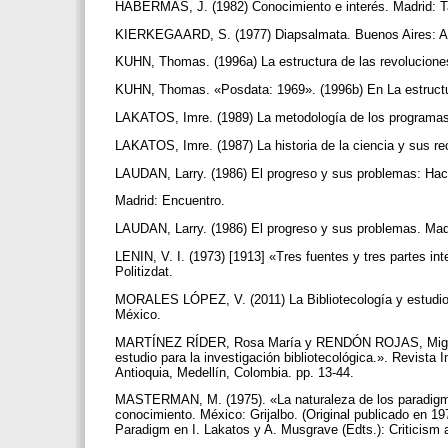
HABERMAS, J. (1982) Conocimiento e interés. Madrid: 
KIERKEGAARD, S. (1977) Diapsalmata. Buenos Aires: Ag
KUHN, Thomas. (1996a) La estructura de las revoluciones 
KUHN, Thomas. «Posdata: 1969». (1996b) En La estructura
LAKATOS, Imre. (1989) La metodología de los programas de
LAKATOS, Imre. (1987) La historia de la ciencia y sus r
LAUDAN, Larry. (1986) El progreso y sus problemas: Hacia 
Madrid: Encuentro.
LAUDAN, Larry. (1986) El progreso y sus problemas. Mad
LENIN, V. I. (1973) [1913] «Tres fuentes y tres partes in
Politizdat.
MORALES LÓPEZ, V. (2011) La Bibliotecología y estudios d
México.
MARTÍNEZ RÍDER, Rosa María y RENDÓN ROJAS, Miguel
estudio para la investigación bibliotecológica.». Revista 
Antioquia, Medellín, Colombia. pp. 13-44.
MASTERMAN, M. (1975). «La naturaleza de los paradigmas».
conocimiento. México: Grijalbo. (Original publicado en 19
Paradigm en I. Lakatos y A. Musgrave (Edts.): Criticism