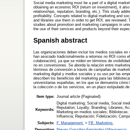
Social media marketing must be a part of a digital market
obtaining an economic ROI (return on investment), it also
relationships, reputation, branding, etc.). This study addr
profitability. Concepts related to digital marketing and s
and libraries use them in order to get ROI, are reviewed. 
studies about promotion and marketing campaigns in unive
the use of their services and products beyond their expe
Spanish abstract
Las organizaciones deben incluir los medios sociales en 
han asociado tradicionalmente a retornos no ROI como el
colaboración), ya que se miden en términos de visibilidad,
no en conversiones. Se aborda la relación entre marketing 
términos de conversión a través de campañas de marketi
marketing digital y medios sociales y su uso por las emp
describen los beneficios del marketing para las bibliote
universitarias españolas, en los que se demuestra cómo
la colección o de los servicios, en un plazo estipulado d
Item type:
Journal article (Paginated)
Digital marketing; Social media; Social medi
Reputation; Loyalty; Branding; Libraries; A
Keywords:
Marketing en medios sociales; Bibliotecas; B
Influencia; Reputación; Fidelización; Camp
Subjects:
F. Management.
>
FB. Marketing.
Depositing
Nieves González-Fernández-Villavicencio