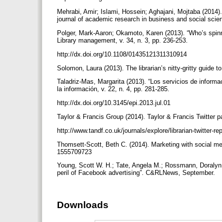
Mehrabi, Amir; Islami, Hossein; Aghajani, Mojtaba (2014).
journal of academic research in business and social scien
Polger, Mark-Aaron; Okamoto, Karen (2013). “Who’s spinni
Library management, v. 34, n. 3, pp. 236-253.
http://dx.doi.org/10.1108/01435121311310914
Solomon, Laura (2013). The librarian’s nitty-gritty guide
Taladriz-Mas, Margarita (2013). “Los servicios de informac
la información, v. 22, n. 4, pp. 281-285.
http://dx.doi.org/10.3145/epi.2013.jul.01
Taylor & Francis Group (2014). Taylor & Francis Twitter par
http://www.tandf.co.uk/journals/explore/librarian-twitter-r
Thomsett-Scott, Beth C. (2014). Marketing with social me
1555709723
Young, Scott W. H.; Tate, Angela M.; Rossmann, Doralyn;
peril of Facebook advertising”. C&RLNews, September.
Downloads