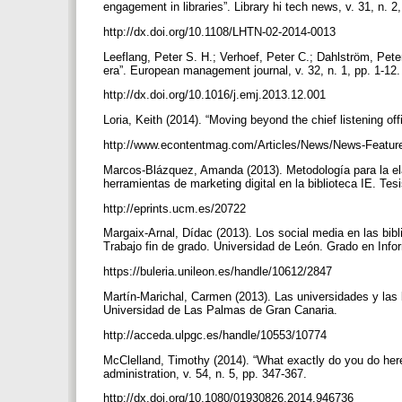
engagement in libraries”. Library hi tech news, v. 31, n. 2
http://dx.doi.org/10.1108/LHTN-02-2014-0013
Leeflang, Peter S. H.; Verhoef, Peter C.; Dahlström, Peter
era”. European management journal, v. 32, n. 1, pp. 1-12
http://dx.doi.org/10.1016/j.emj.2013.12.001
Loria, Keith (2014). “Moving beyond the chief listening of
http://www.econtentmag.com/Articles/News/News-Feature
Marcos-Blázquez, Amanda (2013). Metodología para la ela
herramientas de marketing digital en la biblioteca IE. T
http://eprints.ucm.es/20722
Margaix-Arnal, Dídac (2013). Los social media en las bibl
Trabajo fin de grado. Universidad de León. Grado en In
https://buleria.unileon.es/handle/10612/2847
Martín-Marichal, Carmen (2013). Las universidades y las b
Universidad de Las Palmas de Gran Canaria.
http://acceda.ulpgc.es/handle/10553/10774
McClelland, Timothy (2014). “What exactly do you do here?
administration, v. 54, n. 5, pp. 347-367.
http://dx.doi.org/10.1080/01930826.2014.946736