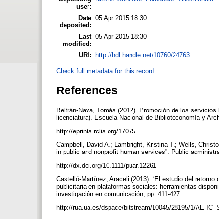
user:
Date
05 Apr 2015 18:30
deposited:
Last
05 Apr 2015 18:30
modified:
URI:
http://hdl.handle.net/10760/24763
Check full metadata for this record
References
Beltrán-Nava, Tomás (2012). Promoción de los servicios bi
licenciatura). Escuela Nacional de Biblioteconomía y Ar
http://eprints.rclis.org/17075
Campbell, David A.; Lambright, Kristina T.; Wells, Christo
in public and nonprofit human services”. Public administra
http://dx.doi.org/10.1111/puar.12261
Castelló-Martínez, Araceli (2013). “El estudio del retorno
publicitaria en plataformas sociales: herramientas dispo
investigación en comunicación, pp. 411-427.
http://rua.ua.es/dspace/bitstream/10045/28195/1/AE-IC_