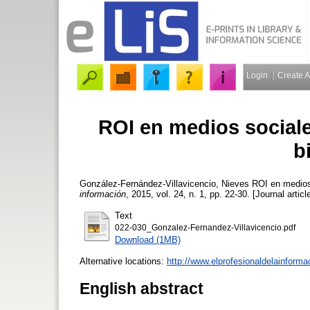
Login
Create 
ROI en medios social
b
González-Fernández-Villavicencio, Nieves
ROI en medios 
información
, 2015, vol. 24, n. 1, pp. 22-30. [Journal articl
Text
022-030_Gonzalez-Fernandez-Villavicencio.pdf
Download (1MB)
Alternative locations:
http://www.elprofesionaldelainform
English abstract