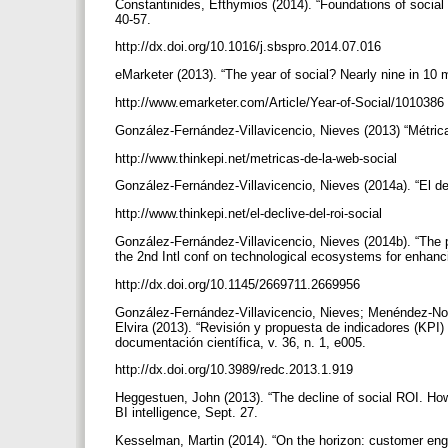
Constantinides, Efthymios (2014). “Foundations of social 
40-57.
http://dx.doi.org/10.1016/j.sbspro.2014.07.016
eMarketer (2013). “The year of social? Nearly nine in 10 
http://www.emarketer.com/Article/Year-of-Social/1010386
González-Fernández-Villavicencio, Nieves (2013) “Métrica
http://www.thinkepi.net/metricas-de-la-web-social
González-Fernández-Villavicencio, Nieves (2014a). “El de
http://www.thinkepi.net/el-declive-del-roi-social
González-Fernández-Villavicencio, Nieves (2014b). “The pr
the 2nd Intl conf on technological ecosystems for enhanc
http://dx.doi.org/10.1145/2669711.2669956
González-Fernández-Villavicencio, Nieves; Menéndez-No
Elvira (2013). “Revisión y propuesta de indicadores (KPI)
documentación científica, v. 36, n. 1, e005.
http://dx.doi.org/10.3989/redc.2013.1.919
Heggestuen, John (2013). “The decline of social ROI. How
BI intelligence, Sept. 27.
Kesselman, Martin (2014). “On the horizon: customer en