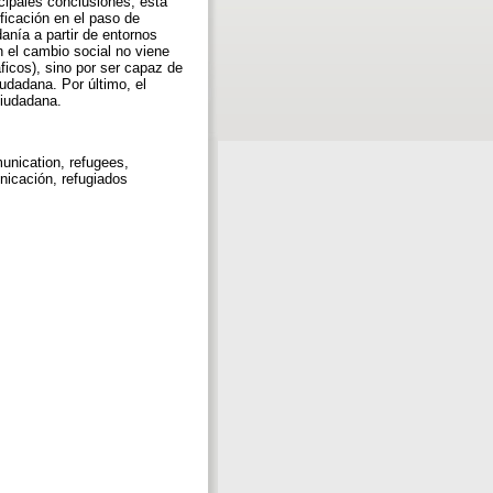
cipales conclusiones, esta
ificación en el paso de
anía a partir de entornos
n el cambio social no viene
ficos), sino por ser capaz de
udadana. Por último, el
ciudadana.
munication, refugees,
unicación, refugiados