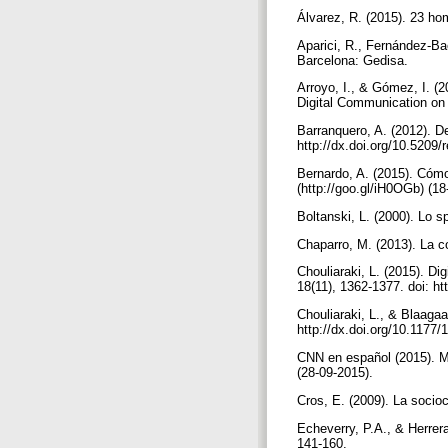
Álvarez, R. (2015). 23 ho
Aparici, R., Fernández-Bae
Barcelona: Gedisa.
Arroyo, I., & Gómez, I. (
Digital Communication on 
Barranquero, A. (2012). De 
http://dx.doi.org/10.520
Bernardo, A. (2015). Cómo
(http://goo.gl/iH0OGb) (1
Boltanski, L. (2000). Lo s
Chaparro, M. (2013). La c
Chouliaraki, L. (2015). Di
18(11), 1362-1377. doi: h
Chouliaraki, L., & Blaaga
http://dx.doi.org/10.117
CNN en español (2015). Ma
(28-09-2015).
Cros, E. (2009). La socioc
Echeverry, P.A., & Herrera
141-160.