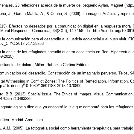
menajes, 23 reflexiones acerca de la muerte del pequeño Aylan. Magnet (http:
na, J., García-Matilla, A., & Osuna, S. (2009). La imagen. Análisis y represen
2015). Efectos no deseados por la comunicación digital en la respuesta moral 
Moral Response]. Comunicar, 44(XXII), 149-158. doi: http://dx.doi.org/10.39
la comunicación para el desarrollo a la justicia eco-social y el buen vivir. CIC
9/rev_CIYC.2012.v17.39258
 la crisis de los refugiados sacudió nuestra conciencia en Red. Hipertextual
8-9-2015).
pettacolo del dolore. Milán: Raffaello Cortina Editore.
omunicación del desarrollo. Construcción de un imaginario perverso. Telos, 9
gital Witnessing in Conflict Zones: The Politics of Remediation. Information,
ttp://dx.doi.org/10.1080/1369118X.2015.1070890
ard, B.B. (2013). Special Issue: The Ethics of Images. Visual Communication, 
7/1470357213483228
gnate egipcio dice que ya encontró la isla que comprará para los refugiados.
rítica. Madrid: Arco Libro.
, Á.M. (2005). La fotografía social como herramienta terapéutica para trabajo 