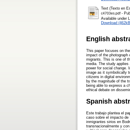
Text (Texto en E
- Pub
c4703es.pdf
Available under 
Download (462kB
English abstr
This paper focuses on the
impact of the photograph o
migrants. This is one of 
media. The study applies a
power for social change. In
image as it symbolically 
citizens in digital enviro
by the magnitude of the tra
being able to express a c
ethical debate on dissemina
Spanish abst
Este trabajo plantea el p
caso sobre el impacto de l
inmigrantes sirios en Bod
transnacionalmente y con g