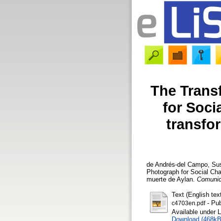
The Trans
for Soci
transfo
de Andrés-del Campo, Su
Photograph for Social Cha
muerte de Aylan.
Comunic
Text (English tex
- Pub
c4703en.pdf
Available under 
Download (468kB