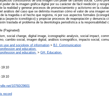
 aspectos constitutivos de una imagen con poder de cambio social. Como prin
 poder de la imagen gráfica digital por su carácter de fácil reedición y resign
e la realidad y generar procesos de pronunciamiento y activismo en la ciudad
 del análisis del caso que se delimita muestran cómo el valor de una imagen e
de la tragedia o el hecho que registra, ni por sus aspectos formales (iconográ
ica (aspecto iconológico) y propiciar procesos de reapropiación y denuncia ci
sión traslada el problema de la deontología periodística a la responsabilidad 
cle (Paginated)
ism, social change, digital image, iconographic analysis, social impact, com
mo, cambio social, imagen digital, análisis iconográfico, impacto social, com
on use and sociology of information
>
BJ. Communication
 profession and education.
 profession and education.
>
GH. Education.
 19:10
 19:10
andle.net/10760/29601
is record