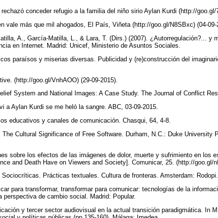
echazó conceder refugio a la familia del niño sirio Aylan Kurdi (http://goo.gl
n vale más que mil ahogados, El País, Viñeta (http://goo.gl/N8SBxc) (04-09
illa, A., García-Matilla, L., & Lara, T. (Dirs.) (2007). ¿Autorregulación?... y
ncia en Internet. Madrid: Unicef, Ministerio de Asuntos Sociales.
cos paraísos y miserias diversas. Publicidad y (re)construcción del imaginario
ctive. (http://goo.gl/VnhAOO) (29-09-2015).
Belief System and National Images: A Case Study. The Journal of Conflict Reso
o vi a Aylan Kurdi se me heló la sangre. ABC, 03-09-2015.
sos educativos y canales de comunicación. Chasqui, 64, 4-8.
s: The Cultural Significance of Free Software. Durham, N.C.: Duke University 
nes sobre los efectos de las imágenes de dolor, muerte y sufrimiento en los e
ence and Death Have on Viewers and Society]. Comunicar, 25. (http://goo.gl
 Sociocríticas. Prácticas textuales. Cultura de fronteras. Amsterdam: Rodopi
car para transformar, transformar para comunicar: tecnologías de la informac
 perspectiva de cambio social. Madrid: Popular.
cación y tercer sector audiovisual en la actual transición paradigmática. In 
 social y políticas públicas (pp.135-160). Málaga: Imedea.