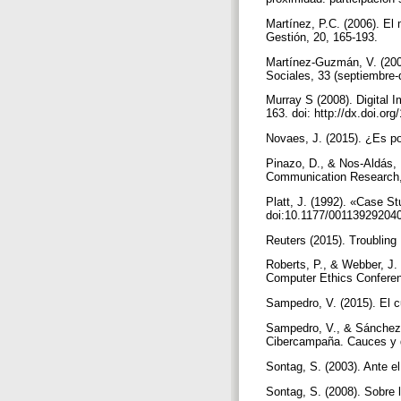
Martínez, P.C. (2006). El
Gestión, 20, 165-193.
Martínez-Guzmán, V. (2003
Sociales, 33 (septiembre-
Murray S (2008). Digital I
163. doi: http://dx.doi.o
Novaes, J. (2015). ¿Es pos
Pinazo, D., & Nos-Aldás, 
Communication Research, 
Platt, J. (1992). «Case S
doi:10.1177/00113929204
Reuters (2015). Troubling
Roberts, P., & Webber, J. 
Computer Ethics Conferenc
Sampedro, V. (2015). El c
Sampedro, V., & Sánchez-D
Cibercampaña. Cauces y d
Sontag, S. (2003). Ante e
Sontag, S. (2008). Sobre