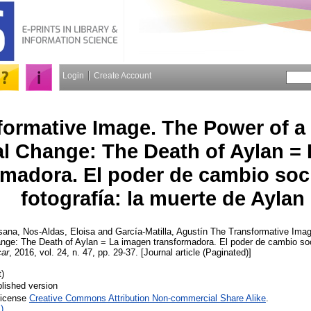
Login
Create Account
formative Image. The Power of 
al Change: The Death of Aylan =
rmadora. El poder de cambio soc
fotografía: la muerte de Aylan
sana
,
Nos-Aldas, Eloisa
and
García-Matilla, Agustín
The Transformative Imag
nge: The Death of Aylan = La imagen transformadora. El poder de cambio soci
ar
, 2016, vol. 24, n. 47, pp. 29-37. [Journal article (Paginated)]
t)
lished version
License
Creative Commons Attribution Non-commercial Share Alike
.
)