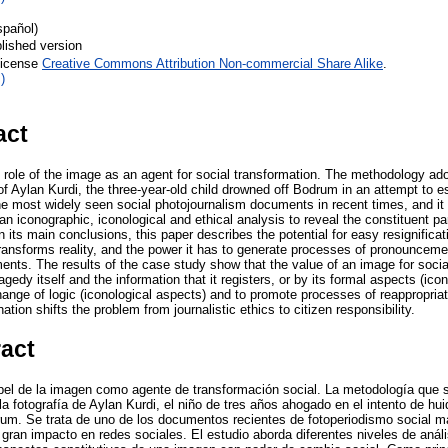
spañol)
lished version
License
Creative Commons Attribution Non-commercial Share Alike
.
)
act
 role of the image as an agent for social transformation. The methodology ado
f Aylan Kurdi, the three-year-old child drowned off Bodrum in an attempt to es
the most widely seen social photojournalism documents in recent times, and it
n iconographic, iconological and ethical analysis to reveal the constituent pa
 its main conclusions, this paper describes the potential for easy resignificati
transforms reality, and the power it has to generate processes of pronounce
nments. The results of the case study show that the value of an image for soci
gedy itself and the information that it registers, or by its formal aspects (ico
hange of logic (iconological aspects) and to promote processes of reappropria
tion shifts the problem from journalistic ethics to citizen responsibility.
ract
apel de la imagen como agente de transformación social. La metodología que 
a fotografía de Aylan Kurdi, el niño de tres años ahogado en el intento de hu
rum. Se trata de uno de los documentos recientes de fotoperiodismo social m
ran impacto en redes sociales. El estudio aborda diferentes niveles de anális