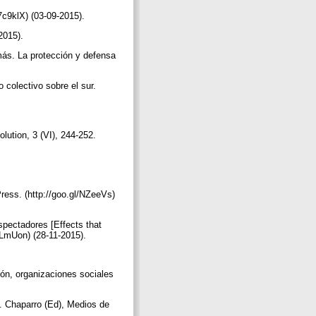
/7c9klX) (03-09-2015).
-2015).
 más. La protección y defensa
 colectivo sobre el sur.
lution, 3 (VI), 244-252.
Press. (http://goo.gl/NZeeVs)
spectadores [Effects that
/nLmUon) (28-11-2015).
.
ión, organizaciones sociales
M. Chaparro (Ed), Medios de