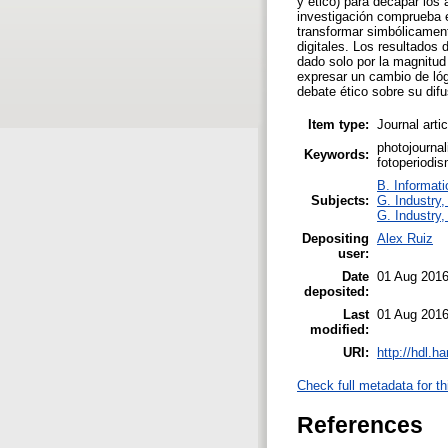
y ético) para decapar los
investigación comprueba el
transformar simbólicament
digitales. Los resultados
dado solo por la magnitud 
expresar un cambio de lóg
debate ético sobre su difu
Item type:
Journal arti
photojournal
Keywords:
fotoperiodis
B. Informati
Subjects:
G. Industry,
G. Industry,
Depositing
Alex Ruiz
user:
Date
01 Aug 2016
deposited:
Last
01 Aug 2016
modified:
URI:
http://hdl.h
Check full metadata for th
References