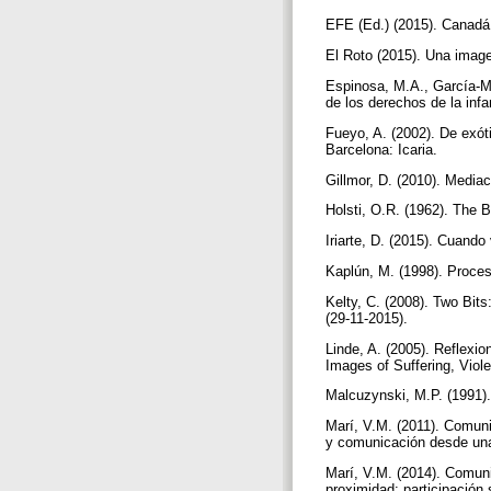
EFE (Ed.) (2015). Canadá r
El Roto (2015). Una image
Espinosa, M.A., García-Mat
de los derechos de la infa
Fueyo, A. (2002). De exóti
Barcelona: Icaria.
Gillmor, D. (2010). Media
Holsti, O.R. (1962). The 
Iriarte, D. (2015). Cuand
Kaplún, M. (1998). Proce
Kelty, C. (2008). Two Bit
(29-11-2015).
Linde, A. (2005). Reflexio
Images of Suffering, Viol
Malcuzynski, M.P. (1991).
Marí, V.M. (2011). Comuni
y comunicación desde una
Marí, V.M. (2014). Comuni
proximidad: participación