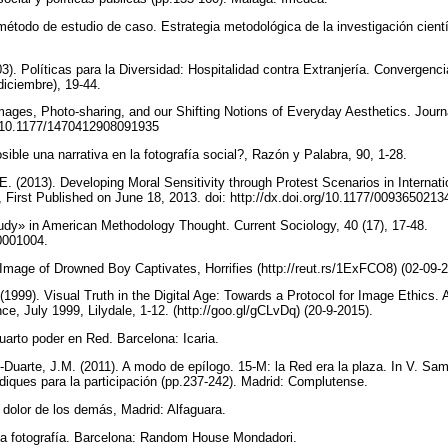
 método de estudio de caso. Estrategia metodológica de la investigación cien
). Políticas para la Diversidad: Hospitalidad contra Extranjería. Convergenci
diciembre), 19-44.
mages, Photo-sharing, and our Shifting Notions of Everyday Aesthetics. Journa
rg/10.1177/1470412908091935
ible una narrativa en la fotografía social?, Razón y Palabra, 90, 1-28.
E. (2013). Developing Moral Sensitivity through Protest Scenarios in Intern
First Published on June 18, 2013. doi: http://dx.doi.org/10.1177/009365021
tudy» in American Methodology Thought. Current Sociology, 40 (17), 17-48.
0001004.
 Image of Drowned Boy Captivates, Horrifies (http://reut.rs/1ExFCO8) (02-09-
(1999). Visual Truth in the Digital Age: Towards a Protocol for Image Ethics. Au
e, July 1999, Lilydale, 1-12. (http://goo.gl/gCLvDq) (20-9-2015).
uarto poder en Red. Barcelona: Icaria.
uarte, J.M. (2011). A modo de epílogo. 15-M: la Red era la plaza. In V. Sam
iques para la participación (pp.237-242). Madrid: Complutense.
l dolor de los demás, Madrid: Alfaguara.
 la fotografía. Barcelona: Random House Mondadori.