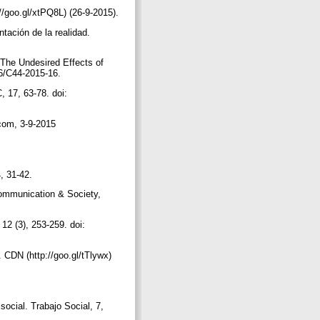
//goo.gl/xtPQ8L) (26-9-2015).
tación de la realidad.
[The Undesired Effects of
16/C44-2015-16.
, 17, 63-78. doi:
.com, 3-9-2015
4, 31-42.
 Communication & Society,
12 (3), 253-259. doi:
 CDN (http://goo.gl/tTlywx)
social. Trabajo Social, 7,