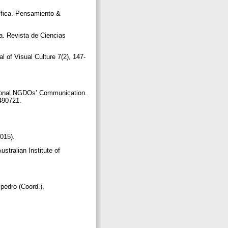
tífica. Pensamiento &
a. Revista de Ciencias
l of Visual Culture 7(2), 147-
ational NGDOs’ Communication.
3490721.
2015).
stralian Institute of
pedro (Coord.),