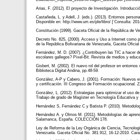
Arias, F. (2012). El proyecto de Investigación. Introducci
Castañeda, L. y Adell, J. (eds.). (2013). Entornos person
Disponible en: http://www.um.es/ple/libro/ [´Consulta: 201
Constitución (1999). Gaceta Oficial de la República de 
Decreto No. 825, (2000). Acceso y Uso a Internet como polí
de la República Bolivariana de Venezuela, Gaceta Oficia
Fernández, M. D. (2007). ¿Contribuyen las TIC a hacer de
escolares gallegos? Píxel-Bit. Revista de medios y educa
Gisbert, M. (2002). El nuevo rol del profesor en entornos
Biblioteca Digital Andina, pp.48-59.
González, A-P y Cabero, J. (2001). Formación: Nuevos e
y certificación. III Congreso de Formación ocupacional. 
González, L. (2012). Estrategias para optimizar el uso d
Trabajo de grado de Magíster en Tecnología Educativa y
Hernández S, Fernández C y Batista P. (2010). Metodología
Hernández A. y Olmos M. (2011). Metodologías de aprendi
Salamanca, España. COLECCIÓN 178.
Ley de Reforma de la Ley Orgánica de Ciencia, Tecnologí
Venezuela. Gaceta Oficial No. 381.912, 16-12-2010. Car