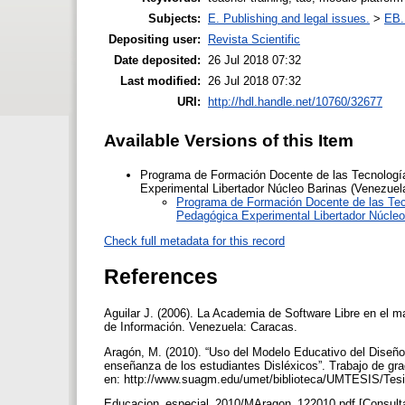
Subjects:
E. Publishing and legal issues.
>
EB. 
Depositing user:
Revista Scientific
Date deposited:
26 Jul 2018 07:32
Last modified:
26 Jul 2018 07:32
URI:
http://hdl.handle.net/10760/32677
Available Versions of this Item
Programa de Formación Docente de las Tecnologías
Experimental Libertador Núcleo Barinas (Venezuela
Programa de Formación Docente de las Tecn
Pedagógica Experimental Libertador Núcleo
Check full metadata for this record
References
Aguilar J. (2006). La Academia de Software Libre en el ma
de Información. Venezuela: Caracas.
Aragón, M. (2010). “Uso del Modelo Educativo del Diseño U
enseñanza de los estudiantes Disléxicos”. Trabajo de gr
en: http://www.suagm.edu/umet/biblioteca/UMTESIS/Tes
Educacion_especial_2010/MAragon_122010.pdf [Consulta