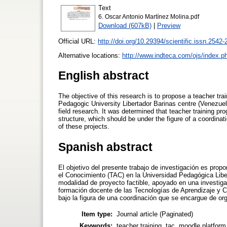
Text
6. Oscar Antonio Martínez Molina.pdf
Download (607kB)
|
Preview
Official URL:
http://doi.org/10.29394/scientific.issn.2542-
Alternative locations:
http://www.indteca.com/ojs/index.ph
English abstract
The objective of this research is to propose a teacher t
Pedagogic University Libertador Barinas centre (Venezuela
field research. It was determined that teacher training 
structure, which should be under the figure of a coordinat
of these projects.
Spanish abstract
El objetivo del presente trabajo de investigación es pro
el Conocimiento (TAC) en la Universidad Pedagógica Libe
modalidad de proyecto factible, apoyado en una investig
formación docente de las Tecnologías de Aprendizaje y Co
bajo la figura de una coordinación que se encargue de orga
Item type:
Journal article (Paginated)
Keywords:
teacher training, tac, moodle platform