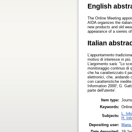
English abstr
The Online Meeting appoin
AIDA organizes the italian
new products and old weakn
appearance of a siereis of
Italian abstra
L’appuntamento tradizional
motivo di interesse in più
L'argomento sarà: "Lo scen
monitoraggio continuo di 
che ha caratterizzato il p
elettronici, che, andando 
con caratteristiche inedite
Information 2000'; G. Gatti
parte dell'utente'.
Item type:
Journa
Keywords:
Online
L. Inf
Subjects:
H. Inf
Depositing user:
Maria 
Date deposited:
19 Ja